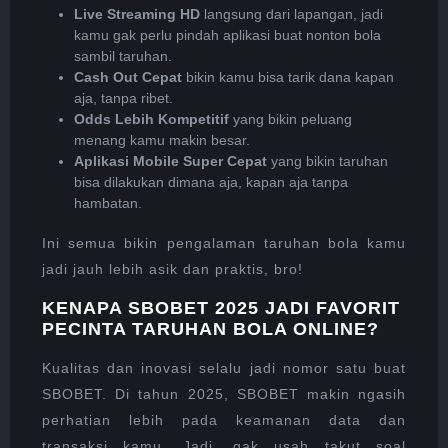
Live Streaming HD
langsung dari lapangan, jadi
kamu gak perlu pindah aplikasi buat nonton bola
sambil taruhan.
Cash Out Cepat
bikin kamu bisa tarik dana kapan
aja, tanpa ribet.
Odds Lebih Kompetitif
yang bikin peluang
menang kamu makin besar.
Aplikasi Mobile Super Cepat
yang bikin taruhan
bisa dilakukan dimana aja, kapan aja tanpa
hambatan.
Ini semua bikin pengalaman taruhan bola kamu
jadi jauh lebih asik dan praktis, bro!
KENAPA SBOBET 2025 JADI FAVORIT
PECINTA TARUHAN BOLA ONLINE?
Kualitas dan inovasi selalu jadi nomor satu buat
SBOBET. Di tahun 2025, SBOBET makin ngasih
perhatian lebih pada keamanan data dan
transaksi kamu. Jadi, gak usah takut soal