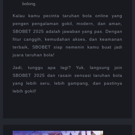
bolong.
Kalau kamu pecinta taruhan bola online yang
pengen pengalaman gokil, modern, dan aman,
SBOBET 2025 adalah jawaban yang pas. Dengan
fitur canggih, kemudahan akses, dan keamanan
terbaik, SBOBET siap nemenin kamu buat jadi
juara taruhan bola!
Jadi, tunggu apa lagi? Yuk, langsung join
SBOBET 2025 dan rasain sensasi taruhan bola
yang lebih seru, lebih gampang, dan pastinya
lebih gokil!