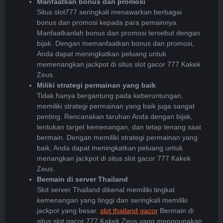
Manfaatkan bonus dan promosi
Situs slot777 seringkali menawarkan berbagai
bonus dan promosi kepada para pemainnya.
Manfaatkanlah bonus dan promosi tersebut dengan
bijak. Dengan memanfaatkan bonus dan promosi,
Anda dapat meningkatkan peluang untuk
memenangkan jackpot di situs slot gacor 777 Kakek
Zeus.
Miliki strategi permainan yang baik
Tidak hanya bergantung pada keberuntungan,
memiliki strategi permainan yang baik juga sangat
penting. Rencanakan taruhan Anda dengan bijak,
tentukan target kemenangan, dan tetap tenang saat
bermain. Dengan memiliki strategi permainan yang
baik, Anda dapat meningkatkan peluang untuk
menangkan jackpot di situs slot gacor 777 Kakek
Zeus.
Bermain di server Thailand
Slot server Thailand dikenal memiliki tingkat
kemenangan yang tinggi dan seringkali memiliki
jackpot yang besar.
slot thailand gacor
Bermain di
situs slot gacor 777 Kakek Zeus yang menggunakan