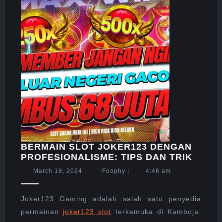
BERMAIN SLOT JOKER123 DENGAN
BERM
PROFESIONALISME: TIPS DAN TRIK
SLOT
March
Foophy
March 18, 2024
|
Foophy
|
4:46 am
JOKE
18,
DENG
2024
PROF
Joker123 Gaming adalah salah satu penyedia
TIPS
permainan
joker123 slot
terkemuka di Kamboja.
DAN