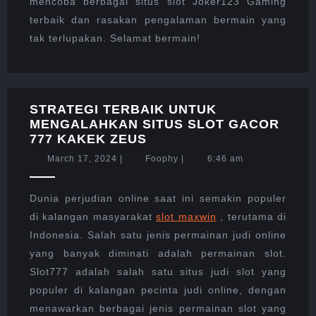
mencoba berbagai situs slot Joker123 Gaming
terbaik dan rasakan pengalaman bermain yang
tak terlupakan. Selamat bermain!
STRATEGI TERBAIK UNTUK
MENGALAHKAN SITUS SLOT GACOR
STRATEGI
777 KAKEK ZEUS
TERBAIK
March
Foophy
March 17, 2024
|
Foophy
|
6:46 am
UNTUK
17,
MENGALAHKAN
2024
SITUS
Dunia perjudian online saat ini semakin populer
SLOT
di kalangan masyarakat
slot maxwin
, terutama di
GACOR
Indonesia. Salah satu jenis permainan judi online
777
yang banyak diminati adalah permainan slot.
KAKEK
ZEUS
Slot777 adalah salah satu situs judi slot yang
populer di kalangan pecinta judi online, dengan
menawarkan berbagai jenis permainan slot yang