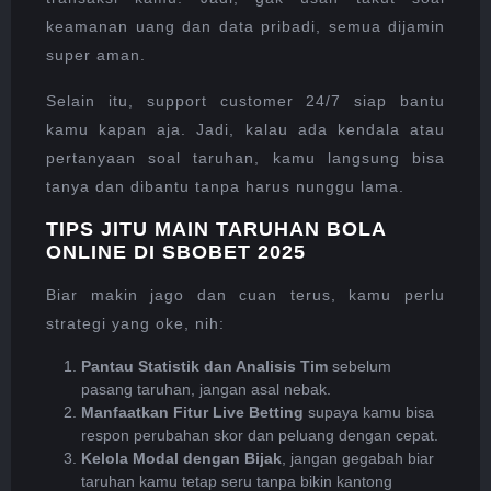
keamanan uang dan data pribadi, semua dijamin
super aman.
Selain itu, support customer 24/7 siap bantu
kamu kapan aja. Jadi, kalau ada kendala atau
pertanyaan soal taruhan, kamu langsung bisa
tanya dan dibantu tanpa harus nunggu lama.
TIPS JITU MAIN TARUHAN BOLA
ONLINE DI SBOBET 2025
Biar makin jago dan cuan terus, kamu perlu
strategi yang oke, nih:
Pantau Statistik dan Analisis Tim
sebelum
pasang taruhan, jangan asal nebak.
Manfaatkan Fitur Live Betting
supaya kamu bisa
respon perubahan skor dan peluang dengan cepat.
Kelola Modal dengan Bijak
, jangan gegabah biar
taruhan kamu tetap seru tanpa bikin kantong