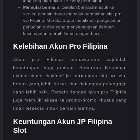
langsung diarahkan ke lobby permainan.
Memulai bermain
: Setelah berhasil masuk ke
server, pemain dapat memulai permainan slot pro
vip Filipina. Mereka dapat menikmati pengalaman
perjudian online yang menyenangkan dengan
kesempatan meraih kemenangan besar.
Kelebihan Akun Pro Filipina
Akun pro Filipina menawarkan sejumlah
keuntungan bagi pemain. Beberapa kelebihan
inklusi akses eksklusif ke permainan slot pro vip,
bonus yang lebih besar, dan dukungan pelanggan
yang lebih baik. Pemain dengan akun pro Filipina
juga memiliki akses ke promo-promo khusus yang
tidak tersedia untuk pemain lainnya.
Keuntungan Akun JP Filipina
Slot