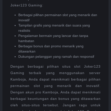
Joker123 Gaming:
Berbagai pilihan permainan slot yang menarik dan
inovatif
Tampilan grafis yang menarik dan suara yang
realistis
Pengalaman bermain yang lancar dan tanpa
hambatan
Berbagai bonus dan promo menarik yang
ditawarkan
Dukungan pelanggan yang ramah dan responsif
Dengan berbagai pilihan situs slot Joker123
Gaming terbaik yang menggunakan server
Kamboja, Anda dapat menikmati berbagai pilihan
permainan slot yang menarik dan inovatif.
Dengan akun pro Kamboja, Anda dapat menikmati
berbagai keuntungan dan bonus yang ditawarkan
oleh situs-situs tersebut. Jangan ragu untuk