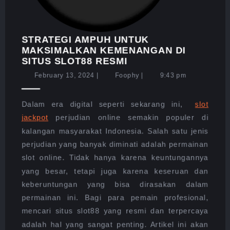
STRATEGI AMPUH UNTUK
MAKSIMALKAN KEMENANGAN DI
STRATEGI
SITUS SLOT88 RESMI
AMPUH
February
Foophy
February 13, 2024
|
Foophy
|
9:43 pm
UNTUK
13,
MAKSIMALKAN
2024
KEMENANGAN
Dalam era digital seperti sekarang ini,
slot
DI
jackpot
perjudian online semakin populer di
SITUS
kalangan masyarakat Indonesia. Salah satu jenis
SLOT88
perjudian yang banyak diminati adalah permainan
RESMI
slot online. Tidak hanya karena keuntungannya
yang besar, tetapi juga karena keseruan dan
keberuntungan yang bisa dirasakan dalam
permainan ini. Bagi para pemain profesional,
mencari situs slot88 yang resmi dan terpercaya
adalah hal yang sangat penting. Artikel ini akan