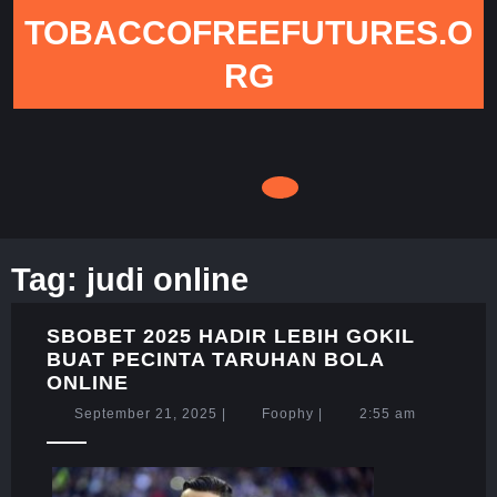
Skip
TOBACCOFREEFUTURES.O
to
content
RG
Tag:
judi online
SBOBET 2025 HADIR LEBIH GOKIL
BUAT PECINTA TARUHAN BOLA
SBOBET
ONLINE
2025
September
Foophy
September 21, 2025
|
Foophy
|
2:55 am
HADIR
21,
LEBIH
2025
GOKIL