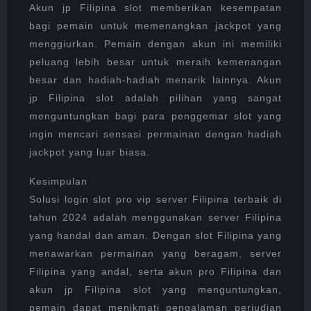
Akun jp Filipina slot memberikan kesempatan
bagi pemain untuk memenangkan jackpot yang
menggiurkan. Pemain dengan akun ini memiliki
peluang lebih besar untuk meraih kemenangan
besar dan hadiah-hadiah menarik lainnya. Akun
jp Filipina slot adalah pilihan yang sangat
menguntungkan bagi para penggemar slot yang
ingin mencari sensasi permainan dengan hadiah
jackpot yang luar biasa.
Kesimpulan
Solusi login slot pro vip server Filipina terbaik di
tahun 2024 adalah menggunakan server Filipina
yang handal dan aman. Dengan slot Filipina yang
menawarkan permainan yang beragam, server
Filipina yang andal, serta akun pro Filipina dan
akun jp Filipina slot yang menguntungkan,
pemain dapat menikmati pengalaman perjudian