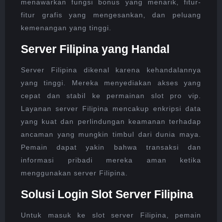
menawarkan fungsi bonus yang menarik, fitur-
fitur grafis yang mengesankan, dan peluang
kemenangan yang tinggi.
Server Filipina yang Handal
Server Filipina dikenal karena kehandalannya
yang tinggi. Mereka menyediakan akses yang
cepat dan stabil ke permainan slot pro vip.
Layanan server Filipina mencakup enkripsi data
yang kuat dan perlindungan keamanan terhadap
ancaman yang mungkin timbul dari dunia maya.
Pemain dapat yakin bahwa transaksi dan
informasi pribadi mereka aman ketika
menggunakan server Filipina.
Solusi Login Slot Server Filipina
Untuk masuk ke slot server Filipina, pemain