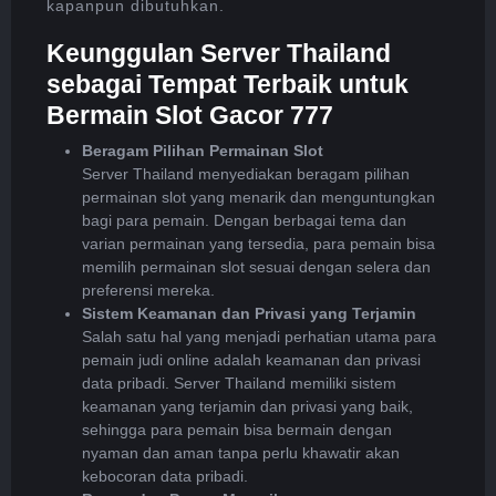
kapanpun dibutuhkan.
Keunggulan Server Thailand
sebagai Tempat Terbaik untuk
Bermain Slot Gacor 777
Beragam Pilihan Permainan Slot
Server Thailand menyediakan beragam pilihan
permainan slot yang menarik dan menguntungkan
bagi para pemain. Dengan berbagai tema dan
varian permainan yang tersedia, para pemain bisa
memilih permainan slot sesuai dengan selera dan
preferensi mereka.
Sistem Keamanan dan Privasi yang Terjamin
Salah satu hal yang menjadi perhatian utama para
pemain judi online adalah keamanan dan privasi
data pribadi. Server Thailand memiliki sistem
keamanan yang terjamin dan privasi yang baik,
sehingga para pemain bisa bermain dengan
nyaman dan aman tanpa perlu khawatir akan
kebocoran data pribadi.