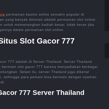
oja
permainan kasino online semakin populer di
an yang banyak diminati adalah permainan slot online.
n untuk memenangkan hadiah besar, tidak heran jika
gannya dalam permainan slot online.
Situs Slot Gacor 777
acor 777 adalah di Server Thailand. Server Thailand
uk bermain slot gacor 777 karena menyediakan berbagai
tungkan. Selain itu, server Thailand juga dikenal
ik, sehingga para pemain bisa bermain dengan nyaman
di.
 Gacor 777 Server Thailand