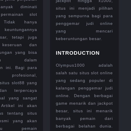
jackpot hingga x1000,
anyak diminati
situs ini menjadi pilihan
permainan slot
yang sempurna bagi para
. Tidak hanya
penggemar judi online
 keuntungannya
yang mencari
sar, tetapi juga
keberuntungan besar.
 keseruan dan
tungan yang bisa
INTRODUCTION
akan dalam
Olympus1000 adalah
n ini. Bagi para
salah satu situs slot online
 profesional,
yang sedang populer di
situs slot88 yang
kalangan penggemar judi
dan terpercaya
online. Dengan berbagai
hal yang sangat
game menarik dan jackpot
 Artikel ini akan
besar, situs ini menarik
s tentang situs
banyak pemain dari
resmi yang akan
berbagai belahan dunia.
ntu pemain