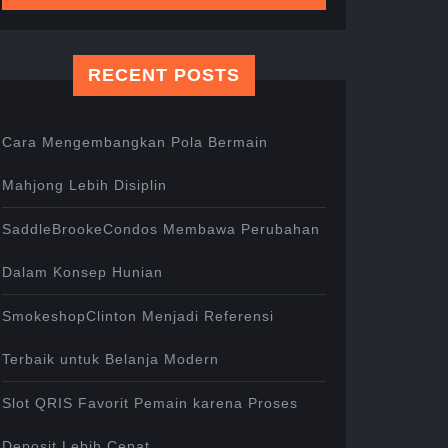
RECENT POSTS
Cara Mengembangkan Pola Bermain
Mahjong Lebih Disiplin
SaddleBrookeCondos Membawa Perubahan
Dalam Konsep Hunian
SmokeshopClinton Menjadi Referensi
Terbaik untuk Belanja Modern
Slot QRIS Favorit Pemain karena Proses
Deposit Lebih Cepat