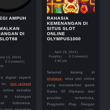
EGI AMPUH
RAHASIA
K
KEMENANGAN DI
MALKAN
SITUS SLOT
KAN
ANGAN DI
ONLINE
RAHASIA
 SLOT88
OLYMPUS1000
STRATEGI
KEMENANG
AMPUH
DI
April
April 29, 2024
|
UNTUK
SITUS
Foophy
29,
Foophy
|
0 Comment
|
February
ary 13, 2024
|
MAKSIMALKAN
SLOT
2024
1:46 pm
oophy
13,
0 Comment
|
KEMENANGAN
ONLINE
2024
 pm
DI
OLYMPUS10
Selamat datang di
SITUS
a digital seperti
olympus
, situs slot online
SLOT88
g ini,
slot jackpot
RESMI
yang menawarkan game
n online semakin
Gates Of Olympus dari
r di kalangan
provider terkemuka,
kat Indonesia.
Pragmatic Play. Dengan
tu jenis perjudian