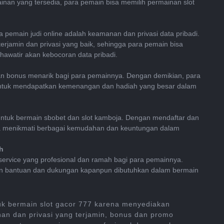
nan yang tersedia, para pemain bisa memilih permainan slot
 pemain judi online adalah keamanan dan privasi data pribadi.
erjamin dan privasi yang baik, sehingga para pemain bisa
awatir akan kebocoran data pribadi.
n bonus menarik bagi para pemainnya. Dengan demikian, para
untuk mendapatkan kemenangan dan hadiah yang besar dalam
untuk bermain sbobet dan slot kamboja. Dengan mendaftar dan
isa menikmati berbagai kemudahan dan keuntungan dalam
h
ervice yang profesional dan ramah bagi para pemainnya.
n bantuan dan dukungan kapanpun dibutuhkan dalam bermain
uk bermain slot gacor 777 karena menyediakan
nan dan privasi yang terjamin, bonus dan promo