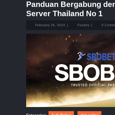
Panduan Bergabung deng
Server Thailand No 1
February
Foophy
February 26, 2024
|
Foophy
|
0 Comm
26,
2024