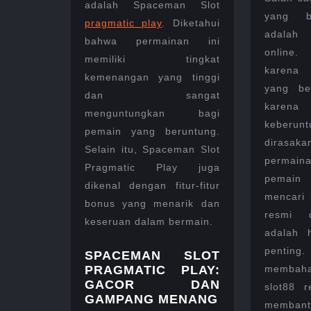
adalah Spaceman Slot
yang b
pragmatic play
. Diketahui
adalah 
bahwa permainan ini
online
memiliki tingkat
karena
kemenangan yang tinggi
yang be
dan sangat
karena
menguntungkan bagi
keberun
pemain yang beruntung.
diras
Selain itu, Spaceman Slot
permaina
Pragmatic Play juga
pemain
dikenal dengan fitur-fitur
mencari 
bonus yang menarik dan
resmi 
keseruan dalam bermain.
adalah 
penting.
SPACEMAN SLOT
PRAGMATIC PLAY:
membaha
GACOR DAN
slot88 
GAMPANG MENANG
memba