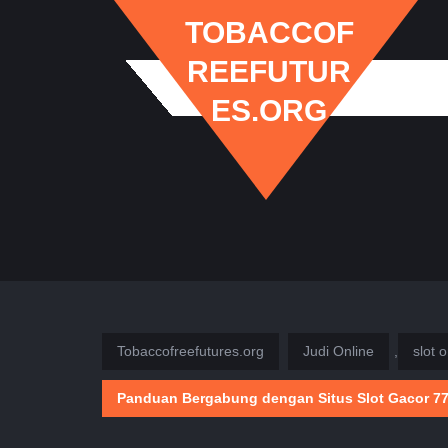
Skip
TOBACCOF
to
content
REEFUTUR
ES.ORG
Tobaccofreefutures.org
Judi Online
,
slot o
Panduan Bergabung dengan Situs Slot Gacor 77