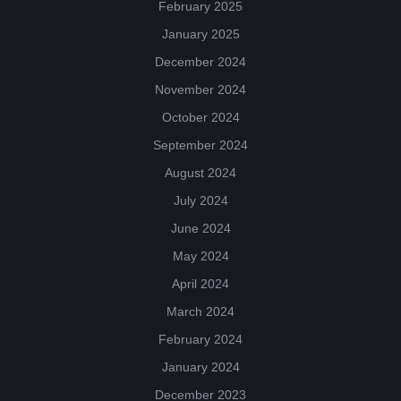
February 2025
January 2025
December 2024
November 2024
October 2024
September 2024
August 2024
July 2024
June 2024
May 2024
April 2024
March 2024
February 2024
January 2024
December 2023