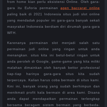
from home kian perlu eksistensi Online. Oleh gara-
gara itu Euforia permainan
agen baccarat online
paling baik di 2021 Indonesia situs judi slot online
yang mendadak populer ini gara-gara banyak sekali
masyrakat Indonesia berdiam diri dirumah gara-gara
WFH.
Karenanya permainan slot menjadi salah satu
permainan judi online yang ringan untuk anda
menangkan. situs kita ini betul-betul ringan untuk
anda peroleh di Google, game-game yang kita miliki
malahan dimainkan oleh banyak bettor profesional
tiap-tiap harinya gara-gara situs kita sudah
terpercaya. Kalian harus coba bermain di situs kami.
Kini ini, banyak orang yang sudah berhimpun dan
menikmati profit kala bermain di area kami. Disana
anda dapat mendapatkan permainan terlengkap
bersama beragam sistem bermain yang berbeda-