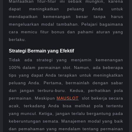
Manfaatkan fitur-fitur ini sebaik mungkin, karena
dapat meningkatkan peluang Anda untuk
mendapatkan kemenangan besar tanpa harus
mengeluarkan modal tambahan. Pelajari bagaimana
cara memicu fitur bonus dan pahami aturan yang
berlaku.
Strategi Bermain yang Efektif
Tidak ada strategi yang menjamin kemenangan
100% dalam permainan slot. Namun, ada beberapa
tips yang dapat Anda terapkan untuk meningkatkan
peluang Anda. Pertama, bermainlah dengan sabar
dan jangan terburu-buru. Kedua, perhatikan pola
permainan. Meskipun
MAUSLOT
slot bekerja secara
acak, terkadang Anda bisa melihat pola tertentu
yang muncul. Ketiga, jangan terlalu bergantung pada
keberuntungan semata. Manajemen modal yang baik
dan pemahaman yang mendalam tentang permainan