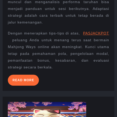
muncul dan menganalisis performa taruhan bisa
menjadi panduan untuk sesi berikutnya. Adaptasi
strategi adalah cara terbaik untuk tetap berada di
jalur kemenangan.
Dengan menerapkan tips-tips di atas,
PASJACKPOT
peluang Anda untuk menang terus saat bermain
Mahjong Ways online akan meningkat. Kunci utama
tetap pada pemahaman pola, pengelolaan modal,
pemanfaatan bonus, kesabaran, dan evaluasi
strategi secara berkala.
READ
READ MORE
MORE