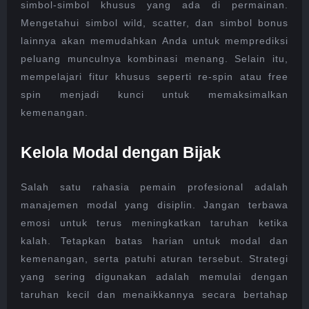
simbol-simbol khusus yang ada di permainan.
Mengetahui simbol wild, scatter, dan simbol bonus
lainnya akan memudahkan Anda untuk memprediksi
peluang munculnya kombinasi menang. Selain itu,
mempelajari fitur khusus seperti re-spin atau free
spin menjadi kunci untuk memaksimalkan
kemenangan.
Kelola Modal dengan Bijak
Salah satu rahasia pemain profesional adalah
manajemen modal yang disiplin. Jangan terbawa
emosi untuk terus meningkatkan taruhan ketika
kalah. Tetapkan batas harian untuk modal dan
kemenangan, serta patuhi aturan tersebut. Strategi
yang sering digunakan adalah memulai dengan
taruhan kecil dan menaikkannya secara bertahap