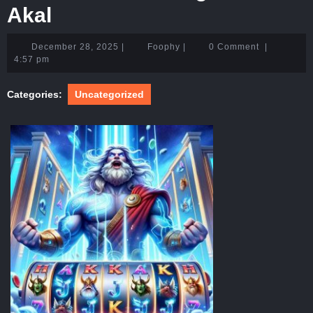
Akal
December
Foophy
December 28, 2025
|
Foophy
|
0 Comment
|
28,
4:57 pm
2025
Categories:
Uncategorized