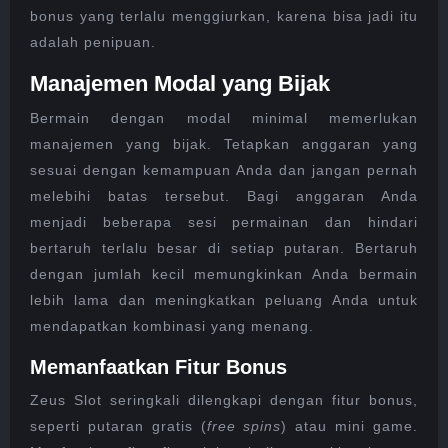
bonus yang terlalu menggiurkan, karena bisa jadi itu
adalah penipuan.
Manajemen Modal yang Bijak
Bermain dengan modal minimal memerlukan
manajemen yang bijak. Tetapkan anggaran yang
sesuai dengan kemampuan Anda dan jangan pernah
melebihi batas tersebut. Bagi anggaran Anda
menjadi beberapa sesi permainan dan hindari
bertaruh terlalu besar di setiap putaran. Bertaruh
dengan jumlah kecil memungkinkan Anda bermain
lebih lama dan meningkatkan peluang Anda untuk
mendapatkan kombinasi yang menang.
Memanfaatkan Fitur Bonus
Zeus Slot seringkali dilengkapi dengan fitur bonus,
seperti putaran gratis (
free spins
) atau mini game.