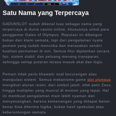
Satu Nama yang Terpercaya
GADUNSLOT sudah dikenal luas sebagai nama yang
terpercaya di dunia casino online, khususnya untuk para
penggemar Gates of Olympus. Reputasi ini dibangun
bukan dari klaim semata, tapi dari pengalaman nyata
pemain yang sudah mencoba dan merasakan sendiri
kualitas permainan di sini. Semua fitur dijalankan secara
fair, sistem stabil, dan peluang menang transparan,
sehingga setiap putaran terasa masuk akal dan logis.
Pemain tidak perlu khawatir soal kecurangan atau
manipulasi sistem. Semua mekanisme game
slot olympus
mengikuti aturan resmi, dari simbol jatuh, efek petir Zeus,
hingga multiplier yang muncul di momen yang tepat. Hal
ini membuat pengalaman main lebih nyaman dan
menyenangkan, karena kemenangan yang didapat benar-
benar bisa diterima logika, bukan hasil spekulasi atau
keberuntungan semata.