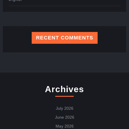
RECENT COMMENTS
Archives
July 2026
June 2026
May 2026