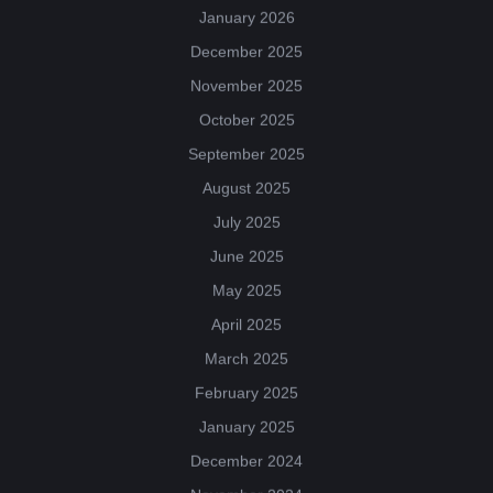
January 2026
December 2025
November 2025
October 2025
September 2025
August 2025
July 2025
June 2025
May 2025
April 2025
March 2025
February 2025
January 2025
December 2024