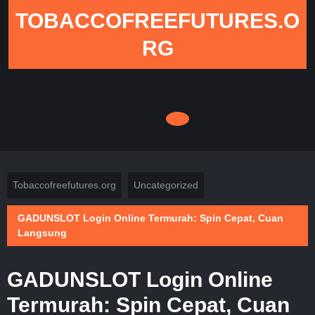
Skip
TOBACCOFREEFUTURES.O
to
content
RG
Tobaccofreefutures.org
Uncategorized
GADUNSLOT Login Online Termurah: Spin Cepat, Cuan
Langsung
GADUNSLOT Login Online
Termurah: Spin Cepat, Cuan