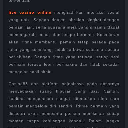
terkendali.
live casino online
menghadirkan interaksi sosial
yang unik. Sapaan dealer, obrolan singkat dengan
pemain lain, serta suasana meja yang dinamis dapat
memengaruhi emosi dan tempo bermain. Kesadaran
akan ritme membantu pemain tetap berada pada
jalur yang seimbang, tidak terbawa suasana secara
berlebihan. Dengan ritme yang terjaga, setiap sesi
bermain terasa lebih bermakna dan tidak sekadar
mengejar hasil akhir.
Casino88 dan platform sejenisnya pada dasarnya
menyediakan ruang hiburan yang luas. Namun,
kualitas pengalaman sangat ditentukan oleh cara
pemain mengelola diri sendiri. Ritme bermain yang
disadari akan membantu pemain menikmati setiap
momen tanpa kehilangan kendali. Dalam jangka