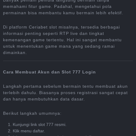
memahami fitur game. Padahal, mengetahui pola
permainan bisa membantu kamu bermain lebih efektif.
Di platform Ceriabet slot misalnya, tersedia berbagai
informasi penting seperti RTP live dan tingkat
kemenangan game tertentu. Hal ini sangat membantu
untuk menentukan game mana yang sedang ramai
dimainkan.
Cara Membuat Akun dan Slot 777 Login
Langkah pertama sebelum bermain tentu membuat akun
terlebih dahulu. Biasanya proses registrasi sangat cepat
dan hanya membutuhkan data dasar.
Berikut langkah umumnya:
Kunjungi link slot 777 resmi.
Klik menu daftar.