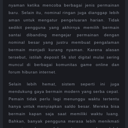
nyaman ketika mencoba berbagai jenis permainan
baru. Selain itu, nominal ringan juga dianggap lebih
aman untuk mengatur pengeluaran harian. Tidak
sedikit pengguna yang akhirnya memilih bermain
santai dibanding mengejar permainan dengan
nominal besar yang justru membuat pengalaman
bermain menjadi kurang nyaman. Karena alasan
tersebut, istilah deposit 5k slot digital mulai sering
muncul di berbagai komunitas game online dan
forum hiburan internet.
Selain lebih hemat, sistem seperti ini juga
mendukung gaya bermain modern yang serba cepat.
Pemain tidak perlu lagi menunggu waktu tertentu
hanya untuk menyiapkan saldo besar. Mereka bisa
bermain kapan saja saat memiliki waktu luang.
Bahkan, banyak pengguna merasa lebih menikmati