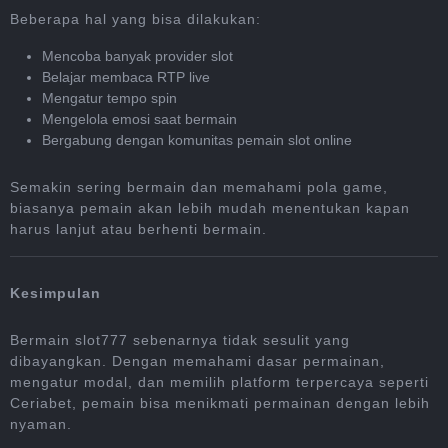
Beberapa hal yang bisa dilakukan:
Mencoba banyak provider slot
Belajar membaca RTP live
Mengatur tempo spin
Mengelola emosi saat bermain
Bergabung dengan komunitas pemain slot online
Semakin sering bermain dan memahami pola game,
biasanya pemain akan lebih mudah menentukan kapan
harus lanjut atau berhenti bermain.
Kesimpulan
Bermain slot777 sebenarnya tidak sesulit yang
dibayangkan. Dengan memahami dasar permainan,
mengatur modal, dan memilih platform terpercaya seperti
Ceriabet, pemain bisa menikmati permainan dengan lebih
nyaman.