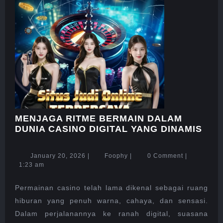
MENJAGA RITME BERMAIN DALAM
MEN
DUNIA CASINO DIGITAL YANG DINAMIS
RIT
BER
January
Foophy
January 20, 2026
|
Foophy
|
0 Comment
|
DAL
20,
1:23 am
DUN
2026
CAS
Permainan casino telah lama dikenal sebagai ruang
DIG
hiburan yang penuh warna, cahaya, dan sensasi.
YAN
DIN
Dalam perjalanannya ke ranah digital, suasana