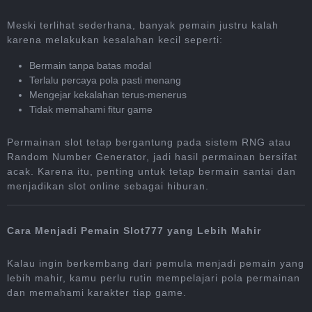
Meski terlihat sederhana, banyak pemain justru kalah
karena melakukan kesalahan kecil seperti:
Bermain tanpa batas modal
Terlalu percaya pola pasti menang
Mengejar kekalahan terus-menerus
Tidak memahami fitur game
Permainan slot tetap bergantung pada sistem RNG atau
Random Number Generator, jadi hasil permainan bersifat
acak. Karena itu, penting untuk tetap bermain santai dan
menjadikan slot online sebagai hiburan.
Cara Menjadi Pemain Slot777 yang Lebih Mahir
Kalau ingin berkembang dari pemula menjadi pemain yang
lebih mahir, kamu perlu rutin mempelajari pola permainan
dan memahami karakter tiap game.