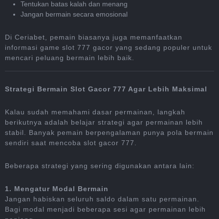
Tentukan batas kalah dan menang
Jangan bermain secara emosional
Di Ceriabet, pemain biasanya juga memanfaatkan
informasi game slot 777 gacor yang sedang populer untuk
mencari peluang bermain lebih baik.
Strategi Bermain Slot Gacor 777 Agar Lebih Maksimal
Kalau sudah memahami dasar permainan, langkah
berikutnya adalah belajar strategi agar permainan lebih
stabil. Banyak pemain berpengalaman punya pola bermain
sendiri saat mencoba slot gacor 777.
Beberapa strategi yang sering digunakan antara lain:
1. Mengatur Modal Bermain
Jangan habiskan seluruh saldo dalam satu permainan.
Bagi modal menjadi beberapa sesi agar permainan lebih