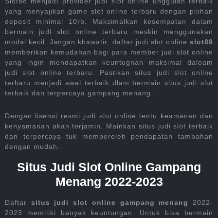
Slot88 menjadi provider judi slot online unggulan terbaik
yang menyajikan game slot online terbaru dengan pilihan
deposit minimal 10rb. Maksimalkan kesempatan dalam
bermain judi slot online terbaru meskin menggunakan
modal kecil. Jangan khawatir, daftar judi slot online
slot88
memberikan kemudahan bagi para member judi slot online
yang ingin mendapatkan keuntugnan maksimal daloam
judi slot online terbaru. Pastikan situs judi slot online
terbaru menjadi awal terbaik dlam bermain situs judi slot
terbaik dan terpercaya gampang menang.
Dengan lisensi resmi judi slot online tentu keamanan dan
kenyamanan akan terjamin. Mainkan situs judi slot terbaik
dan terpercaya tuk memperoleh pendapatan tambahan
dengan mudah.
Situs Judi Slot Online Gampang
Menang 2022-2023
Daftar
situs judi slot online gampang menang
2022-
2023 memiliki banyak keuntungan. Untuk bisa bermain