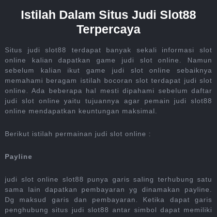
Istilah Dalam Situs Judi Slot88
Terpercaya
Situs judi slot88 terdapat banyak sekali informasi slot
online kalian dapatkan game judi slot online. Namun
sebelum kalian ikut game judi slot online sebaiknya
memahami beragam istilah bocoran slot terdapat judi slot
online. Ada beberapa hal mesti dipahami sebelum daftar
judi slot online yaitu tujuannya agar pemain judi slot88
online mendapatkan keuntungan maksimal.
Berikut istilah permainan judi slot online :
Payline
judi slot online slot88 punya garis saling terhubung satu
sama lain dapatkan pembayaran yg dinamakan payline.
Dg maksud garis dan pembayaran. Ketika dapat garis
penghubung situs judi slot88 antar simbol dapat memiliki