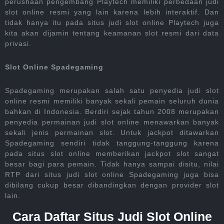
perushaan pengembang Playtech memiliki perbedaan judi
slot online resmi yang lain karena lebih interaktif. Dan
tidak hanya itu pada situs judi slot online Playtech juga
kita akan dijamin tentang keamanan slot resmi dari data
privasi.
Slot Online Spadegaming
Spadegaming merupakan salah satu penyedia judi slot
online resmi memiliki banyak sekali pemain seluruh dunia
bahkan di Indonesia. Berdiri sejak tahun 2008 merupakan
penyedia permainan judi slot online menawarkan banyak
sekali jenis permainan slot. Untuk jackpot ditawarkan
Spadegaming sendiri tidak tanggung-tanggung karena
pada situs slot online memberikan jackpot slot sangat
besar bagi para pemain. Tidak hanya sampai disitu, nilai
RTP dari situs judi slot online Spadegaming juga bisa
dibilang cukup besar dibandingkan dengan provider slot
lain.
Cara Daftar Situs Judi Slot Online