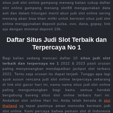
situs judi slot online gampang menang kalian cukup daftar
slot online gampang menang slot88 menggunakan data
asli dan dalam hitungan menit akun judi slot online sering
menang akan bisa klian miliki untuk bermain situs judi slot
online menggunakan deposit pulsa, ovo, dana, gopay, link
aja dengan minimal deposit 10k.
Daftar Situs Judi Slot Terbaik dan
Terpercaya No 1
Bagi kalian sedang mencari daftar 10
situs judi slot
terbaik dan terpercaya no 1
2022 & 2023 pasti urusan
paling menyenangkan mendapatkan jackpot slot terbaru
2022. Tentu saja urusan itu dapat terjadi. Tunggu apa lagi
ayuk susun rencana judi slot online terpercaya sekarang
di link slot gacor hari ini, nama nama situs judi slot online
paling menguntungkan bagi kamu semua hendak
bergabung bareng situs slot online terbaru hari ini.
Andalkan slot online Hari Ini, Anda telah berada di
slot
thailand
yg tepat pastinya aman mencoba bermain judi
slot online. Kami percaya bahwa pemain slot di Indonesia