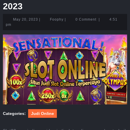
2023
May
Foophy
May 20, 2023
|
Foophy
|
0 Comment
|
4:51
20,
pm
2023
Categories:
Judi Online