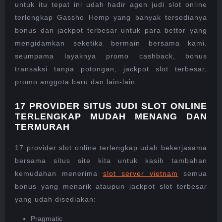
untuk itu tepat ini udah hadir agen judi slot online
terlengkap Gassho Hemp yang banyak tersedianya
bonus dan jackpot terbesar untuk para bettor yang
mengidamkan seketika bermain bersama kami.
seumpama layaknya promo cashback, bonus
transaksi tanpa potongan, jackpot slot terbesar,
promo anggota baru dan lain-lain.
17 PROVIDER SITUS JUDI SLOT ONLINE
TERLENGKAP MUDAH MENANG DAN
TERMURAH
17 provider slot online terlengkap udah bekerjasama
bersama situs site kita untuk kasih tambahan
kemudahan menerima
slot server vietnam
semua
bonus yang menarik ataupun jackpot slot terbesar
yang udah disediakan:
Pragmatic