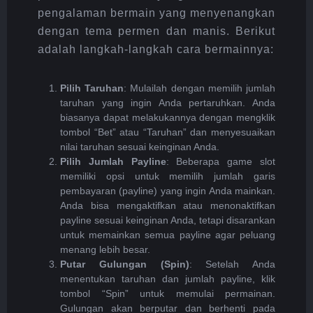
pengalaman bermain yang menyenangkan
dengan tema permen dan manis. Berikut
adalah langkah-langkah cara bermainnya:
Pilih Taruhan
: Mulailah dengan memilih jumlah
taruhan yang ingin Anda pertaruhkan. Anda
biasanya dapat melakukannya dengan mengklik
tombol “Bet” atau “Taruhan” dan menyesuaikan
nilai taruhan sesuai keinginan Anda.
Pilih Jumlah Payline
: Beberapa game slot
memiliki opsi untuk memilih jumlah garis
pembayaran (payline) yang ingin Anda mainkan.
Anda bisa mengaktifkan atau menonaktifkan
payline sesuai keinginan Anda, tetapi disarankan
untuk memainkan semua payline agar peluang
menang lebih besar.
Putar Gulungan (Spin)
: Setelah Anda
menentukan taruhan dan jumlah payline, klik
tombol “Spin” untuk memulai permainan.
Gulungan akan berputar dan berhenti pada