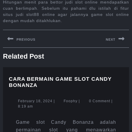
Hitungan menit para bettor judi slot online mendapatkan
cuan berlimpah. Sebelum itu pahami dlu istilah di fitur
situs judi slot88 online agar jalannya game slot online
dengan mudah ditakhlukan.
Post
navigation
PREVIOUS
NEXT
Previous
Next
Related Post
post:
post:
CARA BERMAIN GAME SLOT CANDY
CARA
BONANZA
BERMAIN
GAME
February
Foophy
February 18, 2024
|
Foophy
|
0 Comment
|
SLOT
18,
8:19 am
CANDY
2024
BONANZA
Game slot Candy Bonanza adalah
permainan slot yang menawarkan