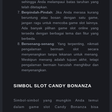
sehingga Anda melampaui batas taruhan yang
telah ditetapkan.
Berpindah-Pindah
: Jika Anda merasa kurang
beruntung atau bosan dengan satu game,
jangan ragu untuk mencoba game slot lainnya.
Ada banyak pilihan game slot online yang
tersedia dengan berbagai tema dan fitur yang
berbeda.
Bersenang-senang
: Yang terpenting, nikmati
pengalaman bermain slot secara
menyenangkan tanpa tekanan untuk menang.
Meskipun menang adalah tujuan akhir, tetapi
pengalaman bermain haruslah menghibur dan
menyenangkan.
SIMBOL SLOT CANDY BONANZA
Simbol-simbol yang mungkin Anda temui
dalam game slot Candy Bonanza bisa