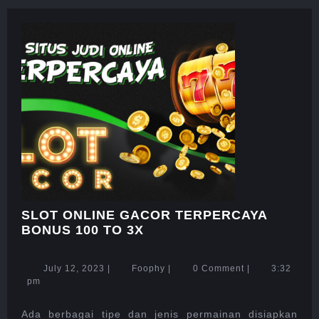
SLOT ONLINE GACOR TERPERCAYA
SLOT
BONUS 100 TO 3X
ONLINE
GACOR
July
Foophy
July 12, 2023
|
Foophy
|
0 Comment
|
3:32
TERPERCAYA
12,
pm
BONUS
2023
100
Ada berbagai tipe dan jenis permainan disiapkan
TO