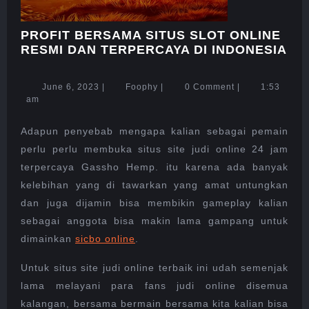
PROFIT BERSAMA SITUS SLOT ONLINE
PR
RESMI DAN TERPERCAYA DI INDONESIA
BE
SI
June
Foophy
June 6, 2023
|
Foophy
|
0 Comment
|
1:53
SL
6,
am
ON
2023
RE
Adapun penyebab mengapa kalian sebagai pemain
DA
perlu perlu membuka situs site judi online 24 jam
TE
DI
terpercaya Gassho Hemp. itu karena ada banyak
IN
kelebihan yang di tawarkan yang amat untungkan
dan juga dijamin bisa membikin gameplay kalian
sebagai anggota bisa makin lama gampang untuk
dimainkan
sicbo online
.
Untuk situs site judi online terbaik ini udah semenjak
lama melayani para fans judi online disemua
kalangan, bersama bermain bersama kita kalian bisa