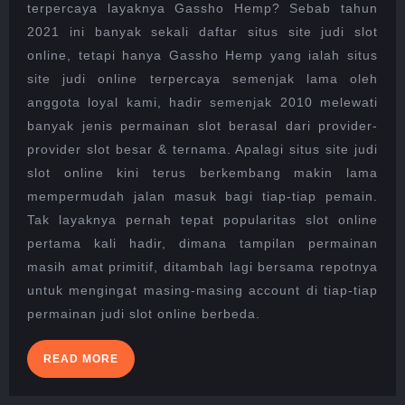
terpercaya layaknya Gassho Hemp? Sebab tahun
2021 ini banyak sekali daftar situs site judi slot
online, tetapi hanya Gassho Hemp yang ialah situs
site judi online terpercaya semenjak lama oleh
anggota loyal kami, hadir semenjak 2010 melewati
banyak jenis permainan slot berasal dari provider-
provider slot besar & ternama. Apalagi situs site judi
slot online kini terus berkembang makin lama
mempermudah jalan masuk bagi tiap-tiap pemain.
Tak layaknya pernah tepat popularitas slot online
pertama kali hadir, dimana tampilan permainan
masih amat primitif, ditambah lagi bersama repotnya
untuk mengingat masing-masing account di tiap-tiap
permainan judi slot online berbeda.
READ
READ MORE
MORE