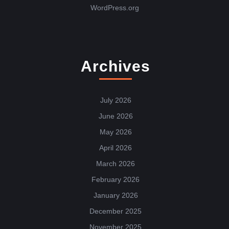
WordPress.org
Archives
July 2026
June 2026
May 2026
April 2026
March 2026
February 2026
January 2026
December 2025
November 2025