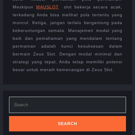
Meskipun
MAUSLOT
slot bekerja secara acak,
terkadang Anda bisa melihat pola tertentu yang
muncul. Ketiga, jangan terlalu bergantung pada
keberuntungan semata. Manajemen modal yang
baik dan pemahaman yang mendalam tentang
permainan adalah kunci kesuksesan dalam
bermain Zeus Slot. Dengan modal minimal dan
strategi yang tepat, Anda tetap memiliki potensi
besar untuk meraih kemenangan di Zeus Slot.
Search
for: