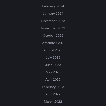
February 2024
January 2024
December 2023
November 2023
October 2023
September 2023
August 2023
July 2023
June 2023
May 2023
April 2023
February 2023
April 2022
March 2022