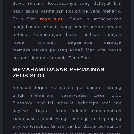
dewa Yunani? Kekuatannya yang dahsyat kini
hadir dalam permainan slot online yang menarik,
Zeus Slot.
zeus slot
Game ini menawarkan
pengalaman bermain yang mendebarkan dengan
potensi kemenangan besar, bahkan dengan
modal minimal. Bagaimana caranya
memaksimalkan peluang Anda? Mari kita bahas
strategi dan tips bermain Zeus Slot.
MEMAHAMI DASAR PERMAINAN
ZEUS SLOT
Sebelum terjun ke dalam permainan, penting
untuk memahami dasar-dasar Zeus Slot.
Biasanya, slot ini memiliki beberapa
reel
dan
payline
. Tujuan Anda adalah mendapatkan
kombinasi simbol yang menang di sepanjang
payline
tersebut. Simbol-simbol dalam permainan
ini seringkali bertemakan mitologi Yunani, seperti