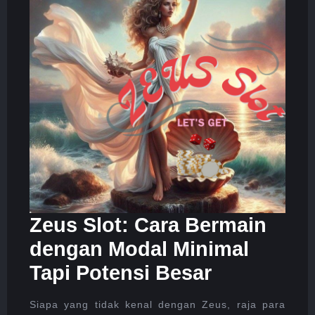
MODAL
MINIMAL
TAPI
POTENSI
BESAR
Zeus Slot: Cara Bermain
dengan Modal Minimal
Tapi Potensi Besar
Siapa yang tidak kenal dengan Zeus, raja para