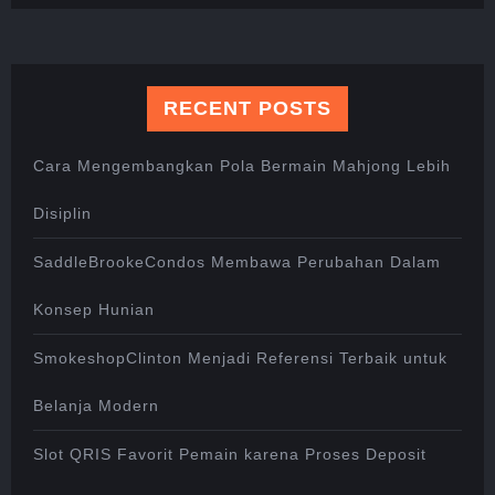
RECENT POSTS
Cara Mengembangkan Pola Bermain Mahjong Lebih
Disiplin
SaddleBrookeCondos Membawa Perubahan Dalam
Konsep Hunian
SmokeshopClinton Menjadi Referensi Terbaik untuk
Belanja Modern
Slot QRIS Favorit Pemain karena Proses Deposit