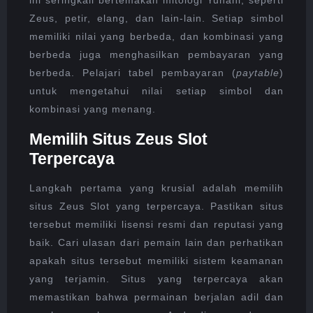
Zeus, petir, elang, dan lain-lain. Setiap simbol
memiliki nilai yang berbeda, dan kombinasi yang
berbeda juga menghasilkan pembayaran yang
berbeda. Pelajari tabel pembayaran (
paytable
)
untuk mengetahui nilai setiap simbol dan
kombinasi yang menang.
Memilih Situs Zeus Slot
Terpercaya
Langkah pertama yang krusial adalah memilih
situs Zeus Slot yang terpercaya. Pastikan situs
tersebut memiliki lisensi resmi dan reputasi yang
baik. Cari ulasan dari pemain lain dan perhatikan
apakah situs tersebut memiliki sistem keamanan
yang terjamin. Situs yang terpercaya akan
memastikan bahwa permainan berjalan adil dan