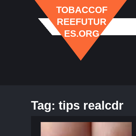
Skip
TOBACCOF
to
content
REEFUTUR
ES.ORG
Tag:
tips realcdr