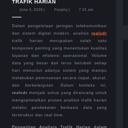
CARA
TRAFIK HARIAN
REALCDR
June
Foophy
June 3, 2026
|
Foophy
|
7:25 am
MENGOPTIMALKAN
3,
ANALISIS
2026
TRAFIK
Dalam pengelolaan jaringan telekomunikasi
HARIAN
dan sistem digital modern, analisis
realcdr
trafik harian merupakan salah satu
komponen penting yang menentukan kualitas
layanan dan efisiensi operasional. Volume
data yang besar dan terus berubah setiap
hari menuntut adanya sistem yang mampu
melakukan pemrosesan secara cepat, akurat,
dan berkelanjutan. Dalam konteks ini,
realcdr
menjadi solusi yang dirancang untuk
mengoptimalkan proses analisis trafik harian
melalui pendekatan berbasis data yang
terstruktur dan real time.
Pengertian Analisis Trafik Harian dalam