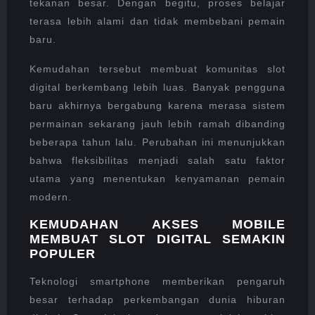
tekanan besar. Dengan begitu, proses belajar
terasa lebih alami dan tidak membebani pemain
baru.
Kemudahan tersebut membuat komunitas slot
digital berkembang lebih luas. Banyak pengguna
baru akhirnya bergabung karena merasa sistem
permainan sekarang jauh lebih ramah dibanding
beberapa tahun lalu. Perubahan ini menunjukkan
bahwa fleksibilitas menjadi salah satu faktor
utama yang menentukan kenyamanan pemain
modern.
KEMUDAHAN AKSES MOBILE
MEMBUAT SLOT DIGITAL SEMAKIN
POPULER
Teknologi smartphone memberikan pengaruh
besar terhadap perkembangan dunia hiburan