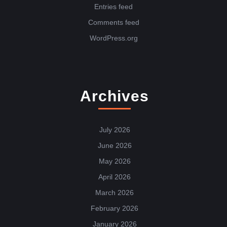
Entries feed
Comments feed
WordPress.org
Archives
July 2026
June 2026
May 2026
April 2026
March 2026
February 2026
January 2026