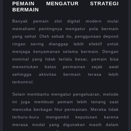
PEMAIN MENGATUR STRATEGI
BERMAIN
Banyak pemain slot digital modern mulai
memahami pentingnya mengatur pola bermain
yang sehat. Oleh sebab itu, penggunaan deposit
ringan sering dianggap lebih efektif untuk
menjaga kenyamanan selama bermain. Dengan
nominal yang tidak terlalu besar, pemain bisa
menentukan batas permainan sejak awal
sehingga aktivitas bermain terasa lebih
terkontrol.
Selain membantu mengatur pengeluaran, metode
ini juga membuat pemain lebih tenang saat
mencoba berbagai fitur permainan. Mereka tidak
terburu-buru mengambil keputusan karena
merasa modal yang digunakan masih dalam