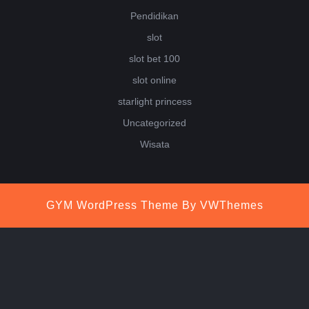
Pendidikan
slot
slot bet 100
slot online
starlight princess
Uncategorized
Wisata
GYM WordPress Theme
By VWThemes
Scroll
Up