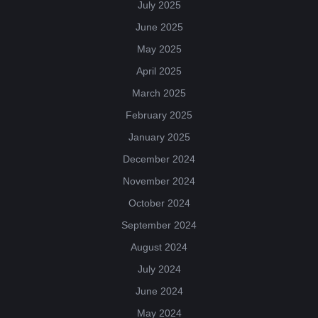
July 2025
June 2025
May 2025
April 2025
March 2025
February 2025
January 2025
December 2024
November 2024
October 2024
September 2024
August 2024
July 2024
June 2024
May 2024