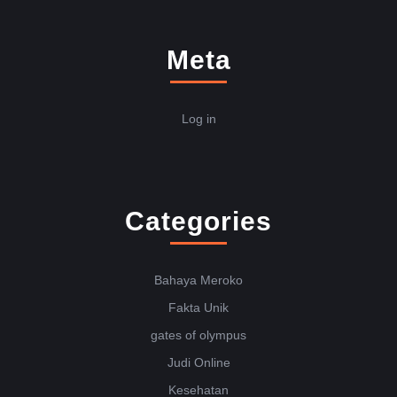
Meta
Log in
Categories
Bahaya Meroko
Fakta Unik
gates of olympus
Judi Online
Kesehatan