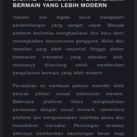
BERMAIN YANG LEBIH MODERN
Industri slot digital terus mengalami
perkembangan yang sangat cepat. Banyak
platform berlomba menghadirkan fitur baru demi
meningkatkan kenyamanan pengguna. Mulai dari
tampilan yang lebih responsif hingga sistem
keamanan transaksi yang semakin baik,
semuanya dirancang untuk memberikan
pengalaman bermain yang lebih modern.
Perubahan ini membuat pemain memiliki lebih
banyak pilihan sesuai kebutuhan mereka.
Beberapa platform fokus menghadirkan
permainan dengan visual menarik, sementara
platform lain mengutamakan stabilitas akses dan
kemudahan transaksi. Persaingan tersebut
akhirnya memberikan keuntungan besar bagi