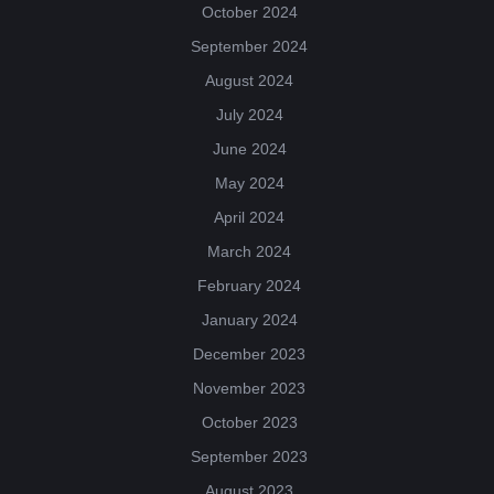
October 2024
September 2024
August 2024
July 2024
June 2024
May 2024
April 2024
March 2024
February 2024
January 2024
December 2023
November 2023
October 2023
September 2023
August 2023