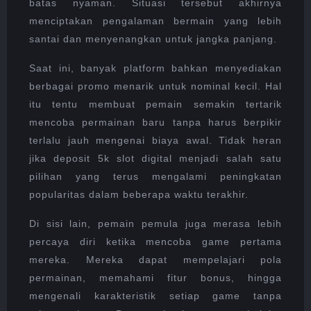
batas nyaman. Situasi tersebut akhirnya
menciptakan pengalaman bermain yang lebih
santai dan menyenangkan untuk jangka panjang.
Saat ini, banyak platform bahkan menyediakan
berbagai promo menarik untuk nominal kecil. Hal
itu tentu membuat pemain semakin tertarik
mencoba permainan baru tanpa harus berpikir
terlalu jauh mengenai biaya awal. Tidak heran
jika deposit 5k slot digital menjadi salah satu
pilihan yang terus mengalami peningkatan
popularitas dalam beberapa waktu terakhir.
Di sisi lain, pemain pemula juga merasa lebih
percaya diri ketika mencoba game pertama
mereka. Mereka dapat mempelajari pola
permainan, memahami fitur bonus, hingga
mengenali karakteristik setiap game tanpa