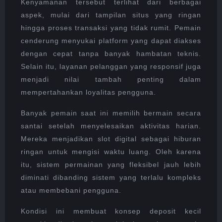
Kenyamanan tersebut terlihat dari berbagai
aspek, mulai dari tampilan situs yang ringan
hingga proses transaksi yang tidak rumit. Pemain
cenderung menyukai platform yang dapat diakses
dengan cepat tanpa banyak hambatan teknis.
Selain itu, layanan pelanggan yang responsif juga
menjadi nilai tambah penting dalam
mempertahankan loyalitas pengguna.
Banyak pemain saat ini memilih bermain secara
santai setelah menyelesaikan aktivitas harian.
Mereka menjadikan slot digital sebagai hiburan
ringan untuk mengisi waktu luang. Oleh karena
itu, sistem permainan yang fleksibel jauh lebih
diminati dibanding sistem yang terlalu kompleks
atau membebani pengguna.
Kondisi ini membuat konsep deposit kecil