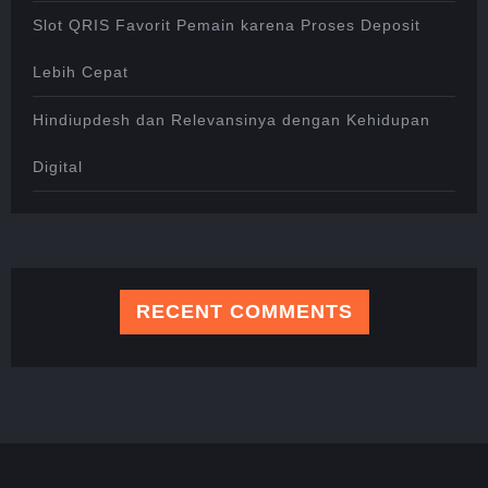
Slot QRIS Favorit Pemain karena Proses Deposit
Lebih Cepat
Hindiupdesh dan Relevansinya dengan Kehidupan
Digital
RECENT COMMENTS