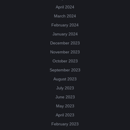
April 2024
March 2024
February 2024
January 2024
December 2023
November 2023
October 2023
September 2023
August 2023
July 2023
June 2023
May 2023
April 2023
February 2023