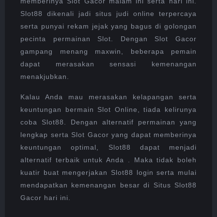
memberinya Slot Gacor malam ini serta hari ini.
Slot88 dikenali jadi situs judi online terpercaya
serta punyai rekam jejak yang bagus di golongan
pecinta permainan Slot. Dengan Slot Gacor
gampang menang maxwin, beberapa pemain
dapat merasakan sensasi kemenangan
menakjubkan.
Kalau Anda mau merasakan kelapangan serta
keuntungan bermain Slot Online, tiada kelirunya
coba Slot88. Dengan alternatif permainan yang
lengkap serta Slot Gacor yang dapat memberinya
keuntungan optimal, Slot88 dapat menjadi
alternatif terbaik untuk Anda . Maka tidak boleh
kuatir buat mengerjakan Slot88 login serta mulai
mendapatkan kemenangan besar di Situs Slot88
Gacor hari ini.