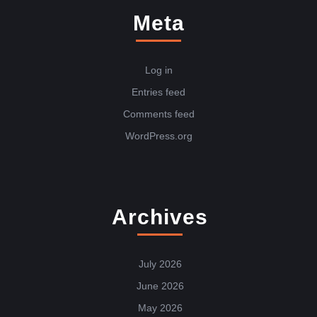
Meta
Log in
Entries feed
Comments feed
WordPress.org
Archives
July 2026
June 2026
May 2026