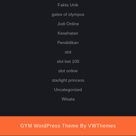
Fakta Unik
gates of olympus
Judi Online
Kesehatan
Pendidikan
slot
slot bet 100
slot online
starlight princess
Uncategorized
Wisata
GYM WordPress Theme
By VWThemes
Scroll