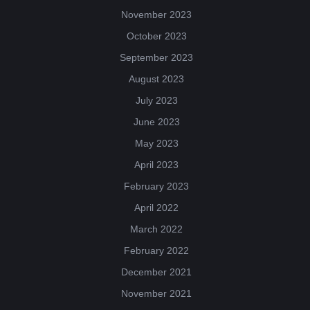
November 2023
October 2023
September 2023
August 2023
July 2023
June 2023
May 2023
April 2023
February 2023
April 2022
March 2022
February 2022
December 2021
November 2021