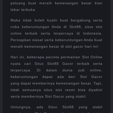
peluang buat meraih kemenangan besar kian
lebar terbuka.
Maka tidak boleh kuatir buat bergabung serta
coba keberuntungan Anda di Slot88, situs slot
online terbaik serta terpercaya di Indonesia.
Persiapkan siasat serta keberuntungan Anda buat
meraih kemenangan besar di slot gacor hari ini!
Hari ini, beberapa pecinta permainan Slot Online
nyata cari Situs Slot88 Gacor terbaik serta
terpercaya. Di dalam dunia judi online,
keberuntungan dapat ada dari Slot Gacor
yang dapat memberinya kemenangan besar. Tapi,
tidak semuanya situs slot resmi bisa diyakini
serta memberinya Slot Gacor yang stabil.
Untungnya, ada Situs Slot88 yang stabil