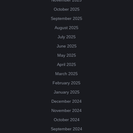
November 2025
October 2025
September 2025
August 2025
July 2025
June 2025
May 2025
April 2025
March 2025
February 2025
January 2025
December 2024
November 2024
October 2024
September 2024