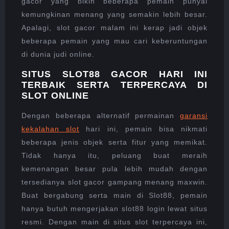
gacor yang bikin beberapa pemain punyai
kemungkinan menang yang semakin lebih besar.
Apalagi, slot gacor malam ini kerap jadi objek
beberapa pemain yang mau cari keberuntungan
di dunia judi online.
SITUS SLOT88 GACOR HARI INI
TERBAIK SERTA TERPERCAYA DI
SLOT ONLINE
Dengan beberapa alternatif permainan
garansi
kekalahan slot
hari ini, pemain bisa nikmati
beberapa jenis objek serta fitur yang memikat.
Tidak hanya itu, peluang buat meraih
kemenangan besar pula lebih mudah dengan
tersedianya slot gacor gampang menang maxwin.
Buat bergabung serta main di Slot88, pemain
hanya butuh mengerjakan slot88 login lewat situs
resmi. Dengan main di situs slot terpercaya ini,