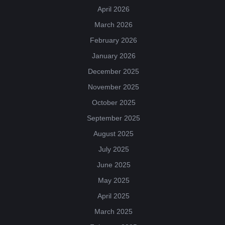
April 2026
March 2026
February 2026
January 2026
December 2025
November 2025
October 2025
September 2025
August 2025
July 2025
June 2025
May 2025
April 2025
March 2025