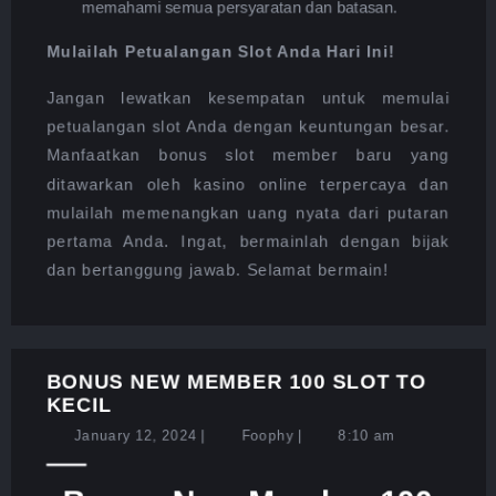
memahami semua persyaratan dan batasan.
Mulailah Petualangan Slot Anda Hari Ini!
Jangan lewatkan kesempatan untuk memulai
petualangan slot Anda dengan keuntungan besar.
Manfaatkan bonus slot member baru yang
ditawarkan oleh kasino online terpercaya dan
mulailah memenangkan uang nyata dari putaran
pertama Anda. Ingat, bermainlah dengan bijak
dan bertanggung jawab. Selamat bermain!
BONUS NEW MEMBER 100 SLOT TO
BONUS
KECIL
NEW
January
Foophy
January 12, 2024
|
Foophy
|
8:10 am
MEMBER
12,
100
2024