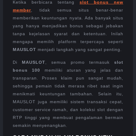
Ketika berbicara tentang
slot bonus new
member
, tidak semua situs benar-benar
memberikan keuntungan nyata. Ada banyak situs
yang hanya menjadikan bonus sebagai jebakan
tanpa kejelasan syarat dan ketentuan. Inilah
mengapa memilih platform terpercaya seperti
MAUSLOT
menjadi langkah yang sangat penting.
Di
MAUSLOT
, semua promo termasuk
slot
bonus 100
memiliki aturan yang jelas dan
transparan. Proses klaim pun sangat mudah,
sehingga pemain tidak merasa ribet saat ingin
menikmati keuntungan tambahan. Selain itu,
MAUSLOT juga memiliki sistem transaksi cepat,
customer service ramah, dan koleksi slot dengan
RTP tinggi yang membuat pengalaman bermain
semakin menyenangkan.