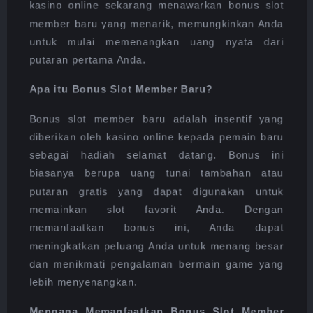
kasino online sekarang menawarkan bonus slot
member baru yang menarik, memungkinkan Anda
untuk mulai memenangkan uang nyata dari
putaran pertama Anda.
Apa itu Bonus Slot Member Baru?
Bonus slot member baru adalah insentif yang
diberikan oleh kasino online kepada pemain baru
sebagai hadiah selamat datang. Bonus ini
biasanya berupa uang tunai tambahan atau
putaran gratis yang dapat digunakan untuk
memainkan slot favorit Anda. Dengan
memanfaatkan bonus ini, Anda dapat
meningkatkan peluang Anda untuk menang besar
dan menikmati pengalaman bermain game yang
lebih menyenangkan.
Mengapa Memanfaatkan Bonus Slot Member