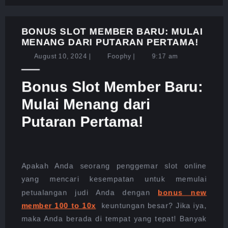
BONUS SLOT MEMBER BARU: MULAI
BONU
MENANG DARI PUTARAN PERTAMA!
SLOT
August
Foophy
August 10, 2024
|
Foophy
|
9:17 am
MEMB
10,
BARU
2024
Bonus Slot Member Baru:
MULA
MENA
Mulai Menang dari
DARI
PUTA
Putaran Pertama!
PERT
Apakah Anda seorang penggemar slot online
yang mencari kesempatan untuk memulai
petualangan judi Anda dengan
bonus new
member 100 to 10x
keuntungan besar? Jika iya,
maka Anda berada di tempat yang tepat! Banyak