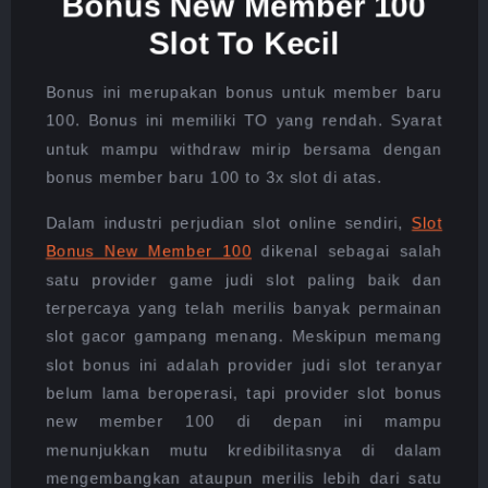
Bonus New Member 100
SLOT
TO
Slot To Kecil
KECIL
Bonus ini merupakan bonus untuk member baru
100. Bonus ini memiliki TO yang rendah. Syarat
untuk mampu withdraw mirip bersama dengan
bonus member baru 100 to 3x slot di atas.
Dalam industri perjudian slot online sendiri,
Slot
Bonus New Member 100
dikenal sebagai salah
satu provider game judi slot paling baik dan
terpercaya yang telah merilis banyak permainan
slot gacor gampang menang. Meskipun memang
slot bonus ini adalah provider judi slot teranyar
belum lama beroperasi, tapi provider slot bonus
new member 100 di depan ini mampu
menunjukkan mutu kredibilitasnya di dalam
mengembangkan ataupun merilis lebih dari satu