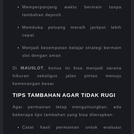
Memperpanjang waktu bermain tanpa
tambahan deposit.
Membuka peluang meraih jackpot lebih
cepat.
Menjadi kesempatan belajar strategi bermain
slot dengan aman.
Di
MAUSLOT
, bonus ini bisa menjadi sarana
hiburan sekaligus jalan pintas menuju
kemenangan besar.
TIPS TAMBAHAN AGAR TIDAK RUGI
Agar permainan tetap menguntungkan, ada
beberapa tips tambahan yang bisa diterapkan:
Catat hasil permainan untuk evaluasi