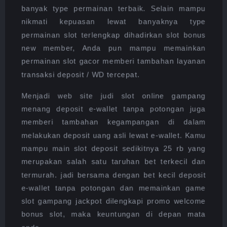
banyak type permainan terbaik. Selain mampu
nikmati kepuasan lewat banyaknya type
permainan slot terlengkap dihadirkan slot bonus
new member, Anda pun mampu memainkan
permainan slot gacor memberi tambahan layanan
transaksi deposit / WD tercepat.
Menjadi web site judi slot online gampang
menang deposit e-wallet tanpa potongan juga
memberi tambahan kegampangan di dalam
melakukan deposit uang asli lewat e-wallet. Kamu
mampu main slot deposit sedikitnya 25 rb yang
merupakan salah satu taruhan bet terkecil dan
termurah. jadi bersama dengan bet kecil deposit
e-wallet tanpa potongan dan memainkan game
slot gampang jackpot dilengkapi promo welcome
bonus slot, maka keuntungan di depan mata