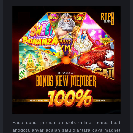
NEW
2024
MEMBER
100%
TANPA
DEPOSIT
DI
TAHUN
2024
Pada dunia permainan slots online, bonus buat
anggota anyar adalah satu diantara daya magnet