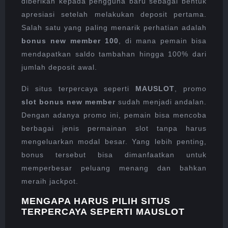
diberikan kepada pengguna baru sebagai bentuk
apresiasi setelah melakukan deposit pertama.
Salah satu yang paling menarik perhatian adalah
bonus new member 100
, di mana pemain bisa
mendapatkan saldo tambahan hingga 100% dari
jumlah deposit awal.
Di situs terpercaya seperti
MAUSLOT
, promo
slot bonus new member
sudah menjadi andalan.
Dengan adanya promo ini, pemain bisa mencoba
berbagai jenis permainan slot tanpa harus
mengeluarkan modal besar. Yang lebih penting,
bonus tersebut bisa dimanfaatkan untuk
memperbesar peluang menang dan bahkan
meraih jackpot.
MENGAPA HARUS PILIH SITUS
TERPERCAYA SEPERTI MAUSLOT