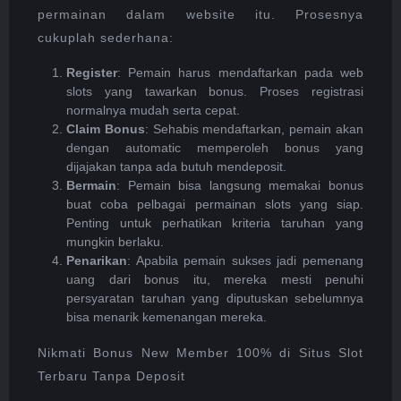
permainan dalam website itu. Prosesnya
cukuplah sederhana:
Register
: Pemain harus mendaftarkan pada web
slots yang tawarkan bonus. Proses registrasi
normalnya mudah serta cepat.
Claim Bonus
: Sehabis mendaftarkan, pemain akan
dengan automatic memperoleh bonus yang
dijajakan tanpa ada butuh mendeposit.
Bermain
: Pemain bisa langsung memakai bonus
buat coba pelbagai permainan slots yang siap.
Penting untuk perhatikan kriteria taruhan yang
mungkin berlaku.
Penarikan
: Apabila pemain sukses jadi pemenang
uang dari bonus itu, mereka mesti penuhi
persyaratan taruhan yang diputuskan sebelumnya
bisa menarik kemenangan mereka.
Nikmati Bonus New Member 100% di Situs Slot
Terbaru Tanpa Deposit