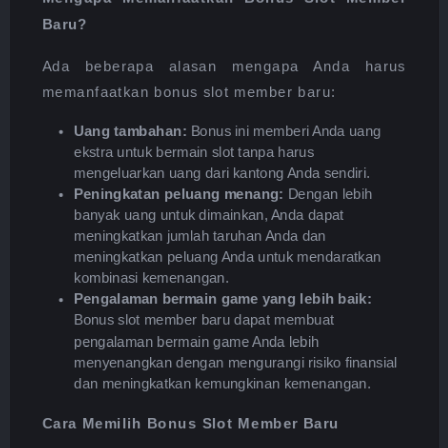
Baru?
Ada beberapa alasan mengapa Anda harus
memanfaatkan bonus slot member baru:
Uang tambahan:
Bonus ini memberi Anda uang
ekstra untuk bermain slot tanpa harus
mengeluarkan uang dari kantong Anda sendiri.
Peningkatan peluang menang:
Dengan lebih
banyak uang untuk dimainkan, Anda dapat
meningkatkan jumlah taruhan Anda dan
meningkatkan peluang Anda untuk mendaratkan
kombinasi kemenangan.
Pengalaman bermain game yang lebih baik:
Bonus slot member baru dapat membuat
pengalaman bermain game Anda lebih
menyenangkan dengan mengurangi risiko finansial
dan meningkatkan kemungkinan kemenangan.
Cara Memilih Bonus Slot Member Baru