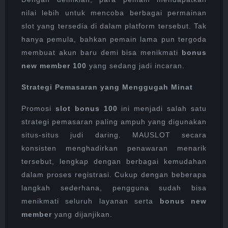
nilai lebih untuk mencoba berbagai permainan
slot yang tersedia di dalam platform tersebut. Tak
hanya pemula, bahkan pemain lama pun tergoda
membuat akun baru demi bisa menikmati
bonus
new member 100
yang sedang jadi incaran.
Strategi Pemasaran yang Menggugah Minat
Promosi
slot bonus 100
ini menjadi salah satu
strategi pemasaran paling ampuh yang digunakan
situs-situs judi daring. MAUSLOT secara
konsisten menghadirkan penawaran menarik
tersebut, lengkap dengan berbagai kemudahan
dalam proses registrasi. Cukup dengan beberapa
langkah sederhana, pengguna sudah bisa
menikmati seluruh layanan serta
bonus new
member
yang dijanjikan.