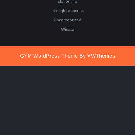
slot online
starlight princess
Uncategorized
Wisata
GYM WordPress Theme
By VWThemes
Scroll
Up