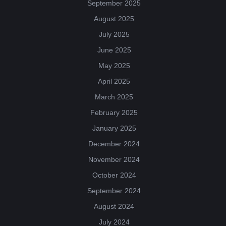
September 2025
August 2025
July 2025
June 2025
May 2025
April 2025
March 2025
February 2025
January 2025
December 2024
November 2024
October 2024
September 2024
August 2024
July 2024