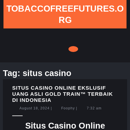
Skip
TOBACCOFREEFUTURES.O
to
content
RG
Tag:
situs casino
SITUS CASINO ONLINE EKSLUSIF
UANG ASLI GOLD TRAIN™ TERBAIK
SITUS
DI INDONESIA
CASINO
August
Foophy
August 18, 2024
|
Foophy
|
7:32 am
ONLINE
18,
EKSLUSIF
2024
Situs Casino Online
UANG