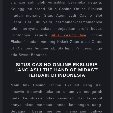
via izin sah oleh yurisdiksi beraneka negara.
Keunggulan brand Situs Casino Online Ekslusif
mudah menang Situs Agen Judi Casino Slot
Gacor Hari Ini yaitu permainan-permainannya
telah ternyata cakap menjadikan profit besar.
Contohnya seperti
situs casino live
Online
Ekslusif mudah menang Kakek Zeus alias Gates
of Olympus fenomenal, Starlight Princess, juga
ada Sweet Bonanza.
SITUS CASINO ONLINE EKSLUSIF
UANG ASLI THE HAND OF MIDAS™
TERBAIK DI INDONESIA
Main link Casino Online Ekslusif Uang Asli
maxwin dibawah tekanan umumnya mengarah
pada keputusan tidak rasional. Hal tersebut
hanya akan membuat anda kehilangan uang.
Sebagian besar member memahami bahwa