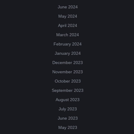
June 2024
May 2024
April 2024
March 2024
February 2024
January 2024
December 2023
November 2023
October 2023
September 2023
August 2023
July 2023
June 2023
May 2023