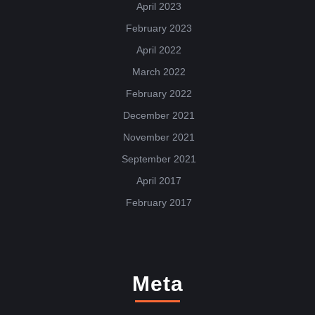
April 2023
February 2023
April 2022
March 2022
February 2022
December 2021
November 2021
September 2021
April 2017
February 2017
Meta