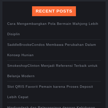
RECENT POSTS
Cara Mengembangkan Pola Bermain Mahjong Lebih
Disiplin
SaddleBrookeCondos Membawa Perubahan Dalam
Konsep Hunian
SmokeshopClinton Menjadi Referensi Terbaik untuk
Belanja Modern
Slot QRIS Favorit Pemain karena Proses Deposit
Lebih Cepat
Hindiupdesh dan Relevansinya dengan Kehidupan