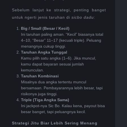
Sebelum lanjut ke strategi, penting banget
untuk ngerti jenis taruhan di
sicbo dadu
:
Big / Small (Besar / Kecil)
Ini taruhan paling aman. “Kecil” biasanya total
4–10, “Besar” 11–17 (kecuali triple). Peluang
menangnya cukup tinggi.
Taruhan Angka Tunggal
Kamu pilih satu angka (1–6). Jika muncul,
kamu dapat bayaran sesuai jumlah
kemunculan.
Taruhan Kombinasi
Misalnya dua angka tertentu muncul
bersamaan. Pembayarannya lebih besar, tapi
risikonya juga tinggi.
Triple (Tiga Angka Sama)
Ini jackpot-nya Sic Bo. Kalau kena, payout bisa
besar banget, tapi peluangnya kecil.
Strategi Jitu Biar Lebih Sering Menang