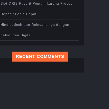
Slot QRIS Favorit Pemain karena Proses
Deposit Lebih Cepat
Hindiupdesh dan Relevansinya dengan
Kehidupan Digital
RECENT COMMENTS