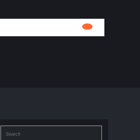
Search
for: