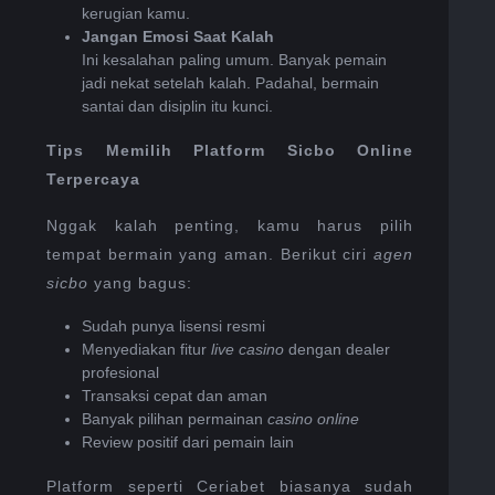
kerugian kamu.
Jangan Emosi Saat Kalah
Ini kesalahan paling umum. Banyak pemain
jadi nekat setelah kalah. Padahal, bermain
santai dan disiplin itu kunci.
Tips Memilih Platform Sicbo Online
Terpercaya
Nggak kalah penting, kamu harus pilih
tempat bermain yang aman. Berikut ciri
agen
sicbo
yang bagus:
Sudah punya lisensi resmi
Menyediakan fitur
live casino
dengan dealer
profesional
Transaksi cepat dan aman
Banyak pilihan permainan
casino online
Review positif dari pemain lain
Platform seperti Ceriabet biasanya sudah