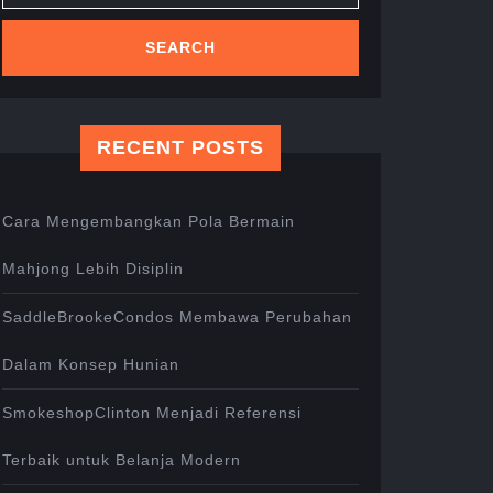
RECENT POSTS
Cara Mengembangkan Pola Bermain
Mahjong Lebih Disiplin
SaddleBrookeCondos Membawa Perubahan
Dalam Konsep Hunian
SmokeshopClinton Menjadi Referensi
Terbaik untuk Belanja Modern