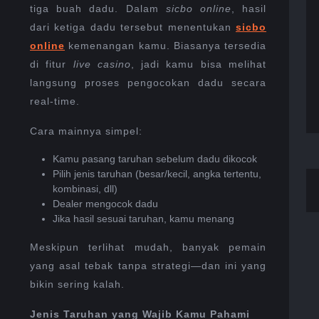
tiga buah dadu. Dalam
sicbo online
, hasil
dari ketiga dadu tersebut menentukan
sicbo
online
kemenangan kamu. Biasanya tersedia
di fitur
live casino
, jadi kamu bisa melihat
langsung proses pengocokan dadu secara
real-time.
Cara mainnya simpel:
Kamu pasang taruhan sebelum dadu dikocok
Pilih jenis taruhan (besar/kecil, angka tertentu,
kombinasi, dll)
Dealer mengocok dadu
Jika hasil sesuai taruhan, kamu menang
Meskipun terlihat mudah, banyak pemain
yang asal tebak tanpa strategi—dan ini yang
bikin sering kalah.
Jenis Taruhan yang Wajib Kamu Pahami