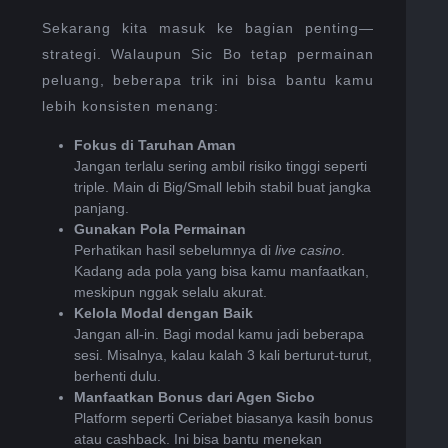
Sekarang kita masuk ke bagian penting—
strategi. Walaupun Sic Bo tetap permainan
peluang, beberapa trik ini bisa bantu kamu
lebih konsisten menang:
Fokus di Taruhan Aman
Jangan terlalu sering ambil risiko tinggi seperti
triple. Main di Big/Small lebih stabil buat jangka
panjang.
Gunakan Pola Permainan
Perhatikan hasil sebelumnya di
live casino
.
Kadang ada pola yang bisa kamu manfaatkan,
meskipun nggak selalu akurat.
Kelola Modal dengan Baik
Jangan all-in. Bagi modal kamu jadi beberapa
sesi. Misalnya, kalau kalah 3 kali berturut-turut,
berhenti dulu.
Manfaatkan Bonus dari Agen Sicbo
Platform seperti Ceriabet biasanya kasih bonus
atau cashback. Ini bisa bantu menekan