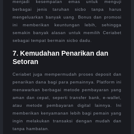
menjadi kesempatan emas untuk menguji
berbagai jenis taruhan sicbo tanpa harus
mengeluarkan banyak uang. Bonus dan promosi
ini memberikan keuntungan lebih, sehingga
semakin banyak alasan untuk memilih Ceriabet
sebagai tempat bermain sicbo dadu.
7.
Kemudahan Penarikan dan
Setoran
Ceriabet juga mempermudah proses deposit dan
penarikan dana bagi para pemainnya. Platform ini
menawarkan berbagai metode pembayaran yang
aman dan cepat, seperti transfer bank, e-wallet,
atau metode pembayaran digital lainnya. Ini
memberikan kenyamanan lebih bagi pemain yang
ingin melakukan transaksi dengan mudah dan
tanpa hambatan.