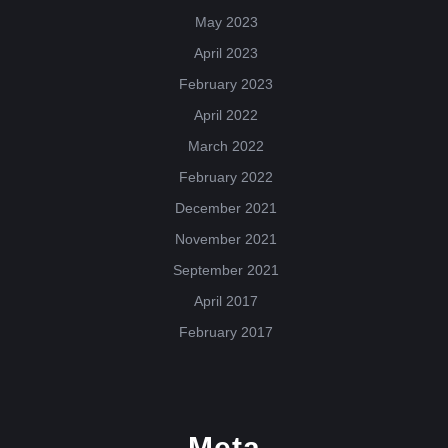
May 2023
April 2023
February 2023
April 2022
March 2022
February 2022
December 2021
November 2021
September 2021
April 2017
February 2017
Meta