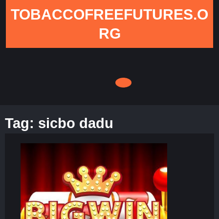
Skip
TOBACCOFREEFUTURES.O
to
content
RG
Tag:
sicbo dadu