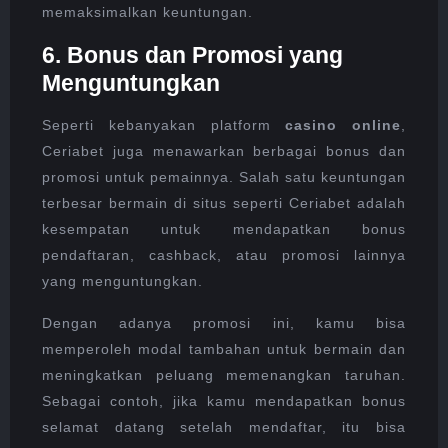
memaksimalkan keuntungan.
6.
Bonus dan Promosi yang
Menguntungkan
Seperti kebanyakan platform
casino online
,
Ceriabet juga menawarkan berbagai bonus dan
promosi untuk pemainnya. Salah satu keuntungan
terbesar bermain di situs seperti Ceriabet adalah
kesempatan untuk mendapatkan bonus
pendaftaran, cashback, atau promosi lainnya
yang menguntungkan.
Dengan adanya promosi ini, kamu bisa
memperoleh modal tambahan untuk bermain dan
meningkatkan peluang memenangkan taruhan.
Sebagai contoh, jika kamu mendapatkan bonus
selamat datang setelah mendaftar, itu bisa