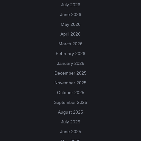
July 2026
June 2026
May 2026
April 2026
March 2026
February 2026
January 2026
December 2025
November 2025
October 2025
September 2025
August 2025
July 2025
June 2025