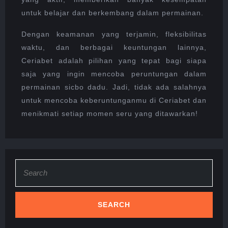
untuk belajar dan berkembang dalam permainan.
Dengan keamanan yang terjamin, fleksibilitas
waktu, dan berbagai keuntungan lainnya,
Ceriabet adalah pilihan yang tepat bagi siapa
saja yang ingin mencoba peruntungan dalam
permainan sicbo dadu. Jadi, tidak ada salahnya
untuk mencoba keberuntunganmu di Ceriabet dan
menikmati setiap momen seru yang ditawarkan!
Search
for: