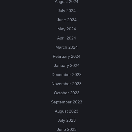
August 2024
July 2024
June 2024
May 2024
April 2024
March 2024
February 2024
January 2024
December 2023
November 2023
October 2023
September 2023
August 2023
July 2023
June 2023