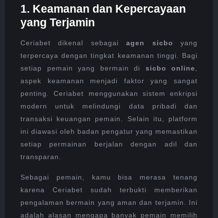
1.
Keamanan dan Kepercayaan
yang Terjamin
Ceriabet dikenal sebagai
agen sicbo
yang
terpercaya dengan tingkat keamanan tinggi. Bagi
setiap pemain yang bermain di
sicbo online
,
aspek keamanan menjadi faktor yang sangat
penting. Ceriabet menggunakan sistem enkripsi
modern untuk melindungi data pribadi dan
transaksi keuangan pemain. Selain itu, platform
ini diawasi oleh badan pengatur yang memastikan
setiap permainan berjalan dengan adil dan
transparan.
Sebagai pemain, kamu bisa merasa tenang
karena Ceriabet sudah terbukti memberikan
pengalaman bermain yang aman dan terjamin. Ini
adalah alasan mengapa banyak pemain memilih