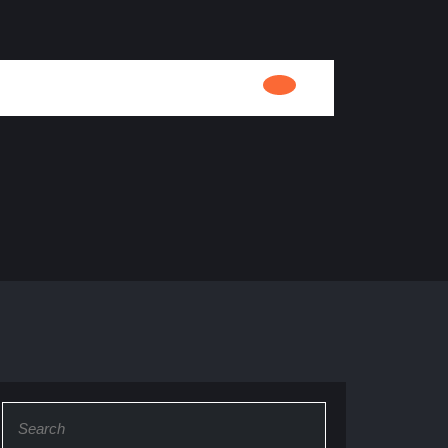
Search
for: