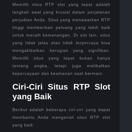
Memilih situs RTP slot yang tepat adalah
langkah awal yang krusial dalam perjalanan
perjudian Anda. Situs yang menawarkan RTP
tinggi memberikan peluang yang lebih baik
untuk meraih kemenangan. Di sisi lain, situs
yang tidak jelas atau tidak terpercaya bisa
mengakibatkan kerugian yang signifikan.
Memilih situs yang tepat bukan hanya
tentang angka, tetapi juga melibatkan
kepercayaan dan keamanan saat bermain.
Ciri-Ciri Situs RTP Slot
yang Baik
Berikut adalah beberapa ciri-ciri yang dapat
membantu Anda mengenali situs RTP slot
yang baik: