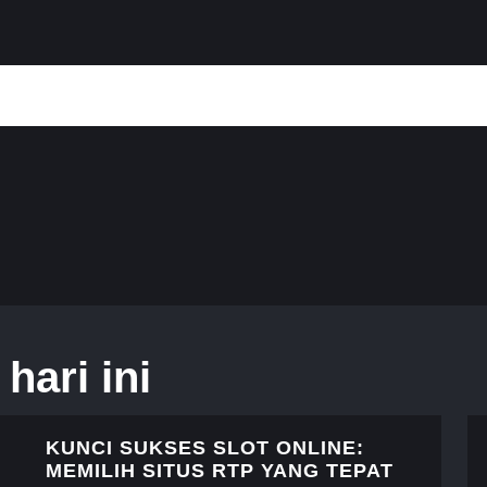
 hari ini
KUNCI SUKSES SLOT ONLINE:
KUNCI
MEMILIH SITUS RTP YANG TEPAT