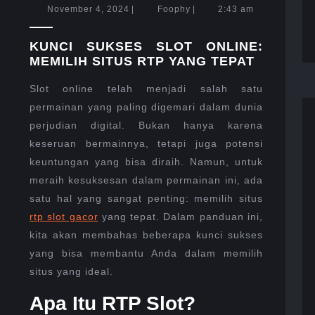
SUKSES
November
Foophy
November 4, 2024
|
Foophy
|
2:43 am
SLOT
4,
ONLINE:
2024
KUNCI SUKSES SLOT ONLINE:
MEMILIH
MEMILIH SITUS RTP YANG TEPAT
SITUS
RTP
Slot online telah menjadi salah satu
YANG
TEPAT
permainan yang paling digemari dalam dunia
perjudian digital. Bukan hanya karena
keseruan bermainnya, tetapi juga potensi
keuntungan yang bisa diraih. Namun, untuk
meraih kesuksesan dalam permainan ini, ada
satu hal yang sangat penting: memilih situs
rtp slot gacor
yang tepat. Dalam panduan ini,
kita akan membahas beberapa kunci sukses
yang bisa membantu Anda dalam memilih
situs yang ideal.
Apa Itu RTP Slot?