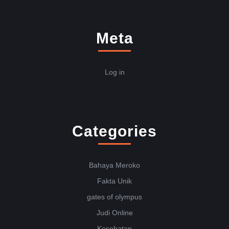
Meta
Log in
Categories
Bahaya Meroko
Fakta Unik
gates of olympus
Judi Online
Kesehatan