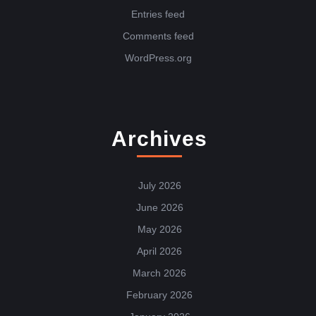
Entries feed
Comments feed
WordPress.org
Archives
July 2026
June 2026
May 2026
April 2026
March 2026
February 2026