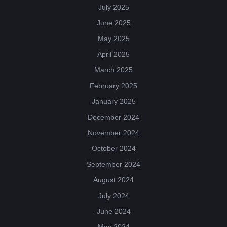
July 2025
June 2025
May 2025
April 2025
March 2025
February 2025
January 2025
December 2024
November 2024
October 2024
September 2024
August 2024
July 2024
June 2024
May 2024