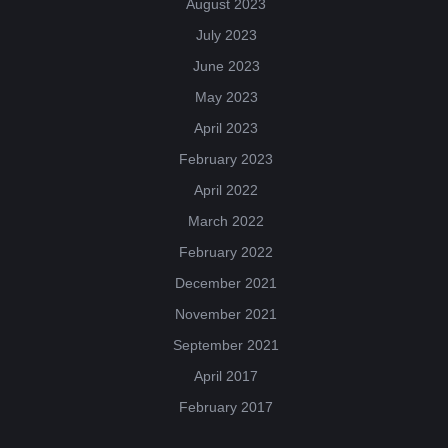
August 2023
July 2023
June 2023
May 2023
April 2023
February 2023
April 2022
March 2022
February 2022
December 2021
November 2021
September 2021
April 2017
February 2017