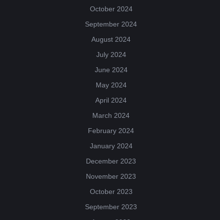
October 2024
September 2024
August 2024
July 2024
June 2024
May 2024
April 2024
March 2024
February 2024
January 2024
December 2023
November 2023
October 2023
September 2023