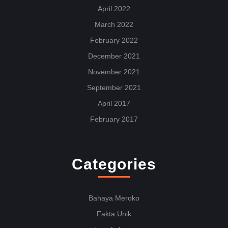
April 2022
March 2022
February 2022
December 2021
November 2021
September 2021
April 2017
February 2017
Categories
Bahaya Meroko
Fakta Unik