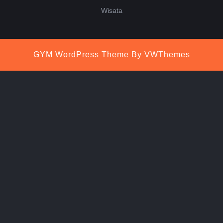
Wisata
GYM WordPress Theme
By VWThemes
Scroll
Up