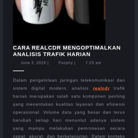
CARA REALCDR MENGOPTIMALKAN
CARA
ANALISIS TRAFIK HARIAN
REALCDR
June
Foophy
June 3, 2026
|
Foophy
|
7:25 am
MENGOPTIMAL
3,
ANALISIS
2026
TRAFIK
Dalam pengelolaan jaringan telekomunikasi dan
HARIAN
sistem digital modern, analisis
realcdr
trafik
harian merupakan salah satu komponen penting
yang menentukan kualitas layanan dan efisiensi
operasional. Volume data yang besar dan terus
berubah setiap hari menuntut adanya sistem
yang mampu melakukan pemrosesan secara
cepat, akurat, dan berkelanjutan. Dalam konteks