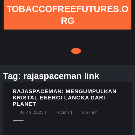
Skip
TOBACCOFREEFUTURES.O
to
content
RG
Tag:
rajaspaceman link
RAJASPACEMAN: MENGUMPULKAN
KRISTAL ENERGI LANGKA DARI
RAJASPACEMAN:
PLANET
MENGUMPULKAN
July
Foophy
July 9, 2025
|
Foophy
|
8:57 am
KRISTAL
9,
ENERGI
2025
LANGKA