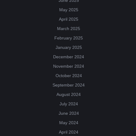
June 2025
May 2025
April 2025
March 2025
February 2025
January 2025
December 2024
November 2024
October 2024
September 2024
August 2024
July 2024
June 2024
May 2024
April 2024