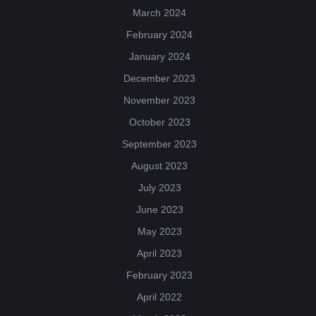
March 2024
February 2024
January 2024
December 2023
November 2023
October 2023
September 2023
August 2023
July 2023
June 2023
May 2023
April 2023
February 2023
April 2022