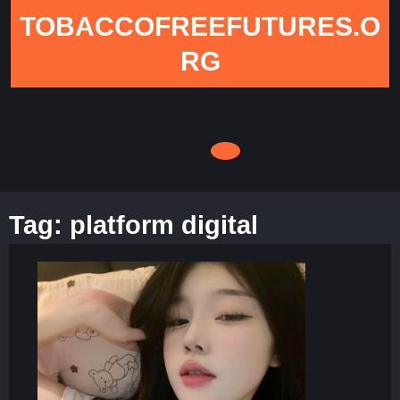
Skip
TOBACCOFREEFUTURES.O
to
content
RG
Tag:
platform digital