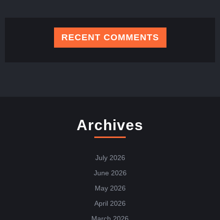
RECENT COMMENTS
Archives
July 2026
June 2026
May 2026
April 2026
March 2026