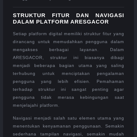
STRUKTUR FITUR DAN NAVIGASI
DALAM PLATFORM ARESGACOR
Setiap platform digital memiliki struktur fitur yang
dirancang untuk memudahkan pengguna dalam
mengakses berbagai layanan. Dalam
ARESGACOR, struktur ini biasanya dibagi
menjadi beberapa bagian utama yang saling
terhubung untuk menciptakan pengalaman
pengguna yang lebih efisien. Pemahaman
terhadap struktur ini sangat penting agar
pengguna tidak merasa kebingungan saat
menjelajahi platform.
Navigasi menjadi salah satu elemen utama yang
menentukan kenyamanan penggunaan. Semakin
sederhana tampilan navigasi, semakin mudah