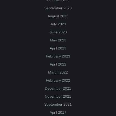
September 2023
August 2023
July 2023
June 2023
May 2023
April 2023
February 2023
April 2022
March 2022
February 2022
December 2021
November 2021
September 2021
April 2017