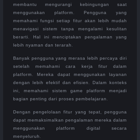
membantu mengurangi kebingungan saat
menggunakan platform. Pengguna yang
memahami fungsi setiap fitur akan lebih mudah
menavigasi sistem tanpa mengalami kesulitan
berarti. Hal ini menciptakan pengalaman yang
lebih nyaman dan terarah.
Banyak pengguna yang merasa lebih percaya diri
setelah memahami cara kerja fitur dalam
platform. Mereka dapat menggunakan layanan
dengan lebih efektif dan efisien. Dalam konteks
ini, memahami sistem game platform menjadi
bagian penting dari proses pembelajaran.
Dengan pengelolaan fitur yang tepat, pengguna
dapat memaksimalkan pengalaman mereka dalam
menggunakan platform digital secara
menyeluruh.