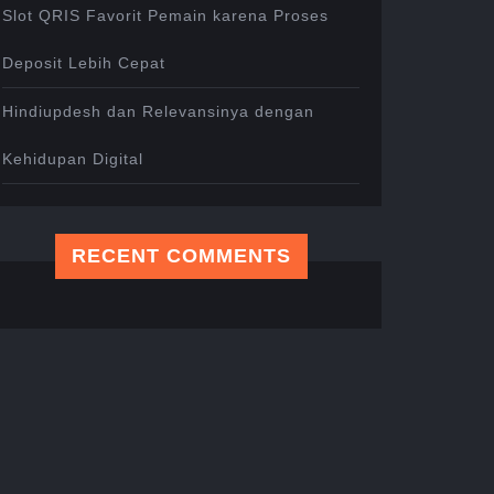
Slot QRIS Favorit Pemain karena Proses
Deposit Lebih Cepat
Hindiupdesh dan Relevansinya dengan
Kehidupan Digital
RECENT COMMENTS