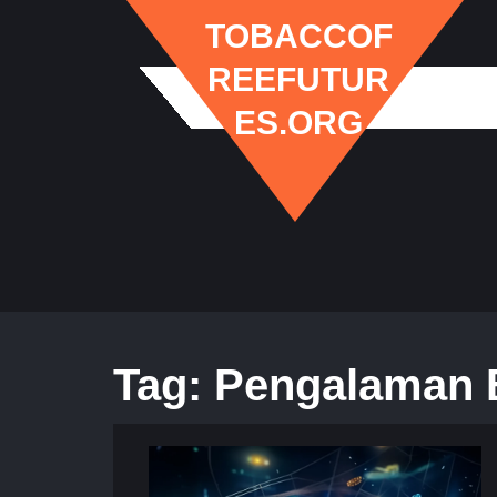
Skip
TOBACCOF
to
content
REEFUTUR
ES.ORG
Tag:
Pengalaman B