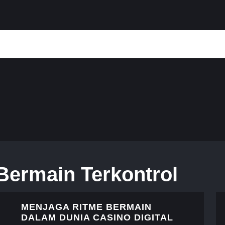
ermain Terkontrol
MENJAGA RITME BERMAIN
DALAM DUNIA CASINO DIGITAL