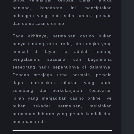
tanpa kehilangan kendali. Dalam jangka
panjang, kesadaran ini menciptakan
hubungan yang lebih sehat antara pemain
dan dunia casino online.
Pada akhirnya, permainan casino bukan
hanya tentang kartu, roda, atau angka yang
muncul di layar. Ia adalah tentang
pengalaman, suasana, dan bagaimana
seseorang hadir sepenuhnya di dalamnya.
Dengan menjaga ritme bermain, pemain
dapat merasakan hiburan yang utuh,
seimbang, dan berkelanjutan. Kesadaran
inilah yang menjadikan casino online live
bukan sekadar permainan, melainkan
perjalanan hiburan yang penuh kendali dan
pemahaman diri.