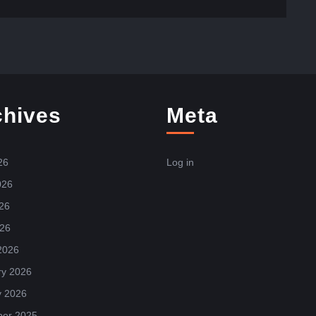
chives
Meta
26
Log in
026
26
026
2026
ry 2026
y 2026
er 2025