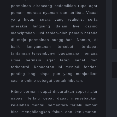
permainan dirancang sedemikian rupa agar
pemain merasa nyaman dan terlibat. Visual
yang hidup, suara yang realistis, serta
interaksi langsung dalam live casino
menciptakan ilusi seolah-olah pemain berada
di meja permainan sungguhan. Namun, di
balik kenyamanan tersebut, terdapat
tantangan tersembunyi: bagaimana menjaga
ritme bermain agar tetap sehat dan
terkontrol. Kesadaran ini menjadi fondasi
penting bagi siapa pun yang menjadikan
casino online sebagai bentuk hiburan.
Ritme bermain dapat diibaratkan seperti alur
napas. Terlalu cepat dapat menyebabkan
kelelahan mental, sementara terlalu lambat
bisa menghilangkan fokus dan kenikmatan.