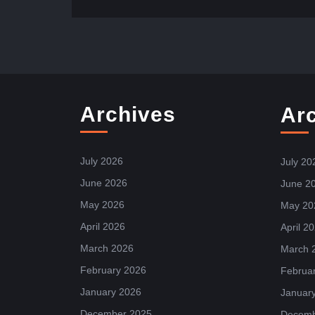
Archives
Ar
July 2026
July 20
June 2026
June 2
May 2026
May 20
April 2026
April 2
March 2026
March 
February 2026
Februa
January 2026
Januar
December 2025
Decemb