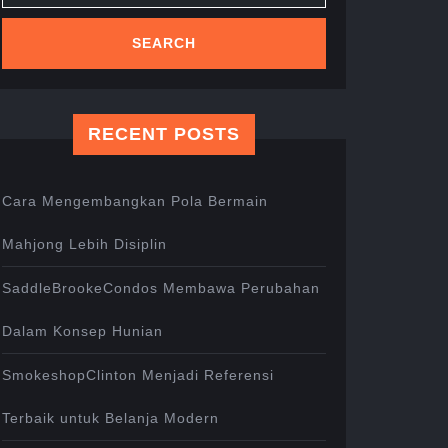
RECENT POSTS
Cara Mengembangkan Pola Bermain
Mahjong Lebih Disiplin
SaddleBrookeCondos Membawa Perubahan
Dalam Konsep Hunian
SmokeshopClinton Menjadi Referensi
Terbaik untuk Belanja Modern