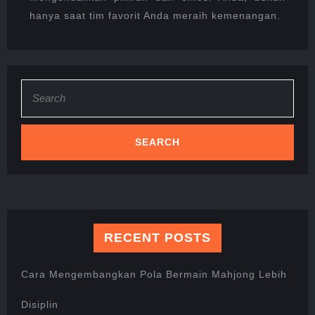
hanya saat tim favorit Anda meraih kemenangan.
Search
for:
RECENT POSTS
Cara Mengembangkan Pola Bermain Mahjong Lebih
Disiplin