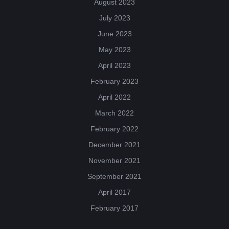
August 2023
July 2023
June 2023
May 2023
April 2023
February 2023
April 2022
March 2022
February 2022
December 2021
November 2021
September 2021
April 2017
February 2017