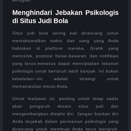
kerugian.
Menghindari Jebakan Psikologis
di Situs Judi Bola
Situs judi bola sering kali dirancang untuk
memaksimalkan waktu dan uang yang Anda
habiskan di platform mereka. Grafik yang
mencolok, promosi besar-besaran, dan notifikasi
yang terus-menerus dapat menciptakan tekanan
psikologis untuk bertaruh lebih banyak. Ini bukan
kebetulan—ini adalah strategi untuk
memanipulasi emosi Anda.
Untuk melawan ini, penting untuk tetap sadar
akan pengaruh desain situs judi dan
mengembangkan disiplin diri. Jangan biarkan diri
Anda terjebak dalam permainan psikologis yang
dirancang untuk membuat Anda terus bertaruh.