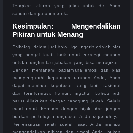
Tetapkan aturan yang jelas untuk diri Anda
sendiri dan patuhi mereka.
Kesimpulan: Mengendalikan
Pikiran untuk Menang
Psikologi dalam judi bola Liga Inggris adalah alat
yang sangat kuat, baik untuk strategi maupun
untuk menghindari jebakan yang bisa merugikan.
Dengan memahami bagaimana emosi dan bias
mempengaruhi keputusan taruhan Anda, Anda
dapat membuat keputusan yang lebih rasional
dan terinformasi. Namun, ingatlah bahwa judi
harus dilakukan dengan tanggung jawab. Selalu
ingat untuk bermain dengan bijak, dan jangan
biarkan psikologi menguasai Anda sepenuhnya.
Kemenangan sejati adalah saat Anda mampu
mengendalikan pikiran dan emosi Anda, bukan