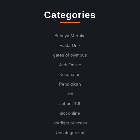
Categories
Bahaya Meroko
Fakta Unik
gates of olympus
Judi Online
Kesehatan
Pendidikan
slot
slot bet 100
slot online
starlight princess
Uncategorized