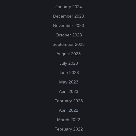
January 2024
December 2023
November 2023
October 2023
September 2023
August 2023
July 2023
June 2023
May 2023
April 2023
February 2023
April 2022
March 2022
February 2022