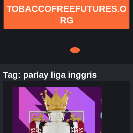
Skip
TOBACCOFREEFUTURES.O
to
content
RG
Tag:
parlay liga inggris