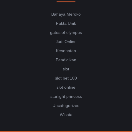
Bahaya Meroko
Fakta Unik
gates of olympus
Judi Online
Kesehatan
Pendidikan
slot
slot bet 100
slot online
starlight princess
Uncategorized
Wisata