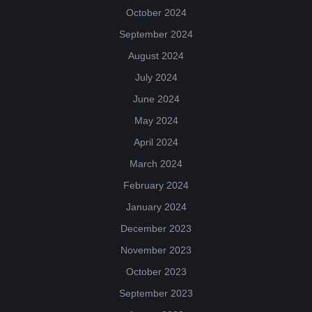
October 2024
September 2024
August 2024
July 2024
June 2024
May 2024
April 2024
March 2024
February 2024
January 2024
December 2023
November 2023
October 2023
September 2023