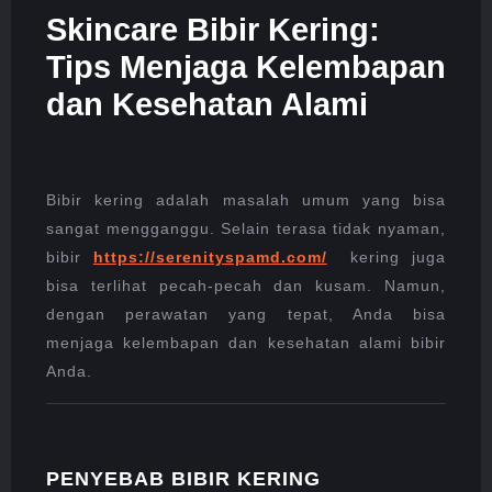
KELEMBAPAN
Skincare Bibir Kering:
DAN
KESEHATAN
Tips Menjaga Kelembapan
ALAMI
dan Kesehatan Alami
Bibir kering adalah masalah umum yang bisa
sangat mengganggu. Selain terasa tidak nyaman,
bibir
https://serenityspamd.com/
kering juga
bisa terlihat pecah-pecah dan kusam. Namun,
dengan perawatan yang tepat, Anda bisa
menjaga kelembapan dan kesehatan alami bibir
Anda.
PENYEBAB BIBIR KERING