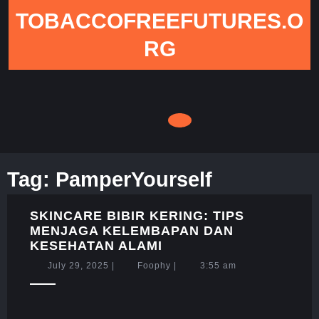
Skip
TOBACCOFREEFUTURES.O
to
content
RG
Tag:
PamperYourself
SKINCARE BIBIR KERING: TIPS
MENJAGA KELEMBAPAN DAN
SKINCARE
KESEHATAN ALAMI
BIBIR
July
Foophy
July 29, 2025
|
Foophy
|
3:55 am
KERING:
29,
TIPS
2025
MENJAGA