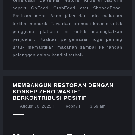
keharusan. Daftarkan restoran Anda di platform
seperti GoFood, GrabFood, atau ShopeeFood.
Pastikan menu Anda jelas dan foto makanan
terlihat menarik. Tawarkan promosi khusus untuk
pengguna platform ini untuk meningkatkan
penjualan. Kualitas pengemasan juga penting
untuk memastikan makanan sampai ke tangan
pelanggan dalam kondisi terbaik.
MEMBANGUN RESTORAN DENGAN
KONSEP ZERO WASTE:
MEMBANGUN
BERKONTRIBUSI POSITIF
RESTORAN
August
Foophy
August 30, 2025
|
Foophy
|
3:59 am
DENGAN
30,
KONSEP
2025
ZERO
WASTE: