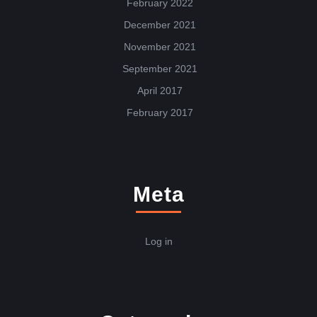
February 2022
December 2021
November 2021
September 2021
April 2017
February 2017
Meta
Log in