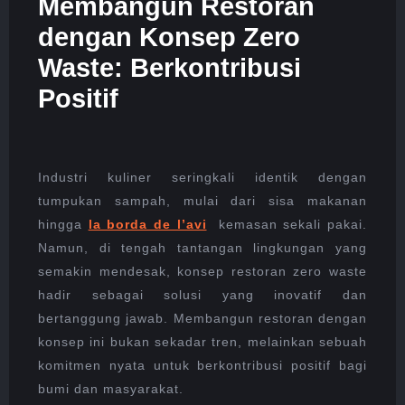
Membangun Restoran
BERKONTRIBUS
POSITIF
dengan Konsep Zero
Waste: Berkontribusi
Positif
Industri kuliner seringkali identik dengan
tumpukan sampah, mulai dari sisa makanan
hingga
la borda de l’avi
kemasan sekali pakai.
Namun, di tengah tantangan lingkungan yang
semakin mendesak, konsep restoran zero waste
hadir sebagai solusi yang inovatif dan
bertanggung jawab. Membangun restoran dengan
konsep ini bukan sekadar tren, melainkan sebuah
komitmen nyata untuk berkontribusi positif bagi
bumi dan masyarakat.