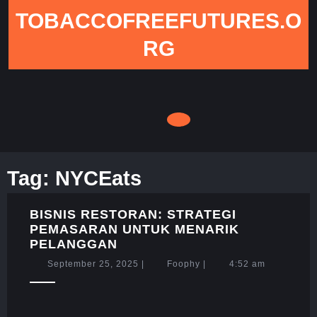
Skip
TOBACCOFREEFUTURES.O
to
content
RG
Tag:
NYCEats
BISNIS RESTORAN: STRATEGI
PEMASARAN UNTUK MENARIK
BISNIS
PELANGGAN
RESTORAN:
September
Foophy
September 25, 2025
|
Foophy
|
4:52 am
STRATEGI
25,
PEMASARAN
2025
UNTUK