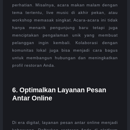
perhatian. Misalnya, acara makan malam dengan
tema tertentu, live music di akhir pekan, atau
workshop memasak singkat. Acara-acara ini tidak
hanya menarik pengunjung baru tetapi juga
menciptakan pengalaman unik yang membuat
pelanggan ingin kembali. Kolaborasi dengan
komunitas lokal juga bisa menjadi cara bagus
untuk membangun hubungan dan meningkatkan
profil restoran Anda.
6. Optimalkan Layanan Pesan
Antar Online
Di era digital, layanan pesan antar online menjadi