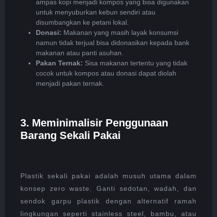
ampas kopi menjadi kompos yang bisa digunakan
untuk menyuburkan kebun sendiri atau
disumbangkan ke petani lokal.
Donasi:
Makanan yang masih layak konsumsi
namun tidak terjual bisa didonasikan kepada bank
makanan atau panti asuhan.
Pakan Ternak:
Sisa makanan tertentu yang tidak
cocok untuk kompos atau donasi dapat diolah
menjadi pakan ternak.
3. Meminimalisir Penggunaan
Barang Sekali Pakai
Plastik sekali pakai adalah musuh utama dalam
konsep zero waste. Ganti sedotan, wadah, dan
sendok garpu plastik dengan alternatif ramah
lingkungan seperti stainless steel, bambu, atau