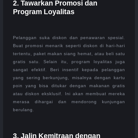
2. Tawarkan Promosi dan
Program Loyalitas
Pelanggan suka diskon dan penawaran spesial.
Buat promosi menarik seperti diskon di hari-hari
tertentu, paket makan siang hemat, atau beli satu
gratis satu. Selain itu, program loyalitas juga
sangat efektif. Beri insentif kepada pelanggan
yang sering berkunjung, misalnya dengan kartu
poin yang bisa ditukar dengan makanan gratis
atau diskon eksklusif. Ini akan membuat mereka
merasa dihargai dan mendorong kunjungan
berulang.
3. Jalin Kemitraan dengan