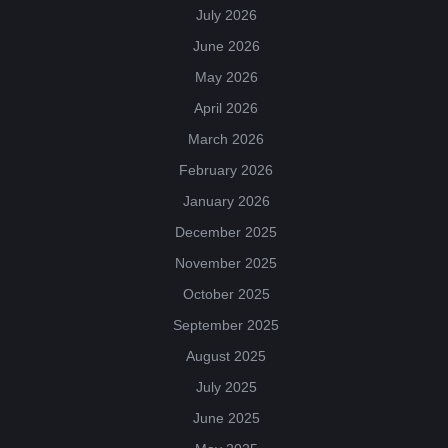
July 2026
June 2026
May 2026
April 2026
March 2026
February 2026
January 2026
December 2025
November 2025
October 2025
September 2025
August 2025
July 2025
June 2025