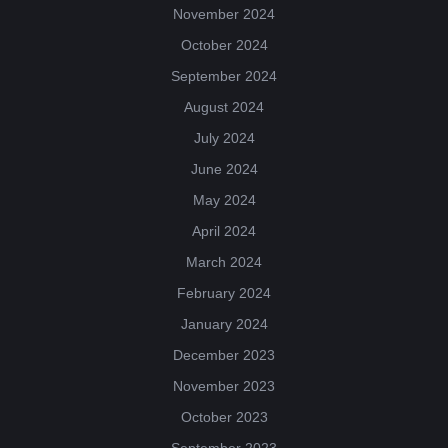
November 2024
October 2024
September 2024
August 2024
July 2024
June 2024
May 2024
April 2024
March 2024
February 2024
January 2024
December 2023
November 2023
October 2023