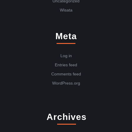
Uncategorized
Wisata
Meta
Log in
Entries feed
Comments feed
WordPress.org
Archives