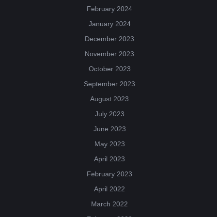
February 2024
January 2024
December 2023
November 2023
October 2023
September 2023
August 2023
July 2023
June 2023
May 2023
April 2023
February 2023
April 2022
March 2022