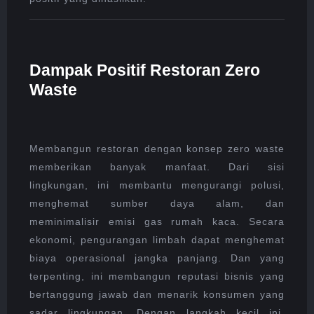
Dampak Positif Restoran Zero
Waste
Membangun restoran dengan konsep zero waste
memberikan banyak manfaat. Dari sisi
lingkungan, ini membantu mengurangi polusi,
menghemat sumber daya alam, dan
meminimalisir emisi gas rumah kaca. Secara
ekonomi, pengurangan limbah dapat menghemat
biaya operasional jangka panjang. Dan yang
terpenting, ini membangun reputasi bisnis yang
bertanggung jawab dan menarik konsumen yang
sadar lingkungan. Dengan langkah kecil ini,