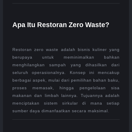
Apa Itu Restoran Zero Waste?
Restoran zero waste adalah bisnis kuliner yang
berupaya untuk meminimalkan bahkan
menghilangkan sampah yang dihasilkan dari
seluruh operasionalnya. Konsep ini mencakup
berbagai aspek, mulai dari pemilihan bahan baku,
proses memasak, hingga pengelolaan sisa
makanan dan limbah lainnya. Tujuannya adalah
menciptakan sistem sirkular di mana setiap
sumber daya dimanfaatkan secara maksimal.