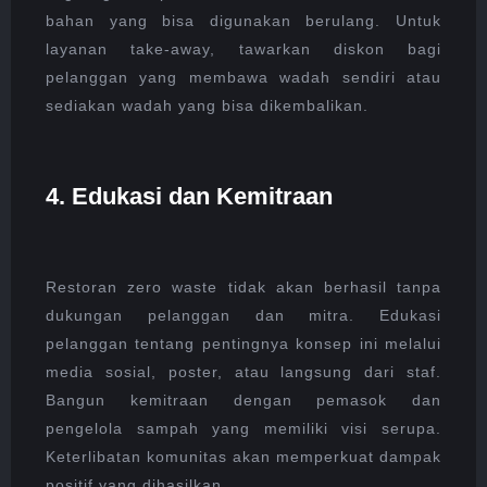
bahan yang bisa digunakan berulang. Untuk
layanan take-away, tawarkan diskon bagi
pelanggan yang membawa wadah sendiri atau
sediakan wadah yang bisa dikembalikan.
4. Edukasi dan Kemitraan
Restoran zero waste tidak akan berhasil tanpa
dukungan pelanggan dan mitra. Edukasi
pelanggan tentang pentingnya konsep ini melalui
media sosial, poster, atau langsung dari staf.
Bangun kemitraan dengan pemasok dan
pengelola sampah yang memiliki visi serupa.
Keterlibatan komunitas akan memperkuat dampak
positif yang dihasilkan.