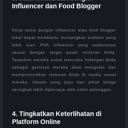
Influencer dan Food Blogger
Kerja sama dengan influencer atau food blogger
lokal dapat membantu menjangkau audiens yang
lebih luas. Pilih influencer yang audiensnya
sesuai dengan target pasar restoran Anda.
Tawarkan mereka untuk mencoba hidangan Anda
sebagai gantinya mereka akan mengulas dan
mempromosikan restoran Anda di media sosial
mereka. Ulasan yang jujur dari pihak ketiga
seringkali lebih dipercaya oleh calon pelanggan.
4. Tingkatkan Keterlihatan di
Platform Online