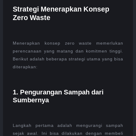
Strategi Menerapkan Konsep
Zero Waste
Menerapkan konsep zero waste memerlukan
perencanaan yang matang dan komitmen tinggi.
Berikut adalah beberapa strategi utama yang bisa
diterapkan:
1. Pengurangan Sampah dari
Sumbernya
Langkah pertama adalah mengurangi sampah
sejak awal. Ini bisa dilakukan dengan membeli