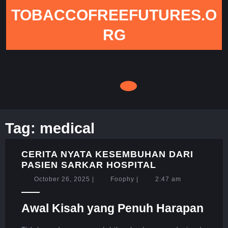
Skip
TOBACCOFREEFUTURES.O
to
content
RG
Tag:
medical
CERITA NYATA KESEMBUHAN DARI
CERITA
PASIEN SARKAR HOSPITAL
NYATA
October
Foophy
October 26, 2025
|
Foophy
|
2:47 am
KESEMBUHAN
26,
DARI
2025
Awal Kisah yang Penuh Harapan
PASIEN
SARKAR