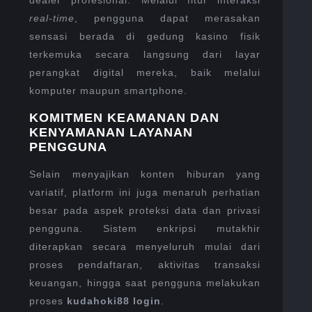
dealer profesional. Melalui fitur interaksi
real-time
, pengguna dapat merasakan
sensasi berada di gedung kasino fisik
terkemuka secara langsung dari layar
perangkat digital mereka, baik melalui
komputer maupun smartphone.
KOMITMEN KEAMANAN DAN
KENYAMANAN LAYANAN
PENGGUNA
Selain menyajikan konten hiburan yang
variatif, platform ini juga menaruh perhatian
besar pada aspek proteksi data dan privasi
pengguna. Sistem enkripsi mutakhir
diterapkan secara menyeluruh mulai dari
proses pendaftaran, aktivitas transaksi
keuangan, hingga saat pengguna melakukan
proses
kudahoki88 login
.