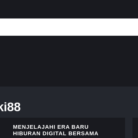
ki88
MENJELAJAHI ERA BARU
HIBURAN DIGITAL BERSAMA