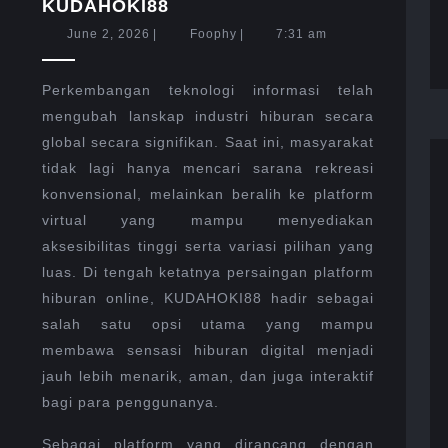
MENJELAJAHI
KUDAHOKI88
ERA
June
Foophy
June 2, 2026
|
Foophy
|
7:31 am
BARU
2,
HIBURAN
2026
DIGITAL
Perkembangan teknologi informasi telah
BERSAMA
mengubah lanskap industri hiburan secara
KUDAHOKI88
global secara signifikan. Saat ini, masyarakat
tidak lagi hanya mencari sarana rekreasi
konvensional, melainkan beralih ke platform
virtual yang mampu menyediakan
aksesibilitas tinggi serta variasi pilihan yang
luas. Di tengah ketatnya persaingan platform
hiburan online, KUDAHOKI88 hadir sebagai
salah satu opsi utama yang mampu
membawa sensasi hiburan digital menjadi
jauh lebih menarik, aman, dan juga interaktif
bagi para penggunanya.
Sebagai platform yang dirancang dengan