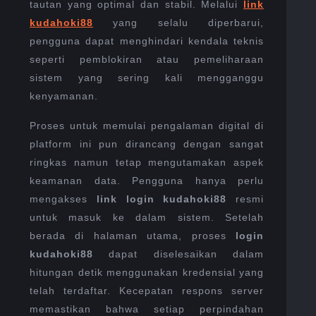
tautan yang optimal dan stabil. Melalui
link
kudahoki88
yang selalu diperbarui,
pengguna dapat menghindari kendala teknis
seperti pemblokiran atau pemeliharaan
sistem yang sering kali mengganggu
kenyamanan.
Proses untuk memulai pengalaman digital di
platform ini pun dirancang dengan sangat
ringkas namun tetap mengutamakan aspek
keamanan data. Pengguna hanya perlu
mengakses
link login kudahoki88
resmi
untuk masuk ke dalam sistem. Setelah
berada di halaman utama, proses
login
kudahoki88
dapat diselesaikan dalam
hitungan detik menggunakan kredensial yang
telah terdaftar. Kecepatan respons server
memastikan bahwa setiap perpindahan