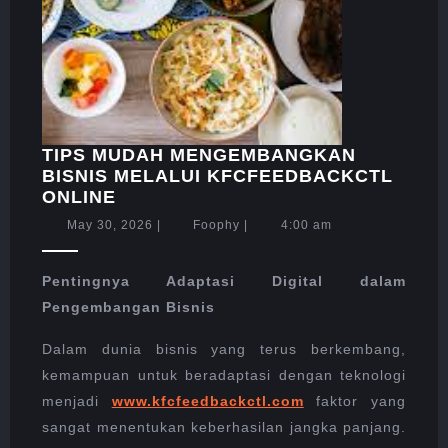
TIPS MUDAH MENGEMBANGKAN
BISNIS MELALUI KFCFEEDBACKCTL
TIPS
ONLINE
MUDAH
May
Foophy
May 30, 2026
|
Foophy
|
4:00 am
MENGEMBANGKAN
30,
BISNIS
2026
MELALUI
Pentingnya Adaptasi Digital dalam
KFCFEEDBACKCTL
Pengembangan Bisnis
ONLINE
Dalam dunia bisnis yang terus berkembang,
kemampuan untuk beradaptasi dengan teknologi
menjadi
www.kfcfeedbackctl.com
faktor yang
sangat menentukan keberhasilan jangka panjang.