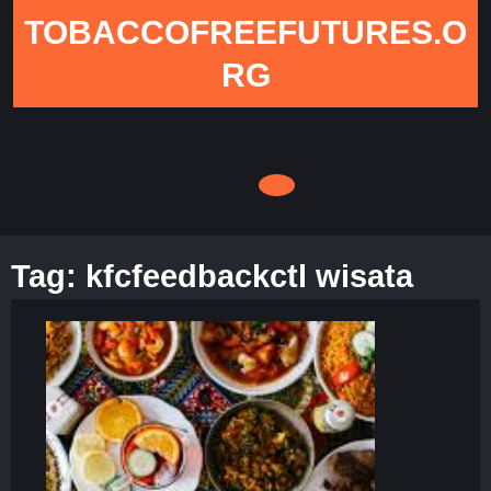
Skip
TOBACCOFREEFUTURES.O
to
content
RG
Tag:
kfcfeedbackctl wisata