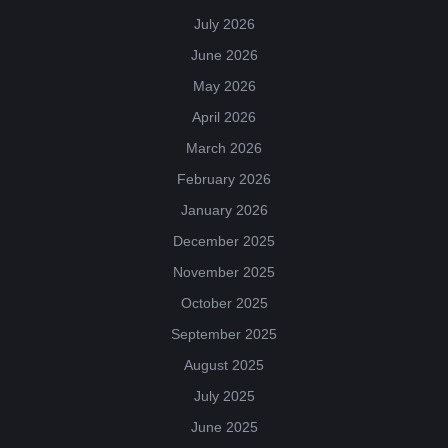
July 2026
June 2026
May 2026
April 2026
March 2026
February 2026
January 2026
December 2025
November 2025
October 2025
September 2025
August 2025
July 2025
June 2025