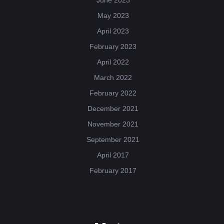
May 2023
April 2023
February 2023
April 2022
March 2022
February 2022
December 2021
November 2021
September 2021
April 2017
February 2017