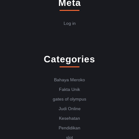
Meta
Log in
Categories
Bahaya Meroko
Fakta Unik
gates of olympus
Judi Online
Kesehatan
Pendidikan
slot