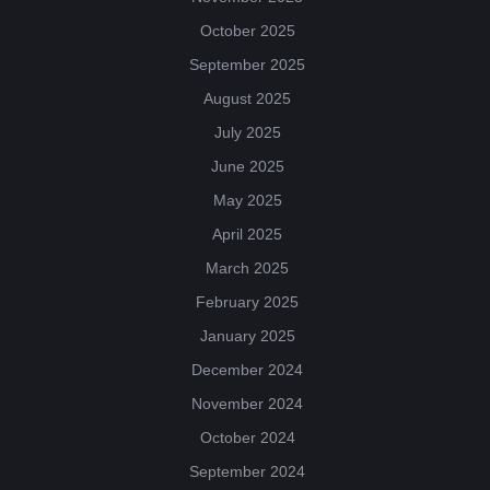
October 2025
September 2025
August 2025
July 2025
June 2025
May 2025
April 2025
March 2025
February 2025
January 2025
December 2024
November 2024
October 2024
September 2024