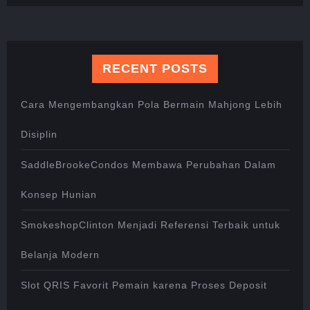
RECENT POSTS
Cara Mengembangkan Pola Bermain Mahjong Lebih
Disiplin
SaddleBrookeCondos Membawa Perubahan Dalam
Konsep Hunian
SmokeshopClinton Menjadi Referensi Terbaik untuk
Belanja Modern
Slot QRIS Favorit Pemain karena Proses Deposit