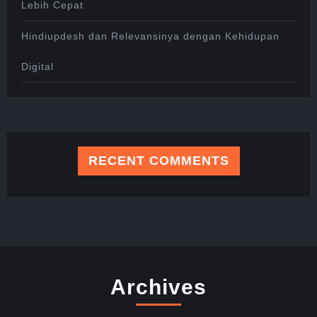
Lebih Cepat
Hindiupdesh dan Relevansinya dengan Kehidupan
Digital
RECENT COMMENTS
Archives