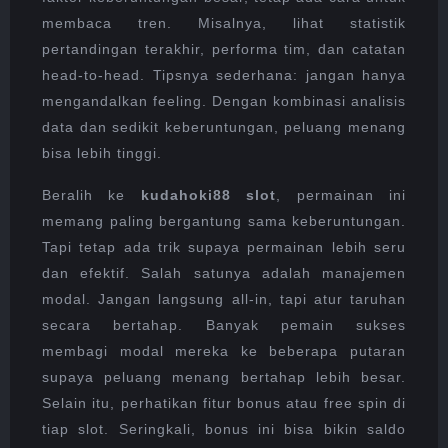
membaca tren. Misalnya, lihat statistik
pertandingan terakhir, performa tim, dan catatan
head-to-head. Tipsnya sederhana: jangan hanya
mengandalkan feeling. Dengan kombinasi analisis
data dan sedikit keberuntungan, peluang menang
bisa lebih tinggi.
Beralih ke
kudahoki88 slot
, permainan ini
memang paling bergantung sama keberuntungan.
Tapi tetap ada trik supaya permainan lebih seru
dan efektif. Salah satunya adalah manajemen
modal. Jangan langsung all-in, tapi atur taruhan
secara bertahap. Banyak pemain sukses
membagi modal mereka ke beberapa putaran
supaya peluang menang bertahap lebih besar.
Selain itu, perhatikan fitur bonus atau free spin di
tiap slot. Seringkali, bonus ini bisa bikin saldo