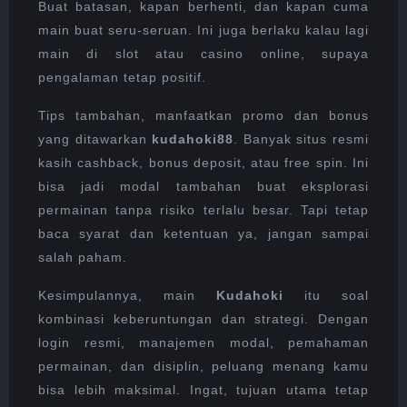
Buat batasan, kapan berhenti, dan kapan cuma
main buat seru-seruan. Ini juga berlaku kalau lagi
main di slot atau casino online, supaya
pengalaman tetap positif.
Tips tambahan, manfaatkan promo dan bonus
yang ditawarkan
kudahoki88
. Banyak situs resmi
kasih cashback, bonus deposit, atau free spin. Ini
bisa jadi modal tambahan buat eksplorasi
permainan tanpa risiko terlalu besar. Tapi tetap
baca syarat dan ketentuan ya, jangan sampai
salah paham.
Kesimpulannya, main
Kudahoki
itu soal
kombinasi keberuntungan dan strategi. Dengan
login resmi, manajemen modal, pemahaman
permainan, dan disiplin, peluang menang kamu
bisa lebih maksimal. Ingat, tujuan utama tetap