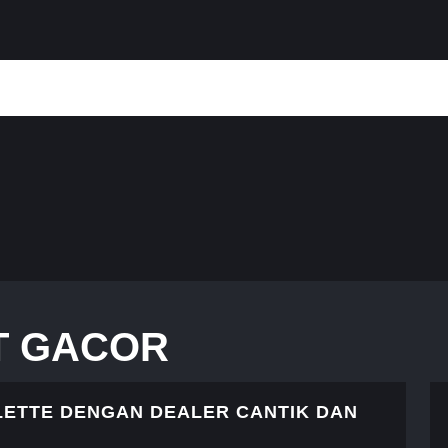
T GACOR
ULETTE DENGAN DEALER CANTIK DAN