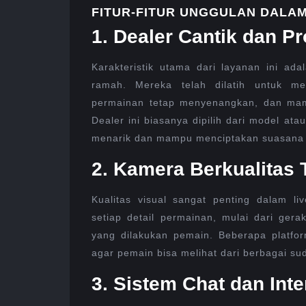
FITUR-FITUR UNGGULAN DALAM
1. Dealer Cantik dan Pr
Karakteristik utama dari layanan ini ada
ramah. Mereka telah dilatih untuk me
permainan tetap menyenangkan, dan ma
Dealer ini biasanya dipilih dari model at
menarik dan mampu menciptakan suasana p
2. Kamera Berkualitas 
Kualitas visual sangat penting dalam li
setiap detail permainan, mulai dari gera
yang dilakukan pemain. Beberapa platfor
agar pemain bisa melihat dari berbagai sud
3. Sistem Chat dan Inte