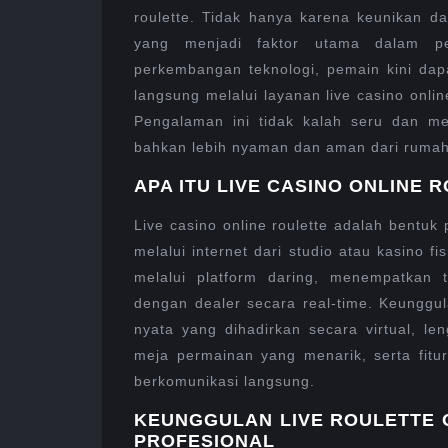
roulette. Tidak hanya karena keunikan d
yang menjadi faktor utama dalam 
perkembangan teknologi, pemain kini dap
langsung melalui layanan live casino onli
Pengalaman ini tidak kalah seru dan me
bahkan lebih nyaman dan aman dari rumah
APA ITU LIVE CASINO ONLINE 
Live casino online roulette adalah bentuk
melalui internet dari studio atau kasino 
melalui platform daring, menempatkan
dengan dealer secara real-time. Keunggul
nyata yang dihadirkan secara virtual, l
meja permainan yang menarik, serta fitur
berkomunikasi langsung.
KEUNGGULAN LIVE ROULETTE 
PROFESIONAL