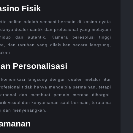
asino Fisik
lette online adalah sensasi bermain di kasino nyata
 adanya dealer cantik dan profesional yang melayani
idup dan autentik. Kamera beresolusi tinggi
te, dan taruhan yang dilakukan secara langsung,
ukau.
dan Personalisasi
rkomunikasi langsung dengan dealer melalui fitur
ofesional tidak hanya mengelola permainan, tetapi
rsonal dan membuat pemain merasa dihargai.
rik visual dan kenyamanan saat bermain, terutama
ai dan menyenangkan.
eamanan