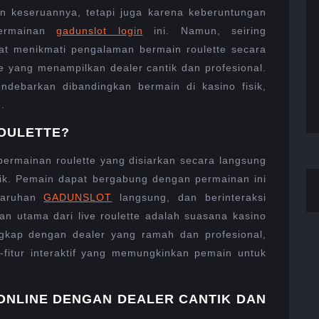
an keseruannya, tetapi juga karena keberuntungan
permainan
gadunslot login
ini. Namun, seiring
at menikmati pengalaman bermain roulette secara
ne yang menampilkan dealer cantik dan profesional.
ndebarkan dibandingkan bermain di kasino fisik,
.
ROULETTE?
 permainan roulette yang disiarkan secara langsung
fisik. Pemain dapat bergabung dengan permainan ini
 taruhan
GADUNSLOT
langsung, dan berinteraksi
an utama dari live roulette adalah suasana kasino
engkap dengan dealer yang ramah dan profesional,
-fitur interaktif yang memungkinkan pemain untuk
ONLINE DENGAN DEALER CANTIK DAN