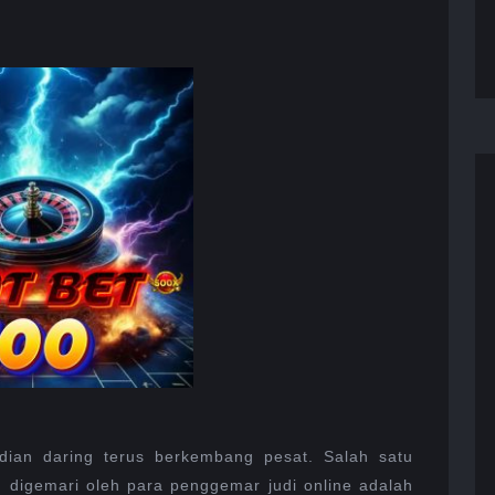
judian daring terus berkembang pesat. Salah satu
 digemari oleh para penggemar judi online adalah