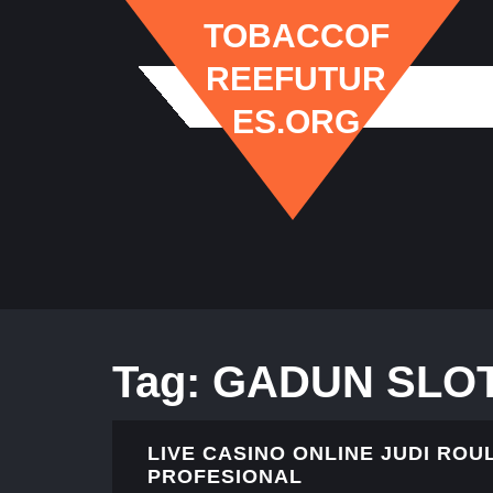
Skip
TOBACCOF
to
content
REEFUTUR
ES.ORG
Tag:
GADUN SLO
LIVE CASINO ONLINE JUDI RO
LIVE
PROFESIONAL