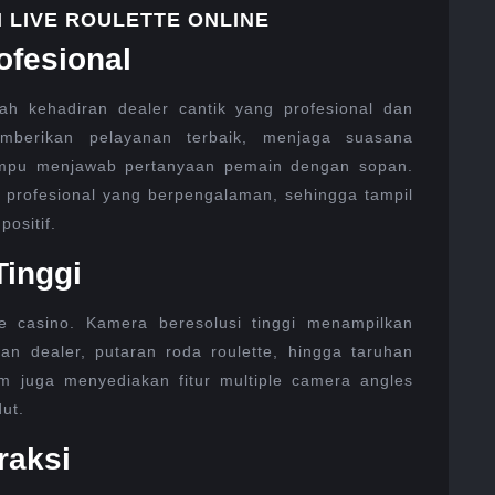
 LIVE ROULETTE ONLINE
ofesional
lah kehadiran dealer cantik yang profesional dan
mberikan pelayanan terbaik, menjaga suasana
mpu menjawab pertanyaan pemain dengan sopan.
au profesional yang berpengalaman, sehingga tampil
ositif.
Tinggi
ve casino. Kamera beresolusi tinggi menampilkan
kan dealer, putaran roda roulette, hingga taruhan
m juga menyediakan fitur multiple camera angles
ut.
raksi