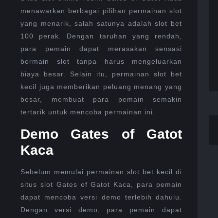
menawarkan berbagai pilihan permainan slot
yang menarik, salah satunya adalah slot bet
100 perak. Dengan taruhan yang rendah,
para pemain dapat merasakan sensasi
bermain slot tanpa harus mengeluarkan
biaya besar. Selain itu, permainan slot bet
kecil juga memberikan peluang menang yang
besar, membuat para pemain semakin
tertarik untuk mencoba permainan ini.
Demo Gates of Gatot
Kaca
Sebelum memulai permainan slot bet kecil di
situs slot Gates of Gatot Kaca, para pemain
dapat mencoba versi demo terlebih dahulu.
Dengan versi demo, para pemain dapat