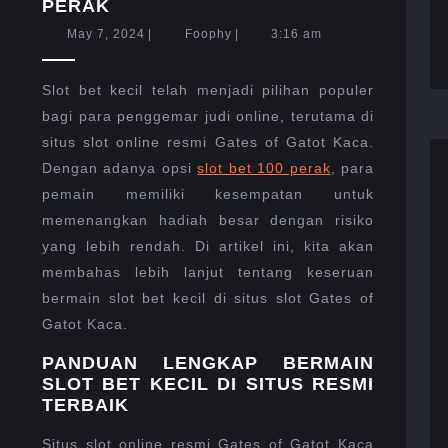
TIPS
PERAK
PRO
May
Foophy
May 7, 2024
|
Foophy
|
3:16 am
BERMAIN
7,
SLOT
2024
ONLINE
Slot bet kecil telah menjadi pilihan populer
RESMI
bagi para penggemar judi online, terutama di
DENGAN
situs slot online resmi Gates of Gatot Kaca.
SLOT
Dengan adanya opsi
slot bet 100 perak
, para
BET
100
pemain memiliki kesempatan untuk
PERAK
memenangkan hadiah besar dengan risiko
yang lebih rendah. Di artikel ini, kita akan
membahas lebih lanjut tentang keseruan
bermain slot bet kecil di situs slot Gates of
Gatot Kaca.
PANDUAN LENGKAP BERMAIN
SLOT BET KECIL DI SITUS RESMI
TERBAIK
Situs slot online resmi Gates of Gatot Kaca