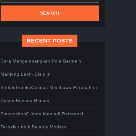
RECENT POSTS
Cara Mengembangkan Pola Bermain
Mahjong Lebih Disiplin
SaddleBrookeCondos Membawa Perubahan
Dalam Konsep Hunian
SmokeshopClinton Menjadi Referensi
Terbaik untuk Belanja Modern