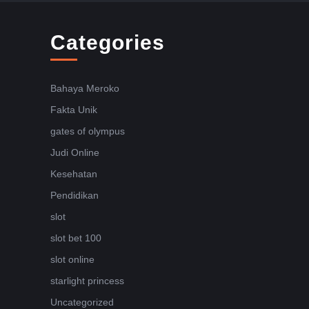
Categories
Bahaya Meroko
Fakta Unik
gates of olympus
Judi Online
Kesehatan
Pendidikan
slot
slot bet 100
slot online
starlight princess
Uncategorized