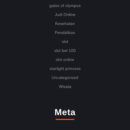
gates of olympus
Judi Online
Kesehatan
Pendidikan
slot
slot bet 100
slot online
starlight princess
Uncategorized
Wisata
Meta