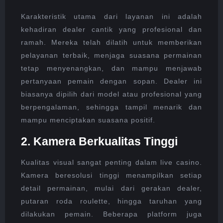
Karakteristik utama dari layanan ini adalah
kehadiran dealer cantik yang profesional dan
ramah. Mereka telah dilatih untuk memberikan
pelayanan terbaik, menjaga suasana permainan
tetap menyenangkan, dan mampu menjawab
pertanyaan pemain dengan sopan. Dealer ini
biasanya dipilih dari model atau profesional yang
berpengalaman, sehingga tampil menarik dan
mampu menciptakan suasana positif.
2. Kamera Berkualitas Tinggi
Kualitas visual sangat penting dalam live casino.
Kamera beresolusi tinggi menampilkan setiap
detail permainan, mulai dari gerakan dealer,
putaran roda roulette, hingga taruhan yang
dilakukan pemain. Beberapa platform juga