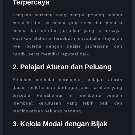
Terpercaya
Langkah pertama yang sangat penting adalah
memilih situs live casino yang resmi dan memiliki
lisensi dari otoritas perjudian yang terpercaya.
Pastikan platform tersebut menyediakan layanan
live roulette dengan dealer profesional dan
cantik, serta memiliki reputasi baik.
2. Pelajari Aturan dan Peluang
Sebelum memulai permainan, pelajari aturan
dasar roulette dan berbagai jenis taruhan yang
tersedia. Pemahaman ini membantu pemain
membuat keputusan yang lebih baik dan
meningkatkan peluang menang.
3. Kelola Modal dengan Bijak