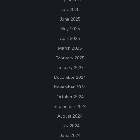
July 2025
June 2025
May 2025
April 2025
March 2025
February 2025
January 2025
December 2024
November 2024
October 2024
September 2024
August 2024
July 2024
June 2024