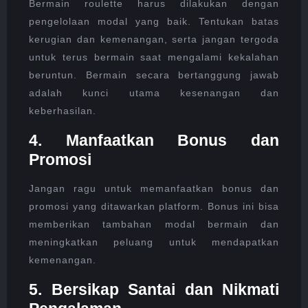
Bermain roulette harus dilakukan dengan
pengelolaan modal yang baik. Tentukan batas
kerugian dan kemenangan, serta jangan tergoda
untuk terus bermain saat mengalami kekalahan
beruntun. Bermain secara bertanggung jawab
adalah kunci utama kesenangan dan
keberhasilan.
4. Manfaatkan Bonus dan
Promosi
Jangan ragu untuk memanfaatkan bonus dan
promosi yang ditawarkan platform. Bonus ini bisa
memberikan tambahan modal bermain dan
meningkatkan peluang untuk mendapatkan
kemenangan.
5. Bersikap Santai dan Nikmati