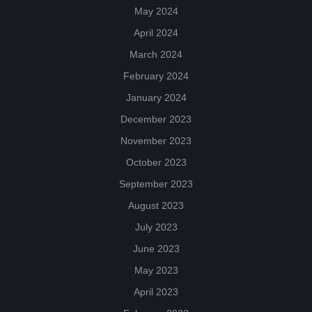
May 2024
April 2024
March 2024
February 2024
January 2024
December 2023
November 2023
October 2023
September 2023
August 2023
July 2023
June 2023
May 2023
April 2023