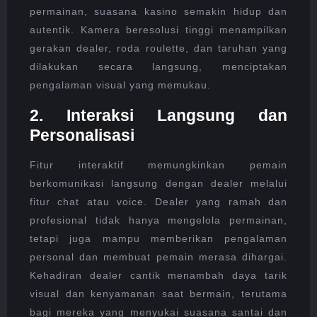
permainan, suasana kasino semakin hidup dan
autentik. Kamera beresolusi tinggi menampilkan
gerakan dealer, roda roulette, dan taruhan yang
dilakukan secara langsung, menciptakan
pengalaman visual yang memukau.
2. Interaksi Langsung dan
Personalisasi
Fitur interaktif memungkinkan pemain
berkomunikasi langsung dengan dealer melalui
fitur chat atau voice. Dealer yang ramah dan
profesional tidak hanya mengelola permainan,
tetapi juga mampu memberikan pengalaman
personal dan membuat pemain merasa dihargai.
Kehadiran dealer cantik menambah daya tarik
visual dan kenyamanan saat bermain, terutama
bagi mereka yang menyukai suasana santai dan