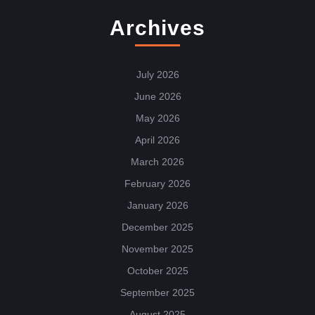
Archives
July 2026
June 2026
May 2026
April 2026
March 2026
February 2026
January 2026
December 2025
November 2025
October 2025
September 2025
August 2025