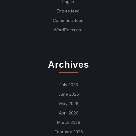
Log in
Entries feed
Comments feed
WordPress.org
Archives
July 2026
June 2026
May 2026
April 2026
March 2026
February 2026