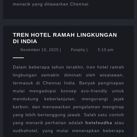
menarik yang ditawarkan Chennai.
TREN HOTEL RAMAH LINGKUNGAN
TREN
DI INDIA
HOTEL
November
Foophy
November 15, 2025
|
Foophy
|
5:10 pm
RAMAH
15,
LINGKUNGAN
2025
DI
Dalam beberapa tahun terakhir, tren hotel ramah
INDIA
lingkungan semakin diminati oleh wisatawan,
termasuk di Chennai India. Banyak penginapan
mulai mengadopsi konsep eco-friendly untuk
mendukung keberlanjutan, mengurangi jejak
karbon, dan menawarkan pengalaman menginap
yang lebih bertanggung jawab. Salah satu contoh
yang menarik perhatian adalah
hotelsudha
atau
sudhahotel, yang mulai menerapkan beberapa