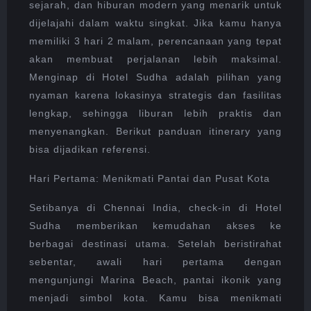
DI
sejarah, dan hiburan modern yang menarik untuk
CHENNAI
dijelajahi dalam waktu singkat. Jika kamu hanya
DENGAN
memiliki 3 hari 2 malam, perencanaan yang tepat
MENGINAP
DI
akan membuat perjalanan lebih maksimal.
HOTEL
Menginap di Hotel Sudha adalah pilihan yang
SUDHA
nyaman karena lokasinya strategis dan fasilitas
lengkap, sehingga liburan lebih praktis dan
menyenangkan. Berikut panduan itinerary yang
bisa dijadikan referensi.
Hari Pertama: Menikmati Pantai dan Pusat Kota
Setibanya di Chennai India, check-in di Hotel
Sudha memberikan kemudahan akses ke
berbagai destinasi utama. Setelah beristirahat
sebentar, awali hari pertama dengan
mengunjungi Marina Beach, pantai ikonik yang
menjadi simbol kota. Kamu bisa menikmati