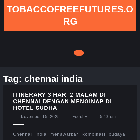
Skip
TOBACCOFREEFUTURES.O
to
content
RG
Tag:
chennai india
ITINERARY 3 HARI 2 MALAM DI
CHENNAI DENGAN MENGINAP DI
ITINERARY
HOTEL SUDHA
3
November
Foophy
November 15, 2025
|
Foophy
|
5:13 pm
HARI
15,
2
2025
MALAM
Chennai India menawarkan kombinasi budaya,