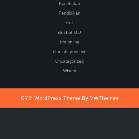
Kesehatan
Pendidikan
slot
slot bet 100
slot online
starlight princess
Uncategorized
Wisata
GYM WordPress Theme
By VWThemes
Scroll
Up