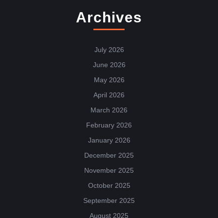
Archives
July 2026
June 2026
May 2026
April 2026
March 2026
February 2026
January 2026
December 2025
November 2025
October 2025
September 2025
August 2025