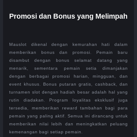
Promosi dan Bonus yang Melimpah
Mauslot dikenal dengan kemurahan hati dalam
memberikan bonus dan promosi. Pemain baru
disambut dengan bonus selamat datang yang
menarik, sementara pemain setia dimanjakan
dengan berbagai promosi harian, mingguan, dan
event khusus. Bonus putaran gratis, cashback, dan
turnamen slot dengan hadiah besar adalah hal yang
rutin diadakan. Program loyalitas eksklusif juga
tersedia, memberikan reward tambahan bagi para
pemain yang paling aktif. Semua ini dirancang untuk
memberikan nilai lebih dan meningkatkan peluang
kemenangan bagi setiap pemain.