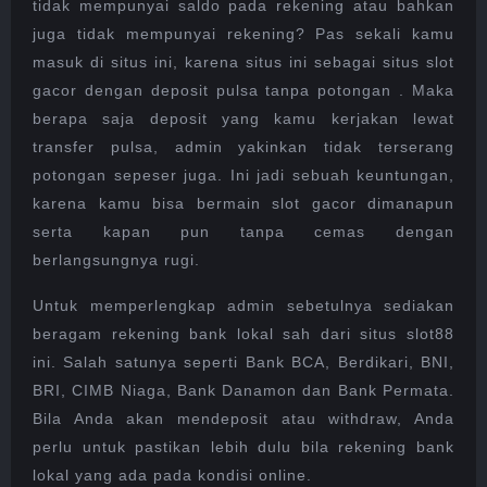
tidak mempunyai saldo pada rekening atau bahkan
juga tidak mempunyai rekening? Pas sekali kamu
masuk di situs ini, karena situs ini sebagai situs slot
gacor dengan deposit pulsa tanpa potongan . Maka
berapa saja deposit yang kamu kerjakan lewat
transfer pulsa, admin yakinkan tidak terserang
potongan sepeser juga. Ini jadi sebuah keuntungan,
karena kamu bisa bermain slot gacor dimanapun
serta kapan pun tanpa cemas dengan
berlangsungnya rugi.
Untuk memperlengkap admin sebetulnya sediakan
beragam rekening bank lokal sah dari situs slot88
ini. Salah satunya seperti Bank BCA, Berdikari, BNI,
BRI, CIMB Niaga, Bank Danamon dan Bank Permata.
Bila Anda akan mendeposit atau withdraw, Anda
perlu untuk pastikan lebih dulu bila rekening bank
lokal yang ada pada kondisi online.