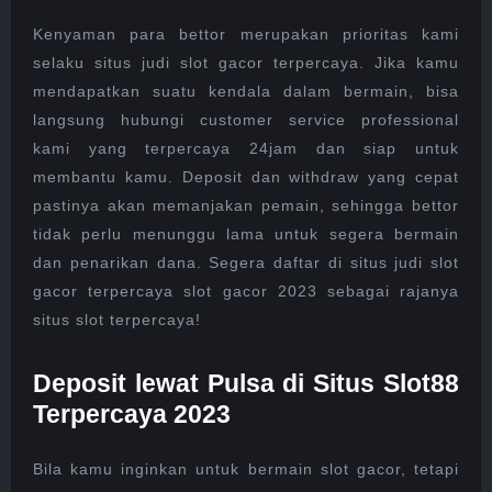
Kenyaman para bettor merupakan prioritas kami
selaku situs judi slot gacor terpercaya. Jika kamu
mendapatkan suatu kendala dalam bermain, bisa
langsung hubungi customer service professional
kami yang terpercaya 24jam dan siap untuk
membantu kamu. Deposit dan withdraw yang cepat
pastinya akan memanjakan pemain, sehingga bettor
tidak perlu menunggu lama untuk segera bermain
dan penarikan dana. Segera daftar di situs judi slot
gacor terpercaya slot gacor 2023 sebagai rajanya
situs slot terpercaya!
Deposit lewat Pulsa di Situs Slot88
Terpercaya 2023
Bila kamu inginkan untuk bermain slot gacor, tetapi