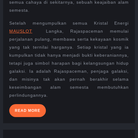
semua cahaya di sekitarnya, sebuah keajaiban alam
semesta.
Setelah mengumpulkan semua Kristal Energi
MAUSLOT
Langka, Rajaspaceman memulai
perjalanan pulang, membawa serta kekayaan kosmik
yang tak ternilai harganya. Setiap kristal yang ia
kumpulkan tidak hanya menjadi bukti keberaniannya,
tetapi juga simbol harapan bagi kelangsungan hidup
galaksi. Ia adalah Rajaspaceman, penjaga galaksi,
dan misinya tak akan pernah berakhir selama
keseimbangan alam semesta membutuhkan
perlindungannya.
READ
READ MORE
MORE