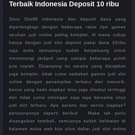
Terbaik Indonesia Deposit 10 ribu
Situs Slot88 indonesia dan deposit dana yang
diperlengkapi dengan beberapa ratus tipe games
taruhan judi online paling komplet, di mana cukup
hanya dengan judi slot deposit pakai dana 10ribu
saja anda semuanya sudah berpeluang untuk
memenangi jackpot uang sampai beberapa puluh
juta rupiah. Disamping itu sarana yang disiapkan
juga komplet, tidak cuma sediakan games judi slot
online dengan penampilan terbaru dan menarik,
bonus yang kami siapkan bisa juga disebut tertinggi
dan tidak cuma omongan saja saja bersama situs
judi slot terbaru. Apa sarana dan servis siapkan?
penuturannya seperti berikut . Maka tak perlu
disangsikan kembali, semuanya sudah kelihatan di
halaman muka web kita situs daftar judi slot online