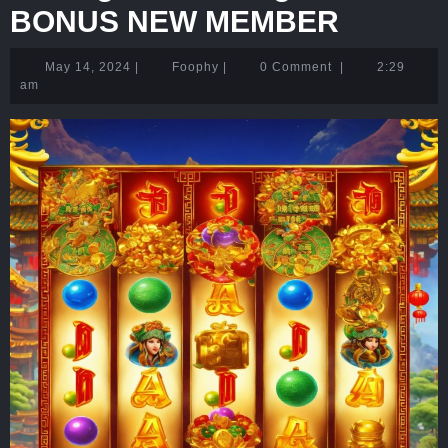
BONUS NEW MEMBER
May
Foophy
May 14, 2024
|
Foophy
|
0 Comment
|
2:29
14,
am
2024