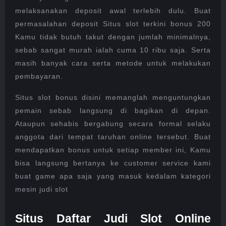
melaksanakan deposit awal terlebih dulu. Buat
permasalahan deposit Situs slot terkini bonus 200
Kamu tidak butuh takut dengan jumlah minimalnya,
sebab sangat murah ialah cuma 10 ribu saja. Serta
masih banyak cara serta metode untuk melakukan
pembayaran.
Situs slot bonus disini memanglah menguntungkan
pemain sebab langsung di bagikan di depan.
Ataupun sehabis bergabung secara formal selaku
anggota dari tempat taruhan online tersebut. Buat
mendapatkan bonus untuk setiap member ini, Kamu
bisa langsung bertanya ke customer service kami
buat game apa saja yang masuk kedalam kategori
mesin judi slot
Situs Daftar Judi Slot Online