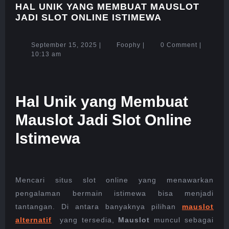
HAL UNIK YANG MEMBUAT MAUSLOT
HAL
JADI SLOT ONLINE ISTIMEWA
UNIK
YANG
September
Foophy
September 15, 2025
|
Foophy
|
0 Comment
|
MEMBUAT
15,
10:13 am
MAUSLOT
2025
JADI
SLOT
ONLINE
Hal Unik yang Membuat
ISTIMEWA
Mauslot Jadi Slot Online
Istimewa
Mencari situs slot online yang menawarkan
pengalaman bermain istimewa bisa menjadi
tantangan. Di antara banyaknya pilihan
mauslot
alternatif
yang tersedia,
Mauslot
muncul sebagai