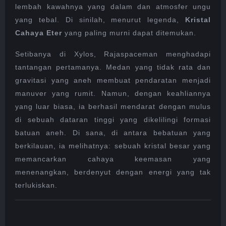
lembah kawahnya yang dalam dan atmosfer ungu
yang tebal. Di sinilah, menurut legenda,
Kristal
Cahaya Eter
yang paling murni dapat ditemukan.
Setibanya di Xylos, Rajaspaceman menghadapi
tantangan pertamanya. Medan yang tidak rata dan
gravitasi yang aneh membuat pendaratan menjadi
manuver yang rumit. Namun, dengan keahliannya
yang luar biasa, ia berhasil mendarat dengan mulus
di sebuah dataran tinggi yang dikelilingi formasi
batuan aneh. Di sana, di antara bebatuan yang
berkilauan, ia melihatnya: sebuah kristal besar yang
memancarkan cahaya keemasan yang
menenangkan, berdenyut dengan energi yang tak
terlukiskan.