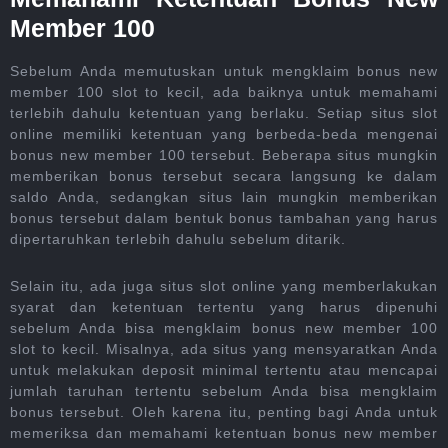
Member 100
Sebelum Anda memutuskan untuk mengklaim bonus new
member 100 slot to kecil, ada baiknya untuk memahami
terlebih dahulu ketentuan yang berlaku. Setiap situs slot
online memiliki ketentuan yang berbeda-beda mengenai
bonus new member 100 tersebut. Beberapa situs mungkin
memberikan bonus tersebut secara langsung ke dalam
saldo Anda, sedangkan situs lain mungkin memberikan
bonus tersebut dalam bentuk bonus tambahan yang harus
dipertaruhkan terlebih dahulu sebelum ditarik.
Selain itu, ada juga situs slot online yang memberlakukan
syarat dan ketentuan tertentu yang harus dipenuhi
sebelum Anda bisa mengklaim bonus new member 100
slot to kecil. Misalnya, ada situs yang mensyaratkan Anda
untuk melakukan deposit minimal tertentu atau mencapai
jumlah taruhan tertentu sebelum Anda bisa mengklaim
bonus tersebut. Oleh karena itu, penting bagi Anda untuk
memeriksa dan memahami ketentuan bonus new member