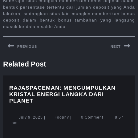
Beberapa situs mungkin memberikan bonus deposit dalam
bentuk persentase tertentu dari jumlah deposit yang Anda
lakukan, sedangkan situs lain mungkin memberikan bonus
deposit dalam bentuk bonus tambahan yang langsung
masuk ke dalam saldo Anda.
Post
navigation
PREVIOUS
NEXT
Previous
Next
Related Post
post:
post:
RAJASPACEMAN: MENGUMPULKAN
KRISTAL ENERGI LANGKA DARI
RAJASPACEMAN:
PLANET
MENGUMPULKAN
KRISTAL
July
Foophy
July 9, 2025
|
Foophy
|
0 Comment
|
8:57
ENERGI
9,
am
LANGKA
2025
DARI