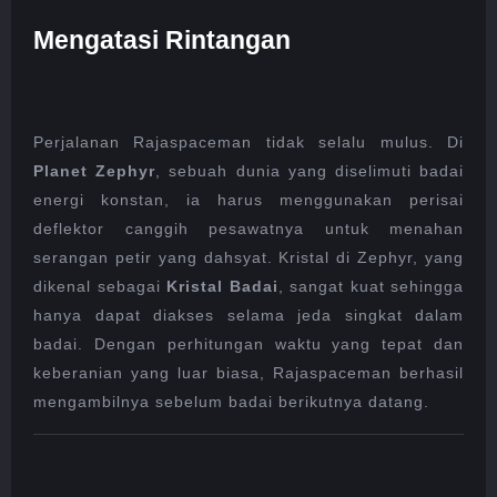
Mengatasi Rintangan
Perjalanan Rajaspaceman tidak selalu mulus. Di
Planet Zephyr
, sebuah dunia yang diselimuti badai
energi konstan, ia harus menggunakan perisai
deflektor canggih pesawatnya untuk menahan
serangan petir yang dahsyat. Kristal di Zephyr, yang
dikenal sebagai
Kristal Badai
, sangat kuat sehingga
hanya dapat diakses selama jeda singkat dalam
badai. Dengan perhitungan waktu yang tepat dan
keberanian yang luar biasa, Rajaspaceman berhasil
mengambilnya sebelum badai berikutnya datang.