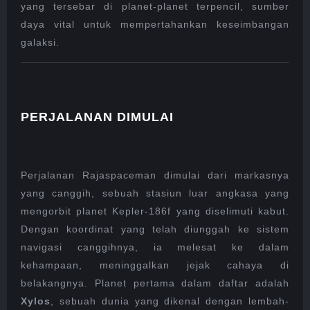
yang tersebar di planet-planet terpencil, sumber
daya vital untuk mempertahankan keseimbangan
galaksi.
PERJALANAN DIMULAI
Perjalanan Rajaspaceman dimulai dari markasnya
yang canggih, sebuah stasiun luar angkasa yang
mengorbit planet Kepler-186f yang diselimuti kabut.
Dengan koordinat yang telah diunggah ke sistem
navigasi canggihnya, ia melesat ke dalam
kehampaan, meninggalkan jejak cahaya di
belakangnya. Planet pertama dalam daftar adalah
Xylos
, sebuah dunia yang dikenal dengan lembah-