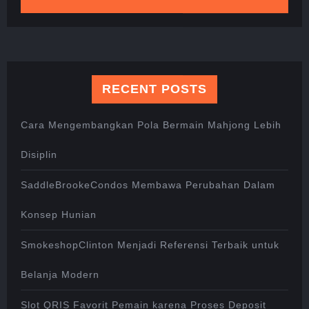
RECENT POSTS
Cara Mengembangkan Pola Bermain Mahjong Lebih
Disiplin
SaddleBrookeCondos Membawa Perubahan Dalam
Konsep Hunian
SmokeshopClinton Menjadi Referensi Terbaik untuk
Belanja Modern
Slot QRIS Favorit Pemain karena Proses Deposit