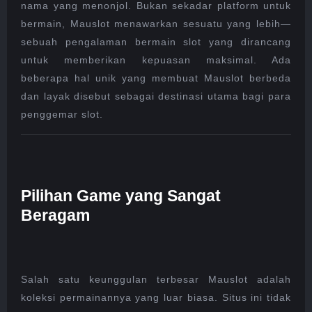
nama yang menonjol. Bukan sekadar platform untuk
bermain, Mauslot menawarkan sesuatu yang lebih—
sebuah pengalaman bermain slot yang dirancang
untuk memberikan kepuasan maksimal. Ada
beberapa hal unik yang membuat Mauslot berbeda
dan layak disebut sebagai destinasi utama bagi para
penggemar slot.
Pilihan Game yang Sangat
Beragam
Salah satu keunggulan terbesar Mauslot adalah
koleksi permainannya yang luar biasa. Situs ini tidak