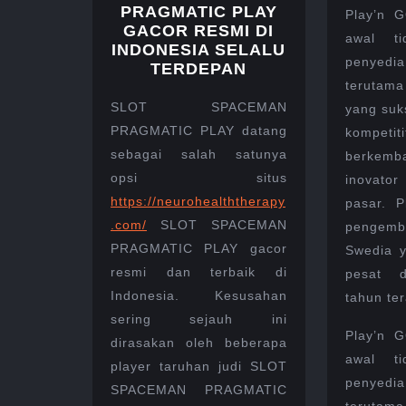
PRAGMATIC PLAY
INDONESIA
Play’n 
GACOR RESMI DI
SELALU
awal ti
INDONESIA SELALU
TERDEPAN
penyed
TERDEPAN
terutama
SLOT SPACEMAN
yang suk
PRAGMATIC PLAY datang
kompetit
sebagai salah satunya
berkem
opsi situs
inovato
https://neurohealththerapy
pasar. 
.com/
SLOT SPACEMAN
pengem
PRAGMATIC PLAY gacor
Swedia 
resmi dan terbaik di
pesat 
Indonesia. Kesusahan
tahun ter
sering sejauh ini
Play’n 
dirasakan oleh beberapa
awal ti
player taruhan judi SLOT
penyedia
SPACEMAN PRAGMATIC
terutama