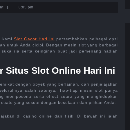
nt
|
8:05 pm
i, kami
Slot Gacor Hari Ini
persembahkan pelbagai opsi
n untuk Anda cicipi. Dengan mesin slot yang berbagai
 suka ria serta keinginan buat jadi pemenang hadiah
 Situs Slot Online Hari Ini
mikat dengan obyek yang berlainan, dari penjelajahan
eluruhnya salah satunya. Tiap-tiap mesin slot punya
yang mempesona serta effect suara yang menghidupkan
 suatu yang sesuai dengan kesukaan dan pilihan Anda.
jakan di casino online dan fisik. Di bawah ini ialah