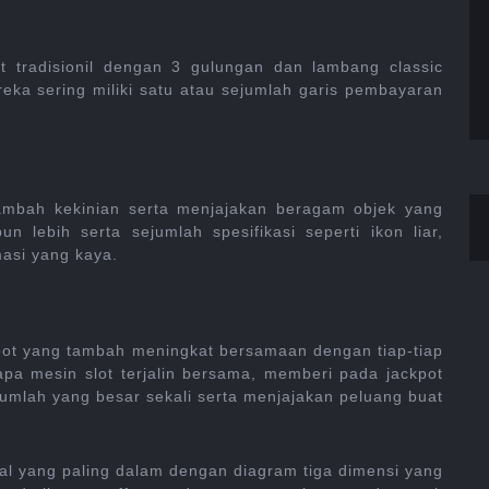
t tradisionil dengan 3 gulungan dan lambang classic
eka sering miliki satu atau sejumlah garis pembayaran
tambah kekinian serta menjajakan beragam objek yang
 lebih serta sejumlah spesifikasi seperti ikon liar,
masi yang kaya.
kpot yang tambah meningkat bersamaan dengan tiap-tiap
apa mesin slot terjalin bersama, memberi pada jackpot
umlah yang besar sekali serta menjajakan peluang buat
l yang paling dalam dengan diagram tiga dimensi yang