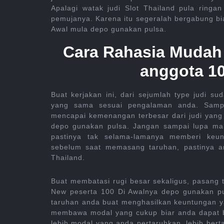
Apalagi watak judi Slot Thailand pula ringa
pemujanya. Karena itu segeralah bergabung bi
Awal mula depo gunakan pulsa.
Cara Rahasia Mudah
anggota 10
Buat kerjakan ini, dari sejumlah type judi su
yang sama sesuai pengalaman anda. Sampai
mencapai kemenangan terbesar dari judi yang
depo gunakan pulsa. Jangan sampai lupa mai
pastinya tak selama-lamanya memberi keun
sebelum saat memasang taruhan, pastinya a
Thailand.
Buat membatasi rugi besar sekaligus, pasang t
New peserta 100 Di Awalnya depo gunakan p
taruhan anda buat menghasilkan keuntungan ya
membawa modal yang cukup biar anda dapat be
lebih modal yang anda pertaruhkan, lebih bert