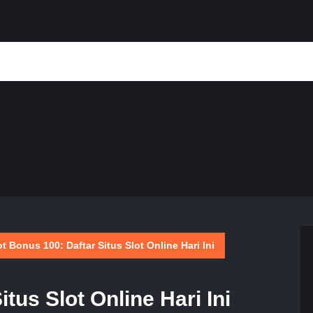
ot Bonus 100: Daftar Situs Slot Online Hari Ini
tus Slot Online Hari Ini