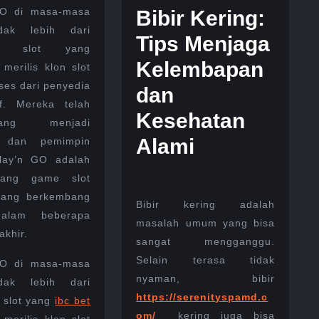
GO di masa-masa
Bibir Kering:
dak lebih dari
Tips Menjaga
ia slot yang
Kelembapan
 merilis klon slot
ses dari penyedia
dan
if. Mereka telah
Kesehatan
bang menjadi
Alami
r dan pemimpin
Play’n GO adalah
bang game slot
yang berkembang
Bibir kering adalah
dalam beberapa
masalah umum yang bisa
akhir.
sangat mengganggu.
Selain terasa tidak
GO di masa-masa
nyaman, bibir
dak lebih dari
https://serenityspamd.c
 slot yang
ibc bet
om/
kering juga bisa
 merilis klon slot