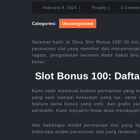
February
Foophy
February 9, 2024
|
Foophy
|
0 Comme
9,
2024
Categories:
Uncategorized
Selamat hadir di Situs Slot Bonus 100! Di sin
permainan slot yang memikat dan menyenangka
ragam, pengalaman bermain Anda bakal diisi
besar.
Slot Bonus 100: Daftar
Kami udah membuat koleksi permainan yang me
yang epik sampai kekayaan yang lux, serta s
feature serta bonus yang unik, dan grafis 
adrenalin. Kami meyakini Anda akan mendapati
Ada beberapa model permainan slot yang dija
beberapa model permainan slot yang terkenal: