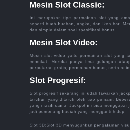
Mesin Slot Classic:
Ini merupakan tipe permainan slot yang ama
seperti buah-buahan, angka, dan ikon bar. Mer
dan simple dalam soal spesifikasi bonus.
Mesin Slot Video:
Mesin slot video yaitu permainan slot yang 
memikat. Mereka punya lima gulungan ataupun
perputaran gratis, permainan bonus, serta ani
Slot Progresif:
Slot progresif sekarang ini udah tawarkan jac
taruhan yang ditaruh oleh tiap pemain. Beber
yang masih sama. Jackpot ini bisa menggapai j
jadi pemenang hadiah yang mengganti hidup.
Slot 3D:Slot 3D menyuguhkan pengalaman visua