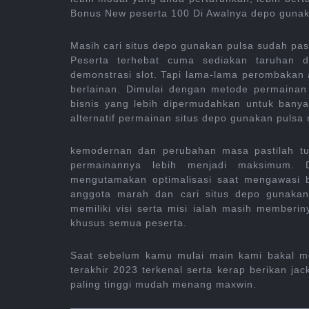
Bonus New peserta 100 Di Awalnya depo gunak
Masih cari situs depo gunakan pulsa sudah pas
Peserta terhebat cuma sediakan taruhan d
demonstrasi slot. Tapi lama-lama perombaka
berlainan. Dimulai dengan metode permaina
bisnis yang lebih dipermudahkan untuk bany
alternatif permainan situs depo gunakan pulsa
kemodernan dan perubahan masa pastilah tu
permainannya lebih menjadi maksimum. D
mengutamakan optimalisasi saat mengawasi b
anggota marah dan cari situs depo gunakan
memiliki visi serta misi ialah masih memberin
khusus semua peserta.
Saat sebelum kamu mulai main kami bakal 
terakhir 2023 terkenal serta kerap berikan ja
paling tinggi mudah menang maxwin.