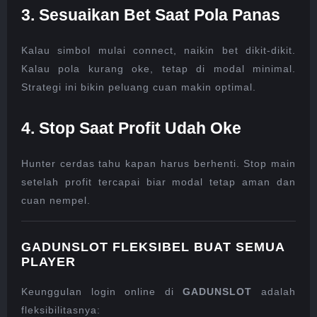
3. Sesuaikan Bet Saat Pola Panas
Kalau simbol mulai connect, naikin bet dikit-dikit.
Kalau pola kurang oke, tetap di modal minimal.
Strategi ini bikin peluang cuan makin optimal.
4. Stop Saat Profit Udah Oke
Hunter cerdas tahu kapan harus berhenti. Stop main
setelah profit tercapai biar modal tetap aman dan
cuan nempel.
GADUNSLOT FLEKSIBEL BUAT SEMUA
PLAYER
Keunggulan login online di
GADUNSLOT
adalah
fleksibilitasnya: