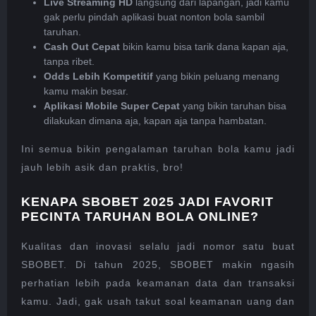
Live Streaming HD
langsung dari lapangan, jadi kamu
gak perlu pindah aplikasi buat nonton bola sambil
taruhan.
Cash Out Cepat
bikin kamu bisa tarik dana kapan aja,
tanpa ribet.
Odds Lebih Kompetitif
yang bikin peluang menang
kamu makin besar.
Aplikasi Mobile Super Cepat
yang bikin taruhan bisa
dilakukan dimana aja, kapan aja tanpa hambatan.
Ini semua bikin pengalaman taruhan bola kamu jadi
jauh lebih asik dan praktis, bro!
KENAPA SBOBET 2025 JADI FAVORIT
PECINTA TARUHAN BOLA ONLINE?
Kualitas dan inovasi selalu jadi nomor satu buat
SBOBET. Di tahun 2025, SBOBET makin ngasih
perhatian lebih pada keamanan data dan transaksi
kamu. Jadi, gak usah takut soal keamanan uang dan