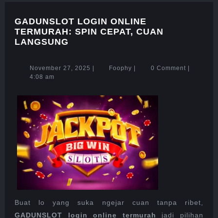
GADUNSLOT LOGIN ONLINE
TERMURAH: SPIN CEPAT, CUAN
GADUNSLOT
LANGSUNG
LOGIN
ONLINE
November
Foophy
November 27, 2025
|
Foophy
|
0 Comment
|
TERMURAH:
27,
4:08 am
SPIN
2025
CEPAT,
CUAN
LANGSUNG
Buat lo yang suka ngejar cuan tanpa ribet,
GADUNSLOT login online termurah
jadi pilihan