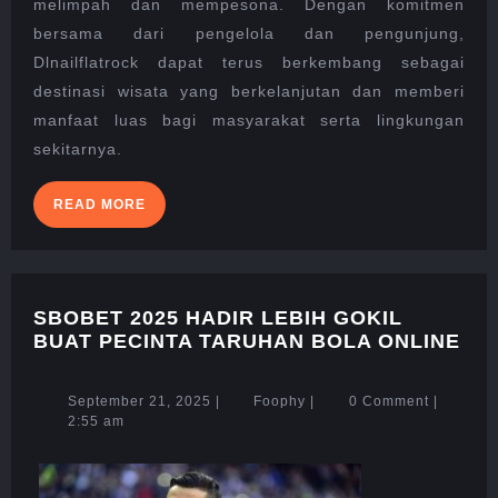
melimpah dan mempesona. Dengan komitmen
bersama dari pengelola dan pengunjung,
Dlnailflatrock dapat terus berkembang sebagai
destinasi wisata yang berkelanjutan dan memberi
manfaat luas bagi masyarakat serta lingkungan
sekitarnya.
READ
READ MORE
MORE
SBOBET 2025 HADIR LEBIH GOKIL
SB
BUAT PECINTA TARUHAN BOLA ONLINE
202
HA
September
Foophy
September 21, 2025
|
Foophy
|
0 Comment
|
LE
21,
2:55 am
GO
2025
BU
PE