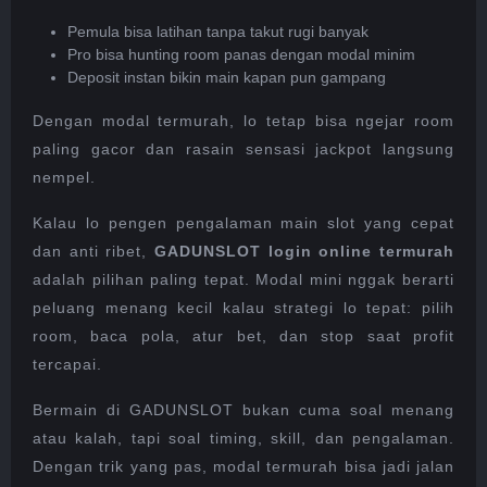
Pemula bisa latihan tanpa takut rugi banyak
Pro bisa hunting room panas dengan modal minim
Deposit instan bikin main kapan pun gampang
Dengan modal termurah, lo tetap bisa ngejar room
paling gacor dan rasain sensasi jackpot langsung
nempel.
Kalau lo pengen pengalaman main slot yang cepat
dan anti ribet,
GADUNSLOT login online termurah
adalah pilihan paling tepat. Modal mini nggak berarti
peluang menang kecil kalau strategi lo tepat: pilih
room, baca pola, atur bet, dan stop saat profit
tercapai.
Bermain di GADUNSLOT bukan cuma soal menang
atau kalah, tapi soal timing, skill, dan pengalaman.
Dengan trik yang pas, modal termurah bisa jadi jalan