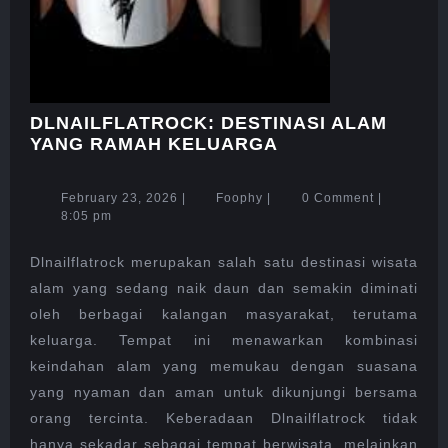
DLNAILFLATROCK: DESTINASI ALAM
DLNAILFLATROC
YANG RAMAH KELUARGA
DESTINASI
ALAM
February
Foophy
February 23, 2026
|
Foophy
|
0 Comment
|
YANG
23,
8:05 pm
RAMAH
2026
KELUARGA
Dlnailflatrock merupakan salah satu destinasi wisata
alam yang sedang naik daun dan semakin diminati
oleh berbagai kalangan masyarakat, terutama
keluarga. Tempat ini menawarkan kombinasi
keindahan alam yang memukau dengan suasana
yang nyaman dan aman untuk dikunjungi bersama
orang tercinta. Keberadaan Dlnailflatrock tidak
hanya sekadar sebagai tempat berwisata, melainkan