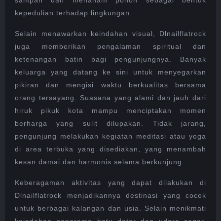
kepedulian terhadap lingkungan.
Selain menawarkan keindahan visual, Dlnailflatrock
juga memberikan pengalaman spiritual dan
ketenangan batin bagi pengunjungnya. Banyak
keluarga yang datang ke sini untuk menyegarkan
pikiran dan mengisi waktu berkualitas bersama
orang tersayang. Suasana yang alami dan jauh dari
hiruk pikuk kota mampu menciptakan momen
berharga yang sulit dilupakan. Tidak jarang,
pengunjung melakukan kegiatan meditasi atau yoga
di area terbuka yang disediakan, yang menambah
kesan damai dan harmonis selama berkunjung.
Keberagaman aktivitas yang dapat dilakukan di
Dlnailflatrock menjadikannya destinasi yang cocok
untuk berbagai kalangan dan usia. Selain menikmati
keindahan panorama batu datar dan udara segar,