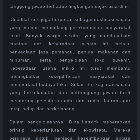
tanggung jawab terhadap lingkungan sejak usia dini.
Dlnailflatrock juga berperan sebagai destinasi wisata
yang mampu mendukung perekonomian masyarakat
lokal. Banyak warga sekitar yang mendapatkan
manfaat dari keberadaan wisata ini melalui
penyediaan jasa pemandu, penjual makanan dan
minuman, serta pengelolaan toko suvenir.
Keberadaan usaha mikro ini turut membantu
meningkatkan kesejahteraan masyarakat dan
memperkuat budaya lokal. Selain itu, kegiatan wisata
yang berkelanjutan dan bertanggung jawab turut
mendorong pelestarian adat dan tradisi daerah agar
tetap hidup dan berkembang.
Dalam pengelolaannya, Dlnailflatrock menerapkan
prinsip keberlanjutan dan ekowisata. Mereka
berupaya untuk menjaga keseimbangan antara