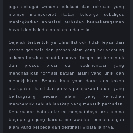
juga sebagai wahana edukasi dan rekreasi yang
mampu mempererat ikatan keluarga sekaligus
meningkatkan apresiasi terhadap keanekaragaman
hayati dan keindahan alam Indonesia.
Sejarah terbentuknya Dlnailflatrock tidak lepas dari
proses geologis dan proses alam yang berlangsung
selama berabad-abad lamanya. Tempat ini terbentuk
dari proses erosi dan sedimentasi yang
menghasilkan formasi batuan alami yang unik dan
menakjubkan. Bentuk batu yang datar dan kokoh
merupakan hasil dari proses pelapukan batuan yang
berlangsung secara alami, yang kemudian
membentuk sebuah lanskap yang menarik perhatian.
Keberadaan batu datar ini menjadi daya tarik utama
bagi pengunjung, karena menawarkan pemandangan
alam yang berbeda dari destinasi wisata lainnya.