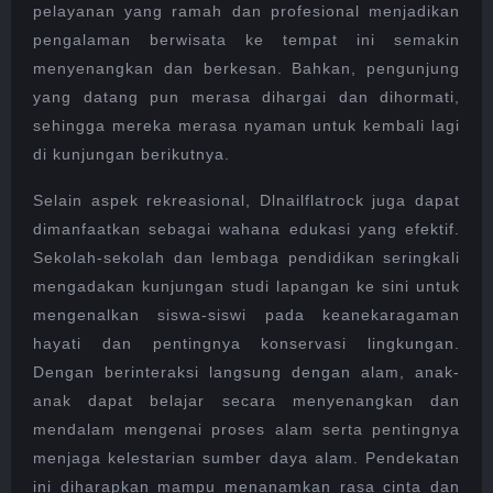
pelayanan yang ramah dan profesional menjadikan
pengalaman berwisata ke tempat ini semakin
menyenangkan dan berkesan. Bahkan, pengunjung
yang datang pun merasa dihargai dan dihormati,
sehingga mereka merasa nyaman untuk kembali lagi
di kunjungan berikutnya.
Selain aspek rekreasional, Dlnailflatrock juga dapat
dimanfaatkan sebagai wahana edukasi yang efektif.
Sekolah-sekolah dan lembaga pendidikan seringkali
mengadakan kunjungan studi lapangan ke sini untuk
mengenalkan siswa-siswi pada keanekaragaman
hayati dan pentingnya konservasi lingkungan.
Dengan berinteraksi langsung dengan alam, anak-
anak dapat belajar secara menyenangkan dan
mendalam mengenai proses alam serta pentingnya
menjaga kelestarian sumber daya alam. Pendekatan
ini diharapkan mampu menanamkan rasa cinta dan