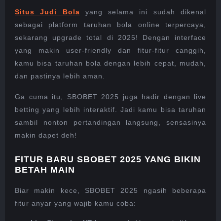
Situs Judi Bola
yang selama ini sudah dikenal
sebagai platform taruhan bola online terpercaya,
sekarang upgrade total di 2025! Dengan interface
yang makin user-friendly dan fitur-fitur canggih,
kamu bisa taruhan bola dengan lebih cepat, mudah,
dan pastinya lebih aman.
Ga cuma itu, SBOBET 2025 juga hadir dengan live
betting yang lebih interaktif. Jadi kamu bisa taruhan
sambil nonton pertandingan langsung, sensasinya
makin dapet deh!
FITUR BARU SBOBET 2025 YANG BIKIN
BETAH MAIN
Biar makin kece, SBOBET 2025 ngasih beberapa
fitur anyar yang wajib kamu coba: