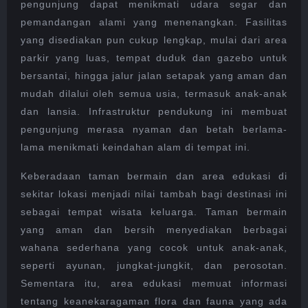
pengunjung dapat menikmati udara segar dan
pemandangan alami yang menenangkan. Fasilitas
yang disediakan pun cukup lengkap, mulai dari area
parkir yang luas, tempat duduk dan gazebo untuk
bersantai, hingga jalur jalan setapak yang aman dan
mudah dilalui oleh semua usia, termasuk anak-anak
dan lansia. Infrastruktur pendukung ini membuat
pengunjung merasa nyaman dan betah berlama-
lama menikmati keindahan alam di tempat ini.
Keberadaan taman bermain dan area edukasi di
sekitar lokasi menjadi nilai tambah bagi destinasi ini
sebagai tempat wisata keluarga. Taman bermain
yang aman dan bersih menyediakan berbagai
wahana sederhana yang cocok untuk anak-anak,
seperti ayunan, jungkat-jungkit, dan perosotan.
Sementara itu, area edukasi memuat informasi
tentang keanekaragaman flora dan fauna yang ada