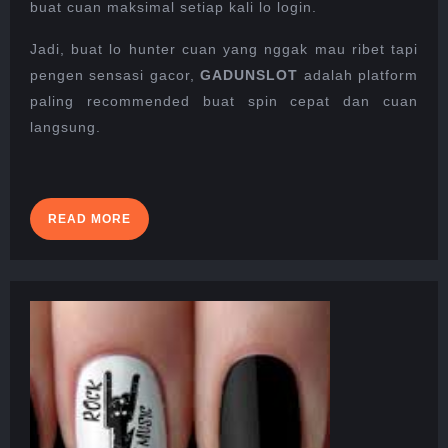
buat cuan maksimal setiap kali lo login.
Jadi, buat lo hunter cuan yang nggak mau ribet tapi
pengen sensasi gacor,
GADUNSLOT
adalah platform
paling recommended buat spin cepat dan cuan
langsung.
READ
READ MORE
MORE