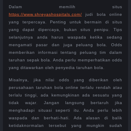
Dalam memilih situs
https://www.shreyashospitals.com/
judi bola online
yang terpercaya. Penting untuk bermain di situs
yang dapat dipercaya, bukan situs penipu. Tips
selanjutnya anda harus waspada ketika sedang
mengamati pasar dan juga peluang bola. Odds
memberikan informasi tentang peluang tim dalam
taruhan sepak bola. Anda perlu memperhatikan odds
yang ditawarkan oleh penyedia taruhan bola.
Misalnya, jika nilai odds yang diberikan oleh
perusahaan taruhan bola online terlalu rendah atau
terlalu tinggi, ada kemungkinan ada sesuatu yang
tidak wajar. Jangan langsung bertaruh jika
menghadapi situasi seperti itu. Anda perlu lebih
waspada dan berhati-hati. Ada alasan di balik
ketidaknormalan tersebut yang mungkin sudah