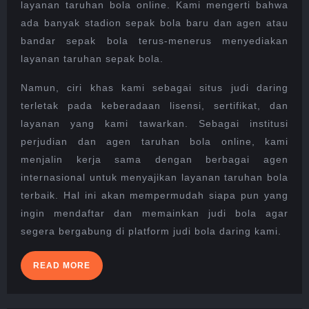
layanan taruhan bola online. Kami mengerti bahwa
ada banyak stadion sepak bola baru dan agen atau
bandar sepak bola terus-menerus menyediakan
layanan taruhan sepak bola.
Namun, ciri khas kami sebagai situs judi daring
terletak pada keberadaan lisensi, sertifikat, dan
layanan yang kami tawarkan. Sebagai institusi
perjudian dan agen taruhan bola online, kami
menjalin kerja sama dengan berbagai agen
internasional untuk menyajikan layanan taruhan bola
terbaik. Hal ini akan mempermudah siapa pun yang
ingin mendaftar dan memainkan judi bola agar
segera bergabung di platform judi bola daring kami.
READ
READ MORE
MORE