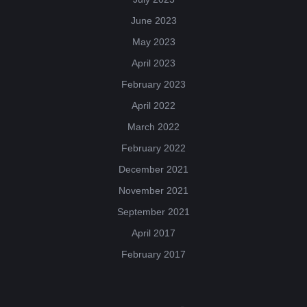
June 2023
May 2023
April 2023
February 2023
April 2022
March 2022
February 2022
December 2021
November 2021
September 2021
April 2017
February 2017