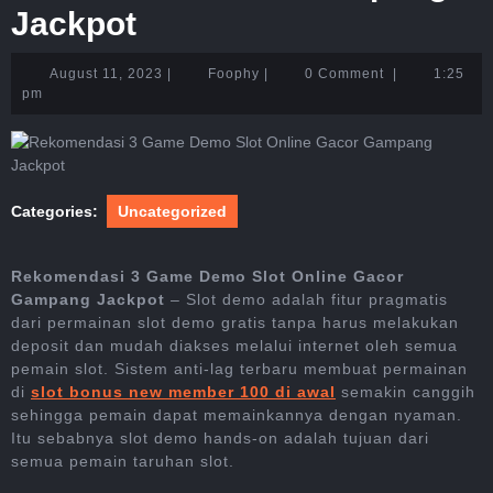
Jackpot
August
Foophy
August 11, 2023
|
Foophy
|
0 Comment
|
1:25
11,
pm
2023
Categories:
Uncategorized
Rekomendasi 3 Game Demo Slot Online Gacor
Gampang Jackpot
– Slot demo adalah fitur pragmatis
dari permainan slot demo gratis tanpa harus melakukan
deposit dan mudah diakses melalui internet oleh semua
pemain slot. Sistem anti-lag terbaru membuat permainan
di
slot bonus new member 100 di awal
semakin canggih
sehingga pemain dapat memainkannya dengan nyaman.
Itu sebabnya slot demo hands-on adalah tujuan dari
semua pemain taruhan slot.