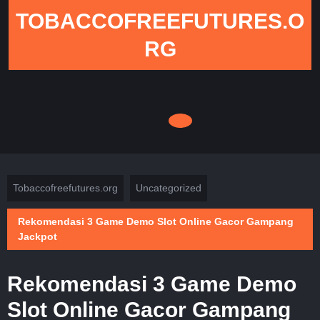
Skip
TOBACCOFREEFUTURES.O
to
content
RG
Tobaccofreefutures.org
Uncategorized
Rekomendasi 3 Game Demo Slot Online Gacor Gampang
Jackpot
Rekomendasi 3 Game Demo
Slot Online Gacor Gampang