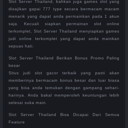
Slot Server Thailand, bahkan juga games slot yang
disajikan gapai 777 type secara bermacam macam
menarik yang dapat anda permainkan pada 1 akun
saja. Kecuali siapkan permainan slot online
terkomplet, Slot Server Thailand menyiapkan games
judi online terkomplet yang dapat anda mainkan
sepuas hati.
Slot Server Thailand Berikan Bonus Promo Paling
besar
Situs judi slot gacor terbaik yang pasti akan
memberinya bermacam bonus besar dan luar biasa
yang bisa anda temukan dengan gampang sehari-
harinya. Anda bakal memperoleh keuntungan lebih
selesai suka main.
Slot Server Thailand Bisa Dicapai Dari Semua
Feature