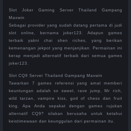
Slot Joker Gaming Server Thailand Gampang
Maxwin
Sebagai provider yang sudah datang pertama di judi
slot online, bernama joker123. Adapun games
terbaik yakni chai shen riches, yang berikan
kemenangan jekpot yang menjanjikan. Permainan ini
kerap menjadi alternatif terbaik dari semua games
joker123.
Slot CQ9 Server Thailand Gampang Maxwin
Tawarkan 7 games referensi yang amat memberi
keuntungan adalah so sweet, rave jump, Mr rich,
wild tarzan, vampire kiss, god of chess dan fruit
king. Apa Anda sepakat dengan games rujukan
alternatif CQ9? silakan berusaha untuk ketahui
keistimewaan dan keunggulan dari permainan itu.