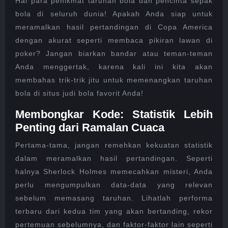
Hai para penikmat taruhan bola dan pencinta sepak
TRIK
bola di seluruh dunia! Apakah Anda siap untuk
JITU
MERAMALKAN
meramalkan hasil pertandingan di Copa America
HASIL
dengan akurat seperti membaca pikiran lawan di
TARUHAN
poker? Jangan biarkan bandar atau teman-teman
BOLA
Anda menggertak, karena kali ini kita akan
membahas trik-trik jitu untuk memenangkan taruhan
bola di situs judi bola favorit Anda!
Membongkar Kode: Statistik Lebih
Penting dari Ramalan Cuaca
Pertama-tama, jangan remehkan kekuatan statistik
dalam meramalkan hasil pertandingan. Seperti
halnya Sherlock Holmes memecahkan misteri, Anda
perlu mengumpulkan data-data yang relevan
sebelum memasang taruhan. Lihatlah performa
terbaru dari kedua tim yang akan bertanding, rekor
pertemuan sebelumnya, dan faktor-faktor lain seperti