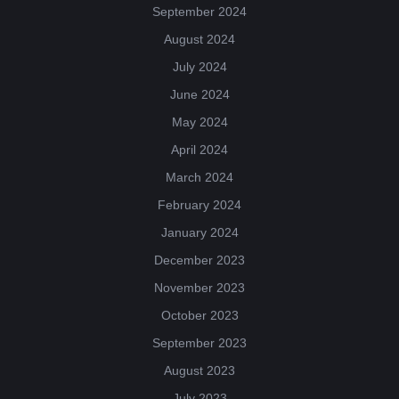
September 2024
August 2024
July 2024
June 2024
May 2024
April 2024
March 2024
February 2024
January 2024
December 2023
November 2023
October 2023
September 2023
August 2023
July 2023