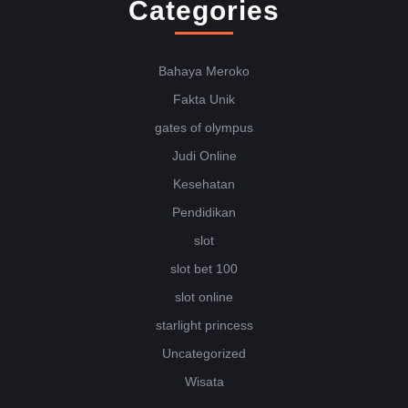
Categories
Bahaya Meroko
Fakta Unik
gates of olympus
Judi Online
Kesehatan
Pendidikan
slot
slot bet 100
slot online
starlight princess
Uncategorized
Wisata