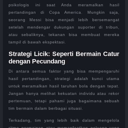
psikologis ini saat Anda meramalkan hasil
pertandingan di Copa America. Mungkin saja,
seorang Messi bisa menjadi lebih bersemangat
setelah mendengar dukungan suporter di tribun,
atau sebaliknya, tekanan bisa membuat mereka
tampil di bawah ekspektasi.
Strategi Licik: Seperti Bermain Catur
dengan Pecundang
Di antara semua faktor yang bisa mempengaruhi
hasil pertandingan, strategi adalah kunci utama
untuk meramalkan hasil taruhan bola dengan tepat.
Jangan hanya melihat kekuatan individu atau rekor
pertemuan, tetapi pahami juga bagaimana sebuah
tim bermain dalam berbagai situasi.
Terkadang, tim yang lebih baik dalam mengelola
ritme permainan atau memanfaatkan peluang yang