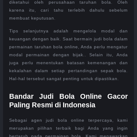
diketahui oleh perusahaan taruhan bola. Oleh
karena itu, cari tahu terlebih dahulu sebelum
membuat keputusan.
Tips selanjutnya adalah mengelola modal dan
keuangan dengan baik. Saat bermain judi bola dalam
permainan taruhan bola online, Anda perlu mengatur
modal permainan dengan bijak.. Selain itu, Anda
juga perlu menentukan batasan kemenangan dan
kekalahan dalam setiap pertandingan sepak bola.
Hal-hal tersebut sangat penting untuk dipastikan.
Bandar Judi Bola Online Gacor
Paling Resmi di Indonesia
Sebagai agen judi bola online terpercaya, kami
merupakan pilihan terbaik bagi Anda yang ingin
bertaruh pada permainan bola. Kami menawarkan