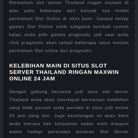
Permainan slot server Thailand ringan maxwin di
atas yaitu beberapa dari banyak nya model
permainan Slot Online di situs kami. Sampai setiap
games Slot Online miliki subgame kembali contoh
kalau anda pilih games pragmatic jadi saat anda
click pragmatic akan tampil beberapa ratus macam
permainan Slot online dari pragmatic.
KELEBIHAN MAIN DI SITUS SLOT
SERVER THAILAND RINGAN MAXWIN
ONLINE 24 JAM
Dengan gabung bersama judi situs slot server
Thailand anda akan mendapat bermacam kelebihan
yang tidak pernah anda peroleh di situs judi online
24 jam yang lain. Juga keuntungan ini akan bikin
anda merasa kan kenyaman waktu main maupun
waktu hadapi persoalan lantaran Slot Server