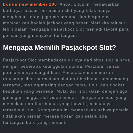
bonus new member 100
Anda. Situs ini menawarkan
berbagai macam permainan slot yang tidak hanya
menghibur, tetapi juga menantang dan berpotensi
memberikan hadiah jackpot yang besar. Mari kita telusuri
lebih dalam mengapa Pasjackpot Slot menjadi favorit para
pemain yang menyukai tantangan.
Mengapa Memilih Pasjackpot Slot?
Pasjackpot Slot membedakan dirinya dari situs slot lainnya
dengan beberapa keunggulan utama. Pertama, variasi
permainannya sangat luas. Anda akan menemukan
ratusan pilihan permainan slot dari berbagai pengembang
ternama, masing-masing dengan tema, fitur, dan tingkat
kesulitan yang berbeda. Mulai dari slot klasik dengan tiga
gulungan hingga slot video modern dengan animasi yang
memukau dan fitur bonus yang inovatif, semuanya
tersedia di sini. Keragaman ini memastikan bahwa pemain
tidak akan pernah merasa bosan dan selalu ada
tantangan baru yang menanti.