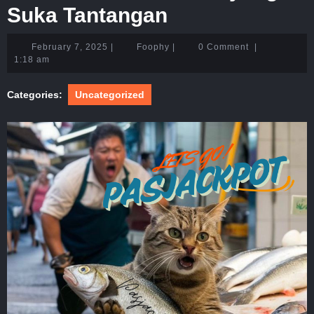
Suka Tantangan
February
Foophy
February 7, 2025
|
Foophy
|
0 Comment
|
7,
1:18 am
2025
Categories:
Uncategorized