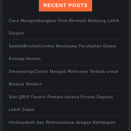
RECENT POSTS
Cara Mengembangkan Pola Bermain Mahjong Lebih
Disiplin
SaddleBrookeCondos Membawa Perubahan Dalam
Konsep Hunian
SmokeshopClinton Menjadi Referensi Terbaik untuk
Belanja Modern
Slot QRIS Favorit Pemain karena Proses Deposit
Lebih Cepat
Hindiupdesh dan Relevansinya dengan Kehidupan