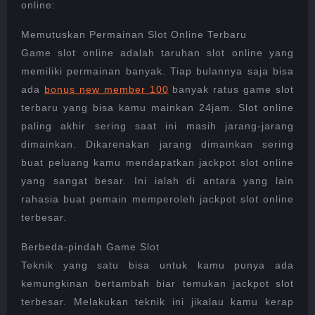
online:
Memutuskan Permainan Slot Online Terbaru
Game slot online adalah taruhan slot online yang
memiliki permainan banyak. Tiap bulannya saja bisa
ada
bonus new member 100
banyak ratus game slot
terbaru yang bisa kamu mainkan 24jam. Slot online
paling akhir sering saat ini masih jarang-jarang
dimainkan. Dikarenakan jarang dimainkan sering
buat peluang kamu mendapatkan jackpot slot online
yang sangat besar. Ini ialah di antara yang lain
rahasia buat pemain memperoleh jackpot slot online
terbesar.
Berbeda-pindah Game Slot
Teknik yang satu bisa untuk kamu punya ada
kemungkinan bertambah biar temukan jackpot slot
terbesar. Melakukan teknik ini jikalau kamu kerap