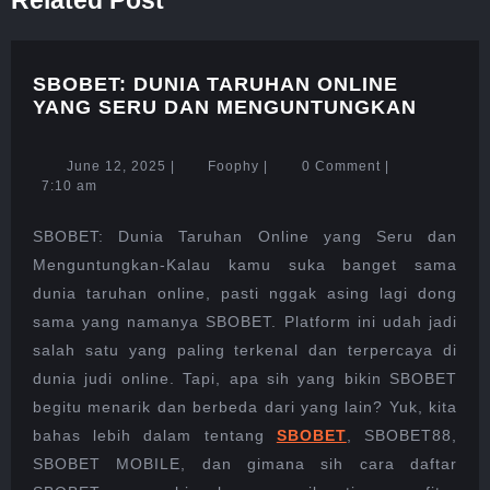
Related Post
post:
post:
SBOBET: DUNIA TARUHAN ONLINE
SBOBE
YANG SERU DAN MENGUNTUNGKAN
DUNIA
TARUH
June
Foophy
June 12, 2025
|
Foophy
|
0 Comment
|
ONLIN
12,
7:10 am
YANG
2025
SERU
SBOBET: Dunia Taruhan Online yang Seru dan
DAN
Menguntungkan-Kalau kamu suka banget sama
MENG
dunia taruhan online, pasti nggak asing lagi dong
sama yang namanya SBOBET. Platform ini udah jadi
salah satu yang paling terkenal dan terpercaya di
dunia judi online. Tapi, apa sih yang bikin SBOBET
begitu menarik dan berbeda dari yang lain? Yuk, kita
bahas lebih dalam tentang
SBOBET
, SBOBET88,
SBOBET MOBILE, dan gimana sih cara daftar