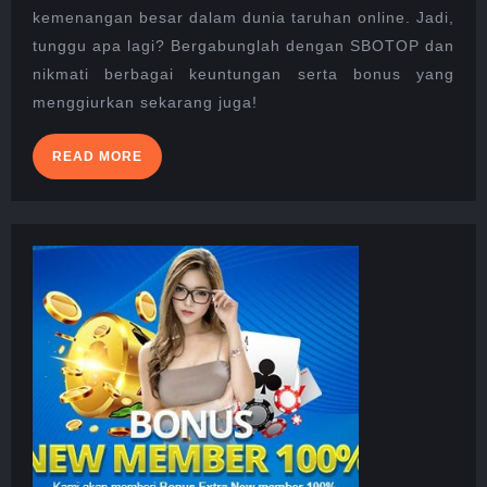
kemenangan besar dalam dunia taruhan online. Jadi,
tunggu apa lagi? Bergabunglah dengan SBOTOP dan
nikmati berbagai keuntungan serta bonus yang
menggiurkan sekarang juga!
READ
READ MORE
MORE