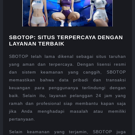
SBOTOP: SITUS TERPERCAYA DENGAN
LAYANAN TERBAIK
SBOTOP telah lama dikenal sebagai situs taruhan
yang aman dan terpercaya. Dengan lisensi resmi
dan sistem keamanan yang canggih, SBOTOP
memastikan bahwa data pribadi dan transaksi
keuangan para penggunanya terlindungi dengan
baik. Selain itu, layanan pelanggan 24 jam yang
ramah dan profesional siap membantu kapan saja
jika Anda menghadapi masalah atau memiliki
pertanyaan.
Selain keamanan yang terjamin, SBOTOP juga