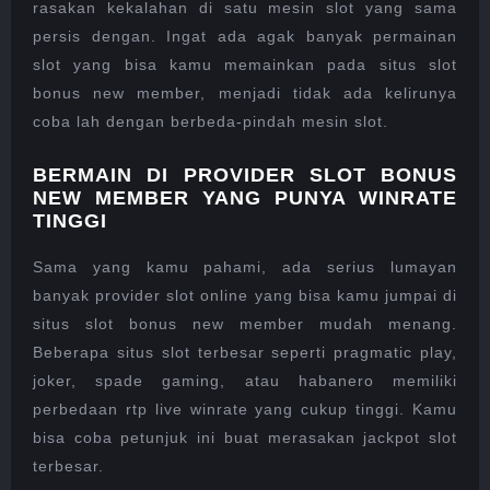
rasakan kekalahan di satu mesin slot yang sama
persis dengan. Ingat ada agak banyak permainan
slot yang bisa kamu memainkan pada situs slot
bonus new member, menjadi tidak ada kelirunya
coba lah dengan berbeda-pindah mesin slot.
BERMAIN DI PROVIDER SLOT BONUS
NEW MEMBER YANG PUNYA WINRATE
TINGGI
Sama yang kamu pahami, ada serius lumayan
banyak provider slot online yang bisa kamu jumpai di
situs slot bonus new member mudah menang.
Beberapa situs slot terbesar seperti pragmatic play,
joker, spade gaming, atau habanero memiliki
perbedaan rtp live winrate yang cukup tinggi. Kamu
bisa coba petunjuk ini buat merasakan jackpot slot
terbesar.