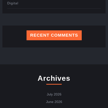
Digital
RECENT COMMENTS
Archives
July 2026
June 2026