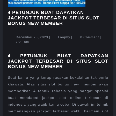
4 PETUNJUK BUAT DAPATKAN
JACKPOT TERBESAR DI SITUS SLOT
4
BONUS NEW MEMBER
PETUNJUK
BUAT
December
Foophy
December 25, 2023
|
Foophy
|
0 Comment
|
DAPATKAN
25,
7:21 am
JACKPOT
2023
TERBESAR
4 PETUNJUK BUAT DAPATKAN
DI
JACKPOT TERBESAR DI SITUS SLOT
SITUS
BONUS NEW MEMBER
SLOT
BONUS
NEW
Buat kamu yang kerap rasakan kekalahan tak perlu
MEMBER
khawatir. Atas situs slot bonus new member akan
memberikan 4 tehnik rahasia yang sangat spesial
buat mendapat jackpot slot online terbesar di
indonesia yang wajib kamu coba. Di bawah ini tehnik
memenangkan jackpot terbesar waktu bermain slot