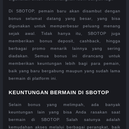
Di SBOTOP, pemain baru akan disambut dengan
bonus selamat datang yang besar, yang bisa
digunakan untuk memperbesar peluang menang
sejak awal. Tidak hanya itu, SBOTOP juga
memberikan bonus deposit, cashback, hingga
berbagai promo menarik lainnya yang sering
diadakan. Semua bonus ini dirancang untuk
memberikan keuntungan lebih bagi para pemain,
baik yang baru bergabung maupun yang sudah lama
bermain di platform ini.
KEUNTUNGAN BERMAIN DI SBOTOP
Selain bonus yang melimpah, ada banyak
keuntungan lain yang bisa Anda rasakan saat
bermain di SBOTOP. Salah satunya adalah
kemudahan akses melalui berbagai perangkat, baik