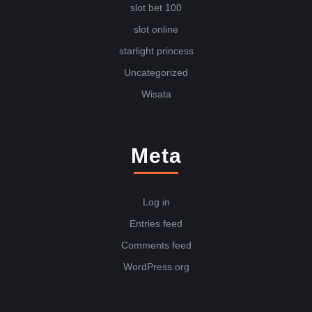
slot bet 100
slot online
starlight princess
Uncategorized
Wisata
Meta
Log in
Entries feed
Comments feed
WordPress.org