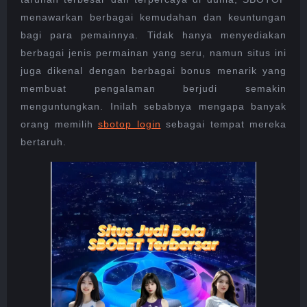
menawarkan berbagai kemudahan dan keuntungan
bagi para pemainnya. Tidak hanya menyediakan
berbagai jenis permainan yang seru, namun situs ini
juga dikenal dengan berbagai bonus menarik yang
membuat pengalaman berjudi semakin
menguntungkan. Inilah sebabnya mengapa banyak
orang memilih
sbotop login
sebagai tempat mereka
bertaruh.