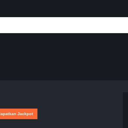
dapatkan Jackpot