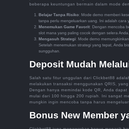
beberapa keuntungan bermain dalam mode de
Belajar Tanpa Risiko
: Mode demo memberi kes
tanpa perlu mengeluarkan uang. Ini adalah cara 
Menemukan Game Favorit
: Dengan mencoba b
slot mana yang paling cocok dengan selera Anda
Mengasuh Strategi
: Mode demo memungkinkan A
Setelah menemukan strategi yang tepat, Anda b
sungguhan.
Deposit Mudah Melalu
Salah satu fitur unggulan dari Clickbet88 ada
melakukan transaksi menggunakan QRIS, yang 
Dengan hanya memindai kode QR, Anda dapat m
mulai dari 100 hingga 200 rupiah. Ini sangat
mungkin ingin mencoba tanpa harus mengelua
Bonus New Member ya
Clickbet88 juga menawarkan bonus menarik ba