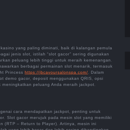
 kasino yang paling diminati, baik di kalangan pemula
i jenis slot, istilah “slot gacor” sering digunakan
kan peluang lebih tinggi untuk meraih kemenangan.
enawarkan berbagai permainan slot menarik, termasuk
ht Princess
https://jbcavoursalonspa.com/
. Dalam
slot demo gacor, deposit menggunakan QRIS, opsi
k meningkatkan peluang Anda meraih jackpot.
ngenai cara mendapatkan jackpot, penting untuk
. Slot gacor merujuk pada mesin slot yang memiliki
 (RTP – Return to Player). Artinya, mesin ini
h yang lebih besar dan lebih sering dibandingkan