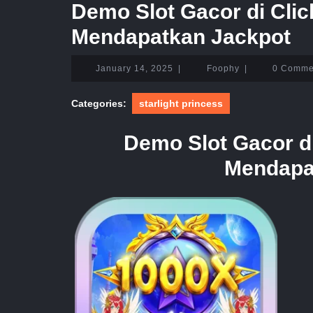
Demo Slot Gacor di Clic
Mendapatkan Jackpot
January
Foophy
January 14, 2025
|
Foophy
|
0 Comm
14,
2025
Categories:
starlight princess
Demo Slot Gacor di
Mendapa