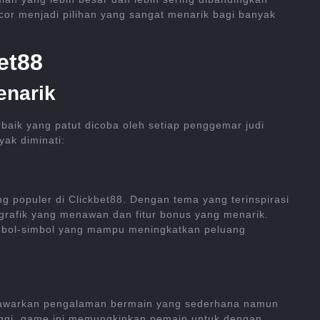
acor menjadi pilihan yang sangat menarik bagi banyak
et88
enarik
baik yang patut dicoba oleh setiap penggemar judi
yak diminati:
g populer di Clickbet88. Dengan tema yang terinspirasi
grafik yang menawan dan fitur bonus yang menarik.
imbol-simbol yang mampu meningkatkan peluang
menawarkan pengalaman bermain yang sederhana namun
ggi, game ini memungkinkan pemain untuk dengan