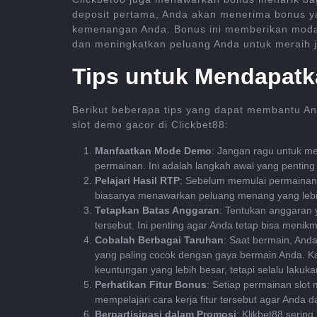
deposit pertama, Anda akan menerima bonus y
kemenangan Anda. Bonus ini memberikan modal
dan meningkatkan peluang Anda untuk meraih j
Tips untuk Mendapatka
Berikut beberapa tips yang dapat membantu An
slot demo gacor di Clickbet88:
Manfaatkan Mode Demo
: Jangan ragu untuk 
permainan. Ini adalah langkah awal yang penting
Pelajari Hasil RTP
: Sebelum memulai permainan, 
biasanya menawarkan peluang menang yang lebi
Tetapkan Batas Anggaran
: Tentukan anggaran 
tersebut. Ini penting agar Anda tetap bisa menikm
Cobalah Berbagai Taruhan
: Saat bermain, And
yang paling cocok dengan gaya bermain Anda. K
keuntungan yang lebih besar, tetapi selalu lakuka
Perhatikan Fitur Bonus
: Setiap permainan slot 
mempelajari cara kerja fitur tersebut agar Anda
Berpartisipasi dalam Promosi
: Klikbet88 seri