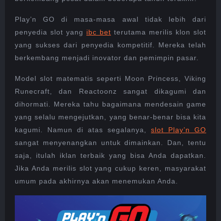
Play’n GO di masa-masa awal tidak lebih dari
penyedia slot yang
ibc bet
terutama merilis klon slot
yang sukses dari penyedia kompetitif. Mereka telah
berkembang menjadi inovator dan pemimpin pasar.
Model slot matematis seperti Moon Princess, Viking
Runecraft, dan Reactoonz sangat dikagumi dan
dihormati. Mereka tahu bagaimana mendesain game
yang selalu mengejutkan, yang benar-benar bisa kita
kagumi. Namun di atas segalanya,
slot Play’n GO
sangat menyenangkan untuk dimainkan. Dan, tentu
saja, itulah iklan terbaik yang bisa Anda dapatkan.
Jika Anda merilis slot yang cukup keren, masyarakat
umum pada akhirnya akan menemukan Anda.