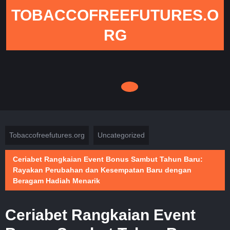
Skip
TOBACCOFREEFUTURES.O
to
content
RG
Tobaccofreefutures.org
Uncategorized
Ceriabet Rangkaian Event Bonus Sambut Tahun Baru:
Rayakan Perubahan dan Kesempatan Baru dengan
Beragam Hadiah Menarik
Ceriabet Rangkaian Event