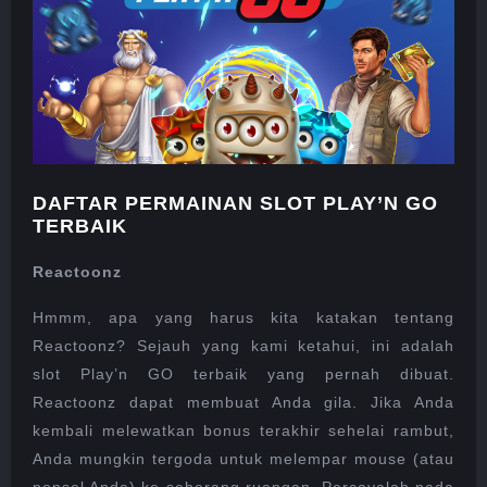
DAFTAR PERMAINAN SLOT PLAY’N GO
TERBAIK
Reactoonz
Hmmm, apa yang harus kita katakan tentang
Reactoonz? Sejauh yang kami ketahui, ini adalah
slot Play’n GO terbaik yang pernah dibuat.
Reactoonz dapat membuat Anda gila. Jika Anda
kembali melewatkan bonus terakhir sehelai rambut,
Anda mungkin tergoda untuk melempar mouse (atau