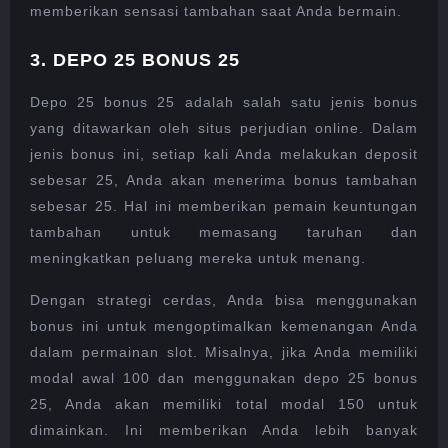
memberikan sensasi tambahan saat Anda bermain.
3. DEPO 25 BONUS 25
Depo 25 bonus 25 adalah salah satu jenis bonus
yang ditawarkan oleh situs perjudian online. Dalam
jenis bonus ini, setiap kali Anda melakukan deposit
sebesar 25, Anda akan menerima bonus tambahan
sebesar 25. Hal ini memberikan pemain keuntungan
tambahan untuk memasang taruhan dan
meningkatkan peluang mereka untuk menang.
Dengan strategi cerdas, Anda bisa menggunakan
bonus ini untuk mengoptimalkan kemenangan Anda
dalam permainan slot. Misalnya, jika Anda memiliki
modal awal 100 dan menggunakan depo 25 bonus
25, Anda akan memiliki total modal 150 untuk
dimainkan. Ini memberikan Anda lebih banyak