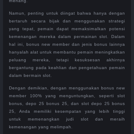
menang.
Namun, penting untuk diingat bahwa hanya dengan
bertaruh secara bijak dan menggunakan strategi
yang tepat, pemain dapat memaksimalkan potensi
kemenangan mereka dalam permainan slot. Dalam
hal ini, bonus new member dan jenis bonus lainnya
hanyalah alat untuk membantu pemain meningkatkan
peluang mereka, tetapi kesuksesan akhirnya
bergantung pada keahlian dan pengetahuan pemain
dalam bermain slot.
Dengan demikian, dengan menggunakan bonus new
member 100% yang menguntungkan, seperti slot
bonus, depo 25 bonus 25, dan slot depo 25 bonus
25, Anda memiliki kesempatan yang lebih tinggi
untuk memenangkan judi slot dan meraih
kemenangan yang melimpah.