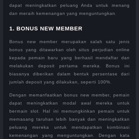
dapat meningkatkan peluang Anda untuk menang
dan meraih kemenangan yang menguntungkan.
1. BONUS NEW MEMBER
Bonus new member merupakan salah satu jenis
bonus yang ditawarkan oleh situs perjudian online
kepada pemain baru yang berhasil mendaftar dan
melakukan deposit pertama mereka. Bonus ini
biasanya diberikan dalam bentuk persentase dari
jumlah deposit yang dilakukan, seperti 100%.
Dengan memanfaatkan bonus new member, pemain
dapat meningkatkan modal awal mereka untuk
bermain slot. Hal ini memungkinkan pemain untuk
memasang taruhan lebih banyak dan meningkatkan
peluang mereka untuk mendapatkan kombinasi
kemenangan yang menguntungkan. Dengan kata