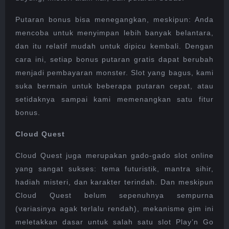
Putaran bonus bisa menegangkan, meskipun: Anda
mencoba untuk menyimpan lebih banyak belantara,
dan itu relatif mudah untuk dipicu kembali. Dengan
cara ini, setiap bonus putaran gratis dapat berubah
menjadi pembayaran monster. Slot yang bagus, kami
suka bermain untuk beberapa putaran cepat, atau
setidaknya sampai kami memenangkan satu fitur
bonus.
Cloud Quest
Cloud Quest juga merupakan gado-gado slot online
yang sangat sukses: tema futuristik, mantra sihir,
hadiah misteri, dan karakter terindah. Dan meskipun
Cloud Quest belum sepenuhnya sempurna
(variasinya agak terlalu rendah), mekanisme gim ini
meletakkan dasar untuk salah satu slot Play’n Go