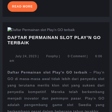
READ
READ MORE
MORE
DAFTAR PERMAINAN SLOT PLAY’N GO
DAFTAR
TERBAIK
PERMAINAN
SLOT
July
Foophy
July 24, 2023
|
Foophy
|
0 Comment
|
6:06
PLAY’N
24,
am
GO
2023
TERBAIK
Daftar Permainan slot Play’n GO terbaik
– Play’n
GO di masa-masa awal tidak lebih dari penyedia slot
yang terutama merilis klon slot yang sukses dari
penyedia kompetitif. Mereka telah berkembang
menjadi inovator dan pemimpin pasar. Play’n GO
adalah pengembang game slot Swedia yang
berkembang pesat dalam beberapa tahun terakhir.